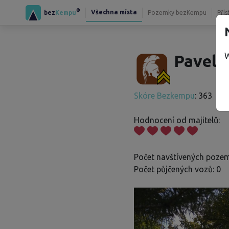
®
Všechna místa
bez
Kempu
Pozemky bezKempu
Přís
W
Pavel 
Skóre Bezkempu
: 363
Hodnocení od majitelů:
Počet navštívených pozem
Počet půjčených vozů: 0