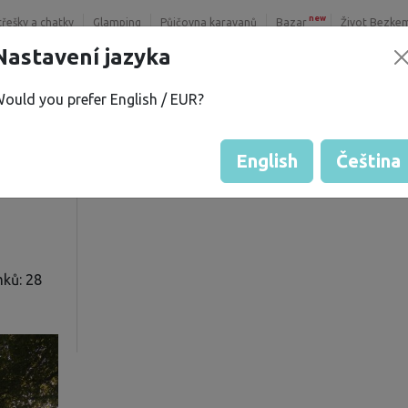
new
třešky a chatky
Glamping
Půjčovna karavanů
Bazar
Život Bezke
Nastavení jazyka
ould you prefer English / EUR?
M.
Hodnocení hosta od majitelů
Hodnocení pozemků
English
Čeština
ků: 28