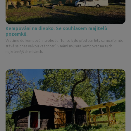
Kempování na divoko. Se souhlasem majitelů
pozemků.
Vracíme do kempování svobodu. To, co bylo před pár lety samozřejmé,
stává se dnes velkou vzácností. S námi můžete kempovat na těch
nejkrásnějších místech.