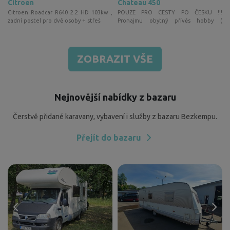
Citroen
Chateau 450
o
Citroen Roadcar R640 2.2 HD 103kw ,
POUZE PRO CESTY PO ČESKU !!!
U
zadní postel pro dvě osoby + střeš
Pronajmu obytný přívěs hobby (
turistick
ZOBRAZIT VŠE
Nejnovější nabídky z bazaru
Čerstvě přidané karavany, vybavení i služby z bazaru Bezkempu.
Přejít do bazaru