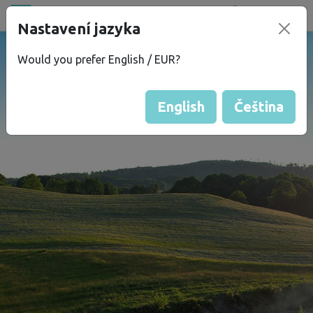
Všechna místa
Nastavení jazyka
®
bez
Kempu
Would you prefer English / EUR?
English
Čeština