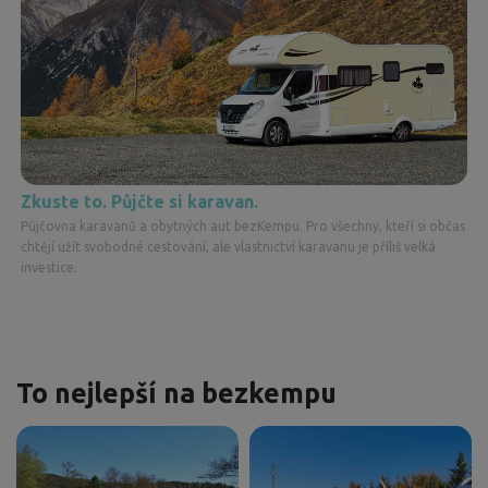
Zkuste to. Půjčte si karavan.
Půjčovna karavanů a obytných aut bezKempu. Pro všechny, kteří si občas
chtějí užít svobodné cestování, ale vlastnictví karavanu je příliš velká
investice.
To nejlepší na bezkempu