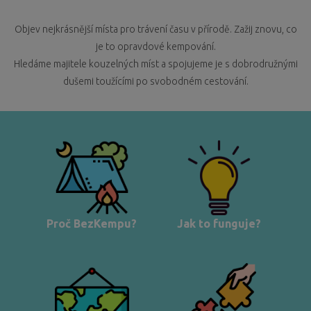
Objev nejkrásnější místa pro trávení času v přírodě. Zažij znovu, co
je to opravdové kempování.
Hledáme majitele kouzelných míst a spojujeme je s dobrodružnými
dušemi toužícími po svobodném cestování.
Proč BezKempu?
Jak to funguje?