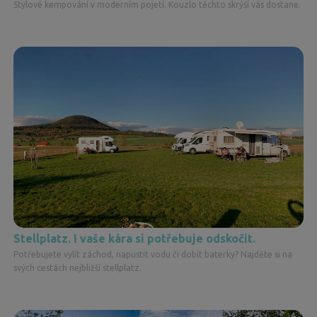
Stylové kempování v moderním pojetí. Kouzlo těchto skrýší vás dostane.
Stellplatz. I vaše kára si potřebuje odskočit.
Potřebujete vylít záchod, napustit vodu či dobít baterky? Najděte si na
svých cestách nejbližší stellplatz.