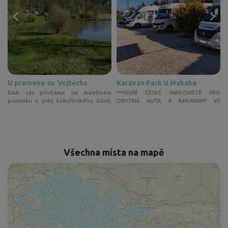
U pramene sv. Vojtěcha
Karavan Park U Makaka
u
Rádi vás přivítáme na malebném
**PRVNÍ ČESKÉ PARKOVIŠTĚ PRO
.
pozemku v srdci kokořínského údolí,
OBYTNÁ AUTA A KARAVANY VE
pří...
ŠPANĚLSKU** Ví...
Všechna místa na mapě