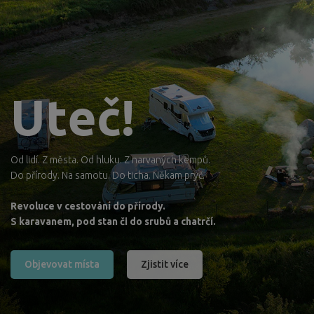
Uteč!
Od lidí. Z města. Od hluku. Z narvaných kempů.
Do přírody. Na samotu. Do ticha. Někam pryč.
Revoluce v cestování do přírody.
S karavanem, pod stan či do srubů a chatrčí.
Objevovat místa
Zjistit více