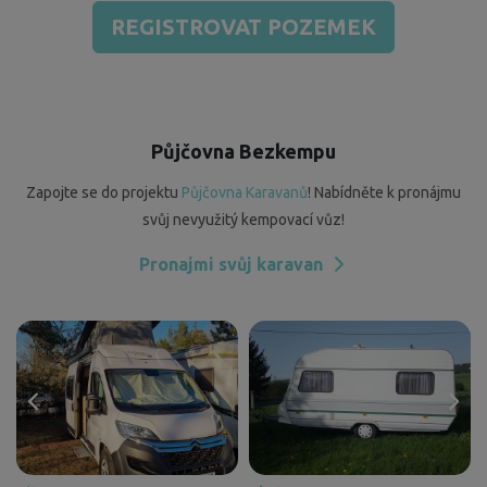
REGISTROVAT POZEMEK
Půjčovna Bezkempu
Zapojte se do projektu
Půjčovna Karavanů
! Nabídněte k pronájmu
svůj nevyužitý kempovací vůz!
Pronajmi svůj karavan