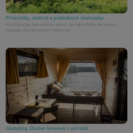
Přístřešky, chatrče a pohádkové chaloupky.
Vůně táboráku, lesa a letního večera. Jen tak na lehko, bez stanu či
karavanu. Stačí jen vyrazit a objevovat.
Glamping. Útulné lenošení v přírodě.