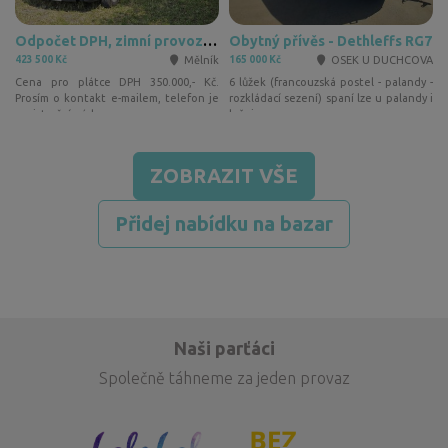
užitá
Odpočet DPH, zimní provoz, jízda i spaní 6 osob, fotovoltaika, M1 osobní, STK 2/2028
Obytný přívěs - Dethleffs RG7
1
Mělník
OSEK U DUCHCOVA
423 500 Kč
165 000 Kč
2
é
Cena pro plátce DPH 350.000,- Kč.
6 lůžek (francouzská postel - palandy -
e
Prosím o kontakt e-mailem, telefon je
rozkládací sezení) spaní lze u palandy i
registrační, rád…
ložnice…
ZOBRAZIT VŠE
Přidej nabídku na bazar
Naši parťáci
Společně táhneme za jeden provaz