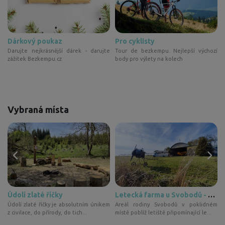
Dárkový poukaz
Pro cyklisty
z
Darujte nejkrásnější dárek - darujte
Tour de bezkempu. Nejlepší výchozí
zážitek Bezkempu.cz
body pro výlety na kolech
Vybraná místa
Údolí zlaté říčky
Letecká farma u Svobodů - pro stany
ě
Údolí zlaté říčky je absolutním únikem
Areál rodiny Svobodů v poklidném
z civilace, do přírody, do tich...
místě poblíž letiště připomínající le...
p