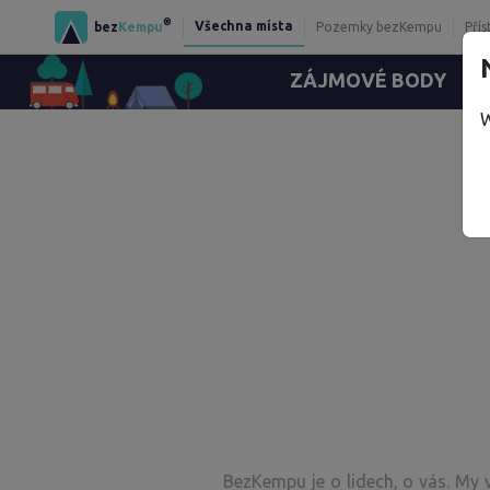
®
Všechna místa
bez
Kempu
Pozemky bezKempu
Přís
ZÁJMOVÉ BODY
Re
W
BezKempu je o lidech, o vás. My 