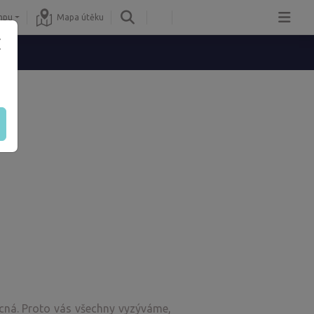
mpu
Mapa útěku
ecná. Proto vás všechny vyzýváme,