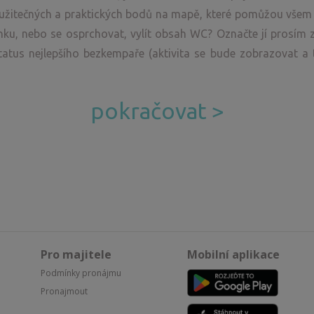
 užitečných a praktických bodů na mapě, které pomůžou všem i
ku, nebo se osprchovat, vylít obsah WC? Označte jí prosím z
atus nejlepšího bezkempaře (aktivita se bude zobrazovat a 
pokračovat >
Pro majitele
Mobilní aplikace
Podmínky pronájmu
Pronajmout