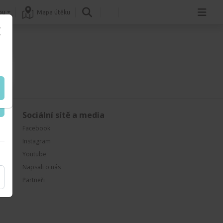
pu
Mapa útěku
Sociální sítě a media
Facebook
Instagram
Youtube
Napsali o nás
Partneři