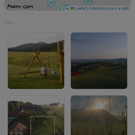
Leaflet
|
© Seznam.cz a.s. a další
fotky