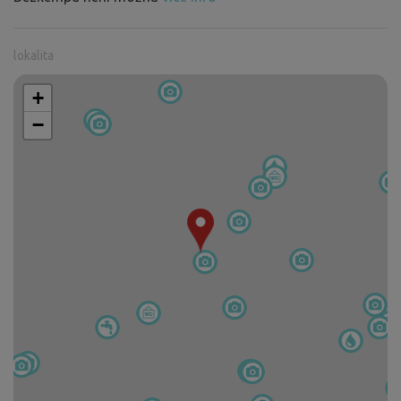
lokalita
+
−