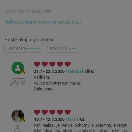
Hodnocení od návštěvníků
Odkud se bere hodnocení pozemku?
Hosté říkají o pozemku:
S výhledem
Pro rodiny
21.7 - 22.7.2026
František
říká:
Nádhera,
Velice ochotný pan majitel.
Děkujeme
10.7 - 12.7.2026
Klára
říká:
Pan majitel je velice ochotný a příjemný. Poskytl
nám dříví na oheň i opékače. Přišel nám jak