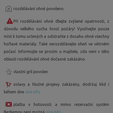
rozdělávání ohně povoleno
Při rozdělávání ohně dbejte zvýšené opatrnosti, z
důvodu velkého sucha hrozí požáry! Využívejte pouze
míst k tomu určených a odstraňte z dosahu ohně všechny
hořlavé materiály. Také nerozdělávejte oheň ve větrném
počasí. Informujte se prosím u majitele, zda není v této
oblasti rozdělávání ohně dočasně zakázáno.
vlastní gril povolen
oslavy a hlučné projevy zakázány, dodržuj klid i
během dne
více info
platba v hotovosti a mimo rezervační systém
Bezkempu není možná
více info