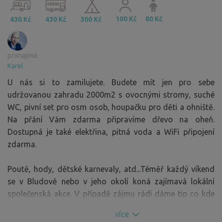
100 Kč
80 Kč
430 Kč
430 Kč
300 Kč
pronajímá:
Karel
U nás si to zamilujete. Budete mít jen pro sebe
udržovanou zahradu 2000m2 s ovocnými stromy, suché
WC, pivní set pro osm osob, houpačku pro děti a ohniště.
Na přání Vám zdarma připravíme dřevo na oheň.
Dostupná je také elektřina, pitná voda a WiFi připojení
zdarma.
Poutě, hody, dětské karnevaly, atd...Téměř každý víkend
se v Bludově nebo v jeho okolí koná zajímavá lokální
společenská akce. V případě zájmu rádi dáme tip co kde
navštívit.
více