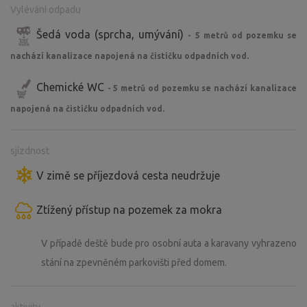
Vylévání odpadu
Šedá voda (sprcha, umývání)
- 5 metrů od pozemku se
nachází kanalizace napojená na čističku odpadních vod.
Chemické WC
- 5 metrů od pozemku se nachází kanalizace
napojená na čističku odpadních vod.
sjízdnost
V zimě se příjezdová cesta neudržuje
Ztížený přístup na pozemek za mokra
V případě deště bude pro osobní auta a karavany vyhrazeno
stání na zpevněném parkovišti před domem.