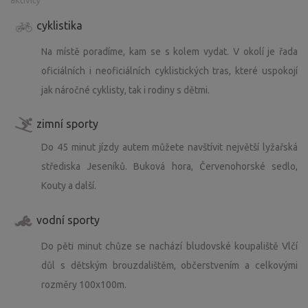
aktivity
cyklistika
Na místě poradíme, kam se s kolem vydat. V okolí je řada
oficiálních i neoficiálních cyklistických tras, které uspokojí
jak náročné cyklisty, tak i rodiny s dětmi.
zimní sporty
Do 45 minut jízdy autem můžete navštívit největší lyžařská
střediska Jeseníků. Buková hora, Červenohorské sedlo,
Kouty a další.
vodní sporty
Do pěti minut chůze se nachází bludovské koupaliště Vlčí
důl s dětským brouzdalištěm, občerstvením a celkovými
rozměry 100x100m.