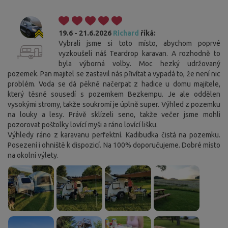
19.6 - 21.6.2026
Richard
říká:
Vybrali jsme si toto místo, abychom poprvé
vyzkoušeli náš Teardrop karavan. A rozhodně to
byla výborná volby. Moc hezký udržovaný
pozemek. Pan majitel se zastavil nás přivítat a vypadá to, že není nic
problém. Voda se dá pěkně načerpat z hadice u domu majitele,
který těsně sousedí s pozemkem Bezkempu. Je ale oddělen
vysokými stromy, takže soukromí je úplně super. Výhled z pozemku
na louky a lesy. Právě sklízeli seno, takže večer jsme mohli
pozorovat poštolky lovící myši a ráno lovící lišku.
Výhledy ráno z karavanu perfektní. Kadibudka čistá na pozemku.
Posezení i ohniště k dispozicí. Na 100% doporučujeme. Dobré místo
na okolní výlety.