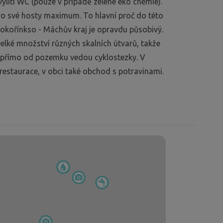
ylití WC (pouze v případě zelené eko chemie).
pro své hosty maximum. To hlavní proč do této
. Kokořínkso - Máchův kraj je opravdu působivý.
velké množství různých skalních útvarů, takže
c přímo od pozemku vedou cyklostezky. V
restaurace, v obci také obchod s potravinami.