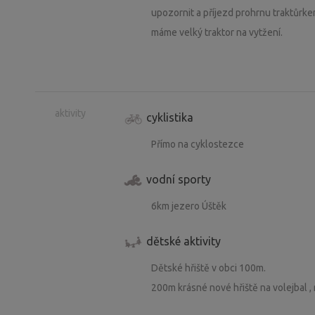
upozornit a příjezd prohrnu traktůrk
máme velký traktor na vytžení.
aktivity
cyklistika
Přímo na cyklostezce
vodní sporty
6km jezero Úštěk
dětské aktivity
Dětské hřiště v obci 100m.
200m krásné nové hřiště na volejbal , n