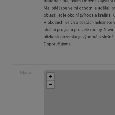
dohodě s majitelem i možné zajištění v
Majitelé jsou velmi ochotní a udělají 
oblasti jet je okolní příroda a krajina
V okolních lesích a cestách neleznete 
ideální program pro celé rodiny. Naví
blízkosti pozemku je výborná a slušná 
Doporučujeme
lokalita
+
−