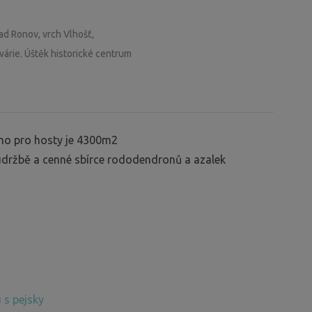
ad Ronov, vrch Vlhošť,
várie. Úštěk historické centrum
o pro hosty je 4300m2
držbě a cenné sbírce rododendronů a azalek
 s pejsky