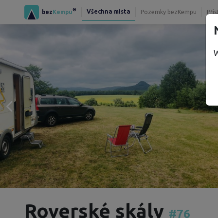
®
Všechna místa
bez
Kempu
Pozemky bezKempu
Přís
W
Roverské skály
#76