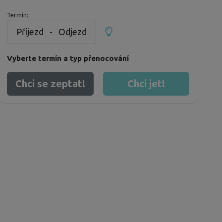
Termín:
Příjezd
-
Odjezd
Vyberte termín a typ přenocování
Chci se zeptat!
Chci jet!