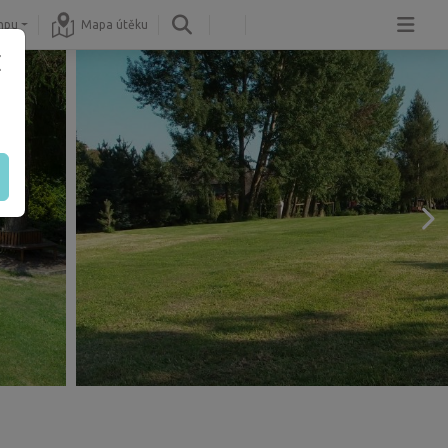
mpu
Mapa útěku