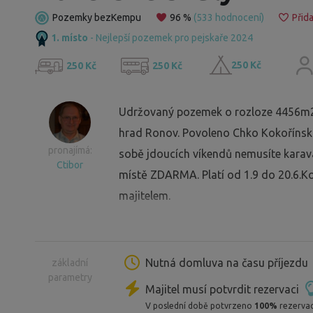
Pozemky bezKempu
96 %
(533 hodnocení)
Přida
1. místo
- Nejlepší pozemek pro pejskaře 2024
250 Kč
250 Kč
250 Kč
Udržovaný pozemek o rozloze 4456m2 
hrad Ronov. Povoleno Chko Kokořínsko.
pronajímá:
sobě jdoucích víkendů nemusíte kara
Ctibor
místě ZDARMA. Platí od 1.9 do 20.6.Ko
majitelem.
Nutná domluva na času příjezdu
základní
parametry
Majitel musí potvrdit rezervaci
V poslední době potvrzeno
100%
rezervac