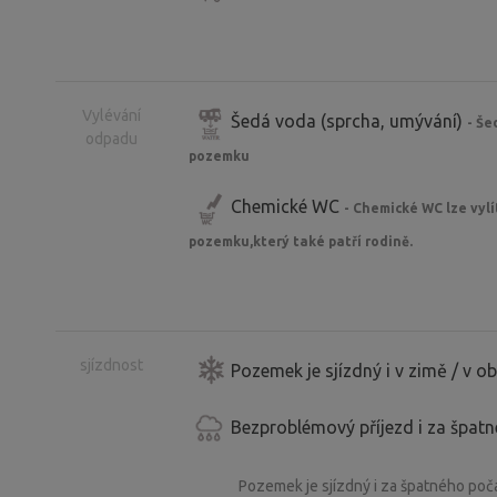
Vylévání
Šedá voda (sprcha, umývání)
- Še
odpadu
pozemku
Chemické WC
- Chemické WC lze vyl
pozemku,který také patří rodině.
sjízdnost
Pozemek je sjízdný i v zimě / v 
Bezproblémový příjezd i za špat
Pozemek je sjízdný i za špatného poča