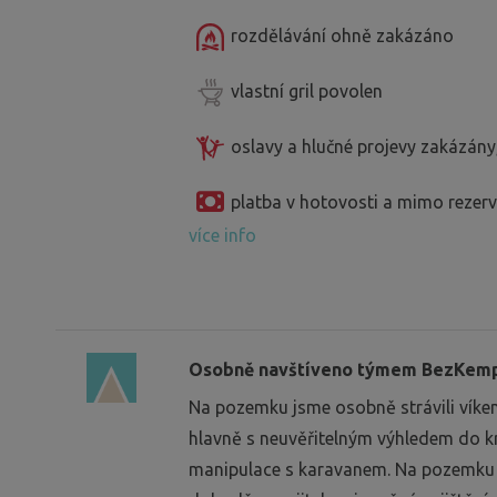
rozdělávání ohně zakázáno
vlastní gril povolen
oslavy a hlučné projevy zakázány
platba v hotovosti a mimo reze
více info
Osobně navštíveno týmem BezKempu
Na pozemku jsme osobně strávili víke
hlavně s neuvěřitelným výhledem do kr
manipulace s karavanem. Na pozemku js