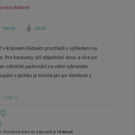
t mezi oblíbené
100 Kč
50 Kč
v krásném klidném prostředí s výhledem na
 Pro karavany: při objednání dvou a více po
van odvážet parkování na vámi vybraném
upání v jezírku je možné jen po domluvě s
více
í. Průměrná doba do odpovědi je
19 minut
.