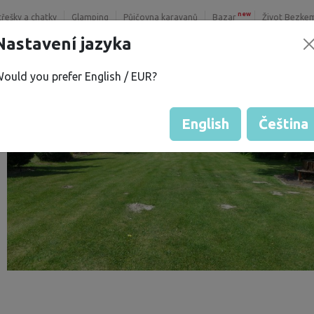
new
třešky a chatky
Glamping
Půjčovna karavanů
Bazar
Život Bezke
Nastavení jazyka
ould you prefer English / EUR?
English
Čeština