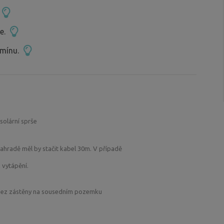
ce.
rmínu.
solární sprše
 zahradě měl by stačit kabel 30m. V případě
 vytápění.
 bez zástěny na sousedním pozemku