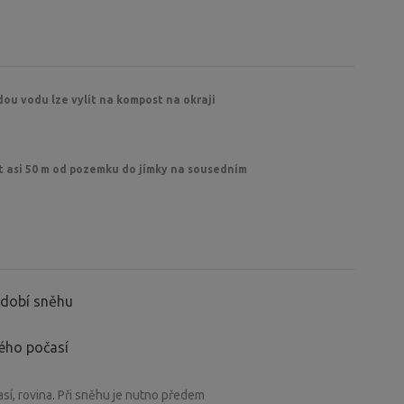
dou vodu lze vylít na kompost na okraji
ít asi 50 m od pozemku do jímky na sousedním
období sněhu
ného počasí
sí, rovina. Při sněhu je nutno předem