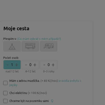
Moje cesta
Přespím v:
(Co mám vybrat v mém případě?)
Počet osob:
-
+
-
+
-
+
1
0
0
nad 12 let
4–12 let
0–3 roky
Mám s sebou mazlíčka.
(+ 60 Kč/noc)
pravidla pobytu s
pejsky
Chci elektřinu
(+ 100 Kč/noc)
Chceme být na pozemku sami