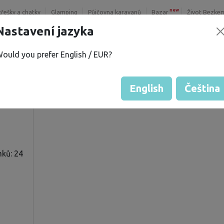
new
třešky a chatky
Glamping
Půjčovna karavanů
Bazar
Život Bezke
Nastavení jazyka
ould you prefer English / EUR?
 Z.
Hodnocení hosta od majitelů
Hodnocení pozemků
English
Čeština
ků: 24