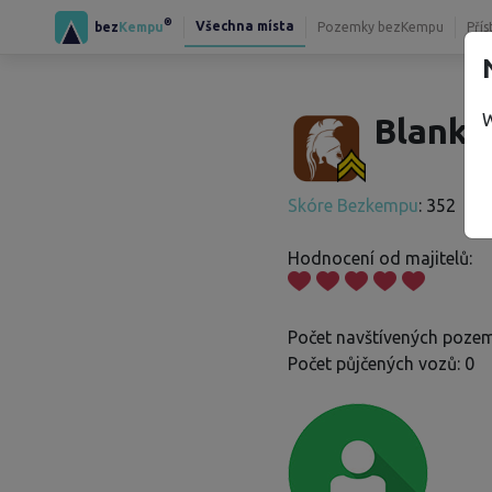
®
Všechna místa
bez
Kempu
Pozemky bezKempu
Přís
W
Blanka
Skóre Bezkempu
: 352
Hodnocení od majitelů:
Počet navštívených pozem
Počet půjčených vozů: 0