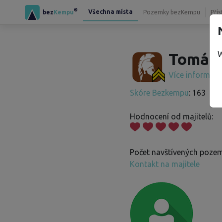
®
Všechna místa
bez
Kempu
Pozemky bezKempu
Přís
W
Tomáš 
Více informac
Skóre Bezkempu
: 163
Hodnocení od majitelů:
Počet navštívených pozem
Kontakt na majitele