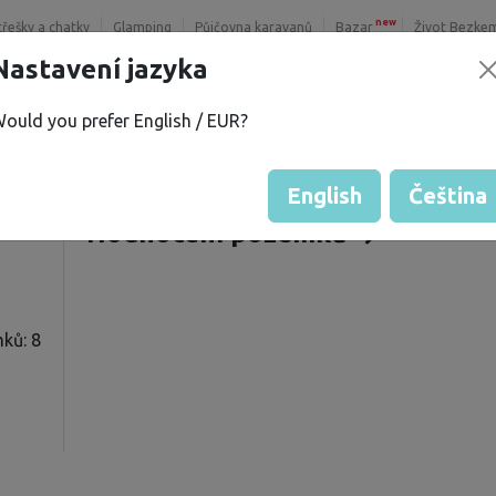
new
třešky a chatky
Glamping
Půjčovna karavanů
Bazar
Život Bezke
Nastavení jazyka
ould you prefer English / EUR?
R.
Nabízené pozemky
í
Hodnocení hosta od majitelů
English
Čeština
Hodnocení pozemků
ků: 8