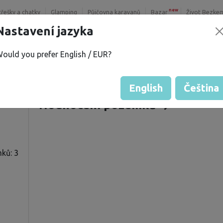
new
třešky a chatky
Glamping
Půjčovna karavanů
Bazar
Život Bezke
Nastavení jazyka
ould you prefer English / EUR?
.
Nabízené pozemky
í
Hodnocení hosta od majitelů
English
Čeština
Hodnocení pozemků
ků: 3