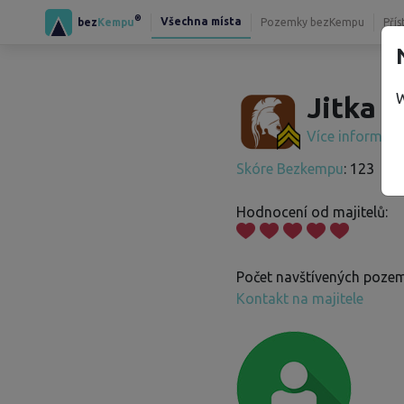
®
Všechna místa
bez
Kempu
Pozemky bezKempu
Přís
W
Jitka Š
Více informac
Skóre Bezkempu
: 123
Hodnocení od majitelů:
Počet navštívených pozem
Kontakt na majitele