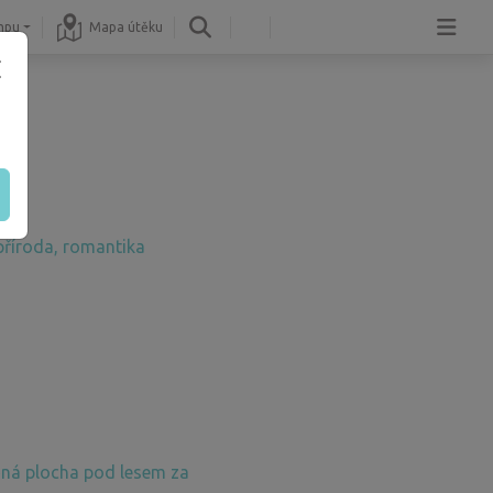
mpu
Mapa útěku
příroda, romantika
ná plocha pod lesem za