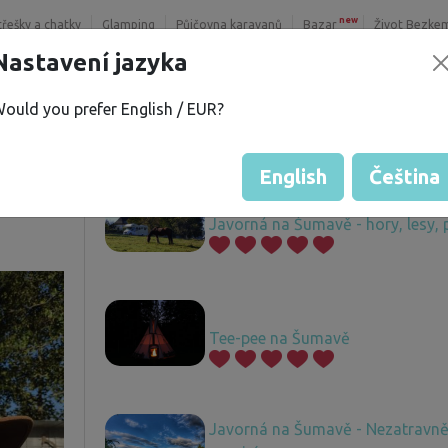
new
třešky a chatky
Glamping
Půjčovna karavanů
Bazar
Život Bezke
Nastavení jazyka
ould you prefer English / EUR?
.
Nabízené pozemky
í
English
Čeština
Javorná na Šumavě - hory, lesy, 
Tee-pee na Šumavě
Javorná na Šumavě - Nezatravně