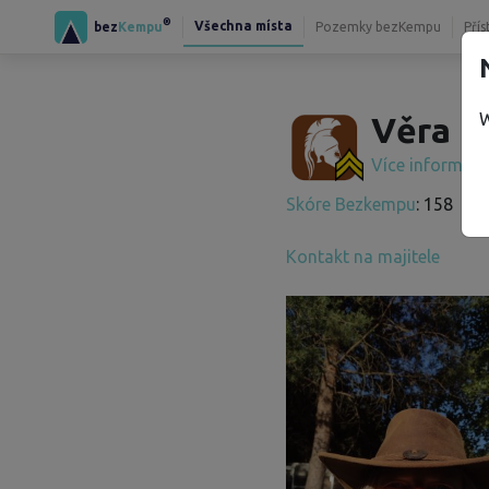
®
Všechna místa
bez
Kempu
Pozemky bezKempu
Přís
W
Věra K
Více informac
Skóre Bezkempu
: 158
Kontakt na majitele