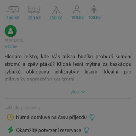
150 Kč
100 Kč
300 Kč
250 Kč
250 Kč
pronajímá:
Václav
Hledáte místo, kde Vás místo budíku probudí šumění
stromů a zpěv ptáků? Klidná lesní mýtina za kaskádou
rybníků obklopená jehličnatým lesem. Ideální pro
milovníky naprostého soukromí.
více
základní parametry
Nutná domluva na času příjezdu
Okamžité potvrzení rezervace