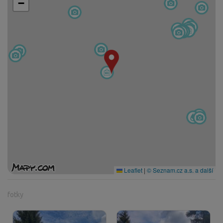
−
Leaflet
|
© Seznam.cz a.s. a další
fotky