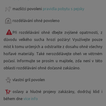
mazlíčci povoleni
pravidla pobytu s pejsky
rozdělávání ohně povoleno
Při rozdělávání ohně dbejte zvýšené opatrnosti, z
důvodu velkého sucha hrozí požáry! Využívejte pouze
míst k tomu určených a odstraňte z dosahu ohně všechny
hořlavé materiály. Také nerozdělávejte oheň ve větrném
počasí. Informujte se prosím u majitele, zda není v této
oblasti rozdělávání ohně dočasně zakázáno.
vlastní gril povolen
oslavy a hlučné projevy zakázány, dodržuj klid i
během dne
více info