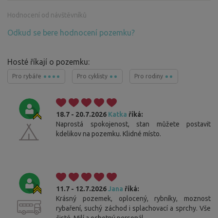
Hodnocení od návštěvníků
Odkud se bere hodnocení pozemku?
Hosté říkají o pozemku:
Pro rybáře
Pro cyklisty
Pro rodiny
18.7 - 20.7.2026
Katka
říká:
Naprostá spokojenost, stan můžete postavit
kdelikov na pozemku. Klidné místo.
11.7 - 12.7.2026
Jana
říká:
Krásný pozemek, oplocený, rybníky, moznost
rybaření, suchý záchod i splachovací a sprchy. Vše
čisté. Milí a ochotný personál.