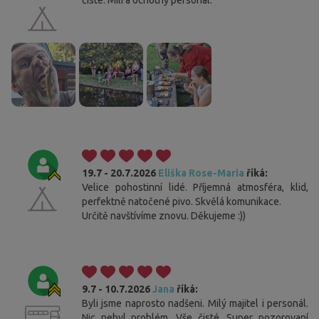
19.7 - 20.7.2026
Eliška Rose-Maria
říká:
Velice pohostinní lidé. Příjemná atmosféra, klid,
perfektně natočené pivo. Skvělá komunikace.
Určitě navštívíme znovu. Děkujeme :))
9.7 - 10.7.2026
Jana
říká:
Byli jsme naprosto nadšeni. Milý majitel i personál.
Nic nebyl problém. Vše čisté. Super pozorovaní