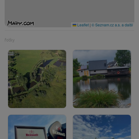
Leaflet
|
© Seznam.cz a.s. a další
fotky