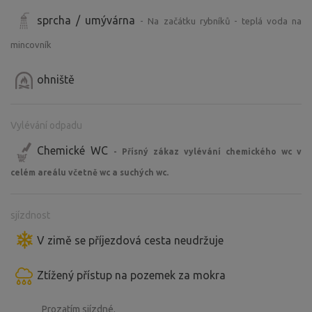
sprcha / umývárna
- Na začátku rybníků - teplá voda na
mincovník
ohniště
Vylévání odpadu
Chemické WC
- Přísný zákaz vylévání chemického wc v
celém areálu včetně wc a suchých wc.
sjízdnost
V zimě se příjezdová cesta neudržuje
Ztížený přístup na pozemek za mokra
Prozatím sjízdné.