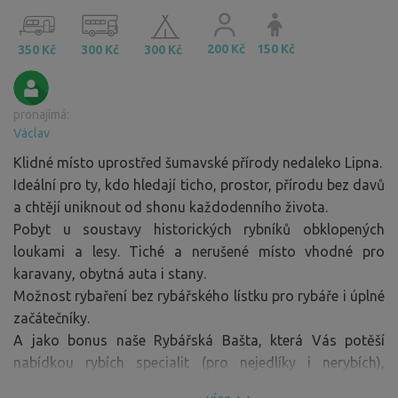
200 Kč
150 Kč
350 Kč
300 Kč
300 Kč
pronajímá:
Václav
Klidné místo uprostřed šumavské přírody nedaleko Lipna.
Ideální pro ty, kdo hledají ticho, prostor, přírodu bez davů
a chtějí uniknout od shonu každodenního života.
Pobyt u soustavy historických rybníků obklopených
loukami a lesy. Tiché a nerušené místo vhodné pro
karavany, obytná auta i stany.
Možnost rybaření bez rybářského lístku pro rybáře i úplné
začátečníky.
A jako bonus naše Rybářská Bašta, která Vás potěší
nabídkou rybích specialit (pro nejedlíky i nerybích),
nápojů, pivem Bernard 11° či dobrým vínem.