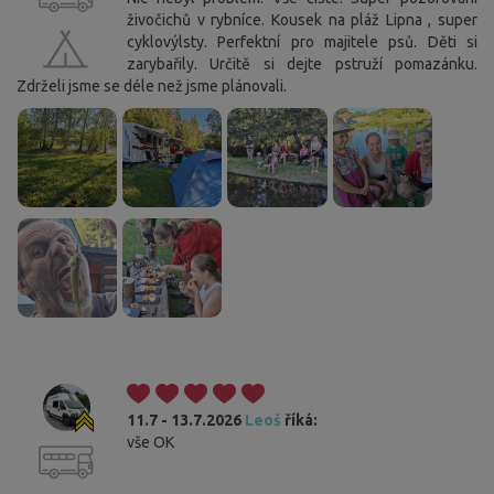
živočichů v rybníce. Kousek na pláž Lipna , super
cyklovýlsty. Perfektní pro majitele psů. Děti si
zarybařily. Určitě si dejte pstruží pomazánku.
Zdrželi jsme se déle než jsme plánovali.
11.7 - 13.7.2026
Leoš
říká:
vše OK