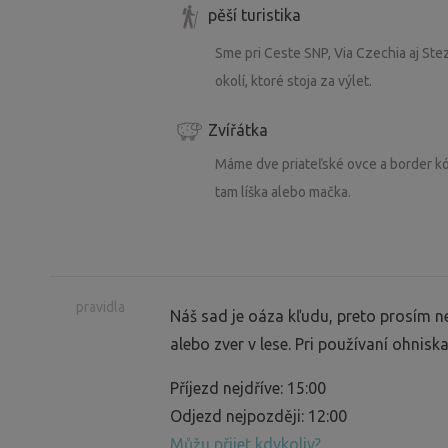
pěší turistika
Sme pri Ceste SNP, Via Czechia aj St
okolí, ktoré stoja za výlet.
Zvířátka
Máme dve priateľské ovce a border kól
tam líška alebo mačka.
pravidla
Náš sad je oáza kľudu, preto prosím n
alebo zver v lese. Pri používaní ohnis
Příjezd nejdříve: 15:00
Odjezd nejpozději: 12:00
Můžu přijet kdykoliv?