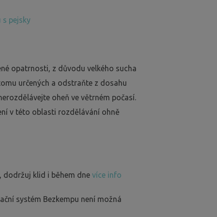
 s pejsky
ené opatrnosti, z důvodu velkého sucha
 tomu určených a odstraňte z dosahu
nerozdělávejte oheň ve větrném počasí.
ení v této oblasti rozdělávání ohně
, dodržuj klid i během dne
více info
rvační systém Bezkempu není možná