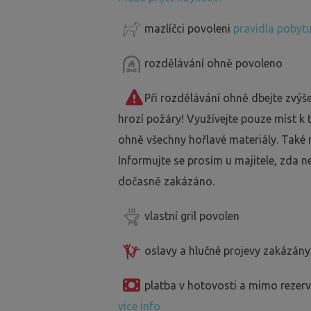
mazlíčci povoleni
pravidla pobytu
rozdělávání ohně povoleno
Při rozdělávání ohně dbejte zvýš
hrozí požáry! Využívejte pouze míst k
ohně všechny hořlavé materiály. Také 
Informujte se prosím u majitele, zda n
dočasně zakázáno.
vlastní gril povolen
oslavy a hlučné projevy zakázány
platba v hotovosti a mimo reze
více info