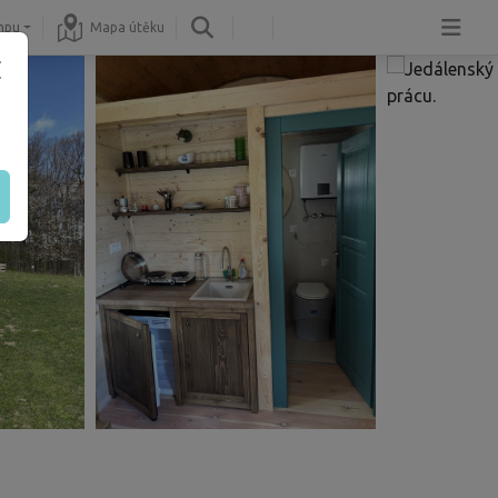
mpu
Mapa útěku