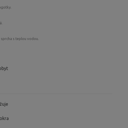
ngotky.
á.
 sprcha s teplou vodou.
obyt
žuje
mokra