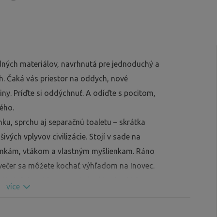
dných materiálov, navrhnutá pre jednoduchý a
ah. Čaká vás priestor na oddych, nové
ny. Príďte si oddýchnuť. A odíďte s pocitom,
ého.
nku, sprchu aj separačnú toaletu – skrátka
ivých vplyvov civilizácie. Stojí v sade na
k srnkám, vtákom a vlastným myšlienkam. Ráno
 večer sa môžete kochať výhľadom na Inovec.
vy tiež. Odporúčame topánky, ktoré zvládnu
více
tu začína ešte pred dverami. Ak hľadáte ticho,
a vás už čaká.