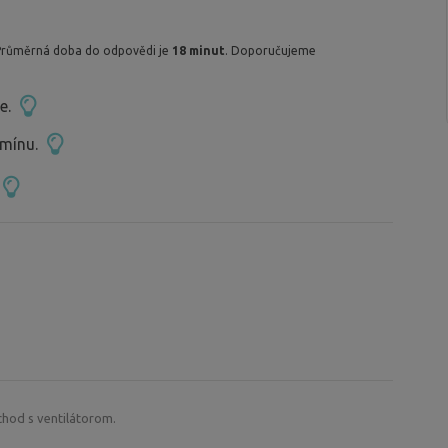
Průměrná doba do odpovědi je
18 minut
. Doporučujeme
ce.
rmínu.
chod s ventilátorom.