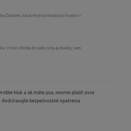
ezka Českem, zároveň je tu množstvo hradov v
iu. V noci chodia do sadu srny aj diviaky, sem
erobte hluk a ak máte psa, nesmie plašiť ovce
ka dodržiavajte bezpečnostné opatrenia.