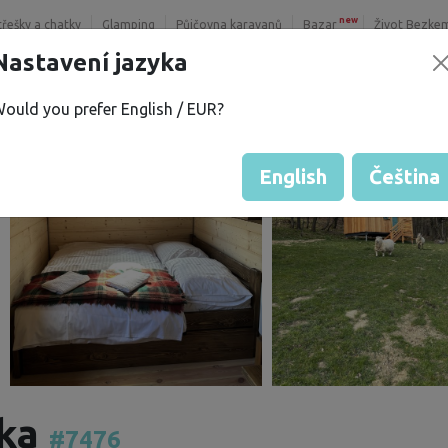
new
třešky a chatky
Glamping
Půjčovna karavanů
Bazar
Život Bezke
Nastavení jazyka
ould you prefer English / EUR?
English
Čeština
dka
#7476