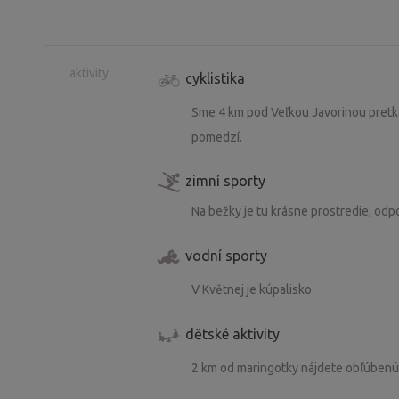
aktivity
cyklistika
Sme 4 km pod Veľkou Javorinou pret
pomedzí.
zimní sporty
Na bežky je tu krásne prostredie, od
vodní sporty
V Květnej je kúpalisko.
dětské aktivity
2 km od maringotky nájdete obľúben