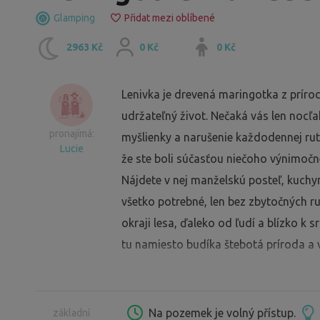
Glamping
Přidat mezi oblíbené
2963 Kč
0 Kč
0 Kč
Lenivka je drevená maringotka z príro
udržateľný život. Nečaká vás len nocľ
pronajímá:
myšlienky a narušenie každodennej ruti
Lucie
že ste boli súčasťou niečoho výnimočn
Nájdete v nej manželskú posteľ, kuchy
všetko potrebné, len bez zbytočných ruš
okraji lesa, ďaleko od ľudí a blízko 
tu namiesto budíka štebotá príroda a
Prístup je pešo – auto si oddýchne a 
rannú rosu, pretože dobrodružstvo sa 
súkromie a trochu pomalší svet, Lenivk
Na pozemek je volný přístup.
základní