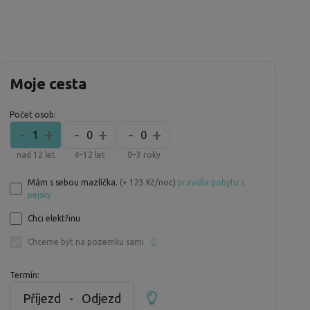
Moje cesta
Počet osob:
-
+
-
+
-
+
1
0
0
nad 12 let
4–12 let
0–3 roky
Mám s sebou mazlíčka.
(+ 123 Kč/noc)
pravidla pobytu s
pejsky
Chci elektřinu
Chceme být na pozemku sami
Termín:
Příjezd
-
Odjezd