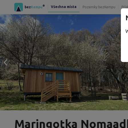
®
Všechna místa
bez
Kempu
Pozemky bezKempu
Přís
W
Maringotka Nomaa