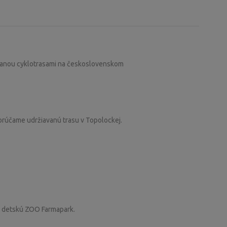
kanou cyklotrasami na československom
porúčame udržiavanú trasu v Topolockej.
ú detskú ZOO Farmapark.