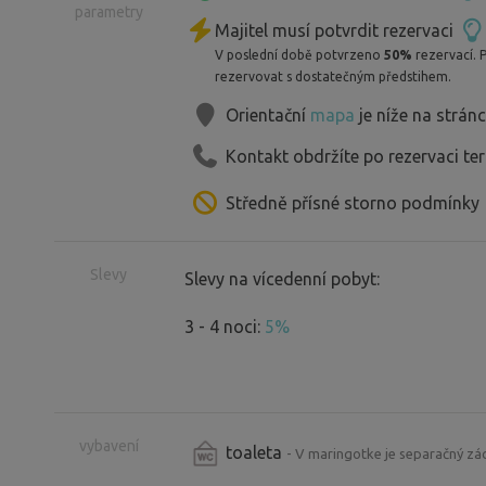
parametry
Majitel musí potvrdit rezervaci
V poslední době potvrzeno
50%
rezervací. 
rezervovat s dostatečným předstihem.
Orientační
mapa
je níže na strán
Kontakt obdržíte po rezervaci te
Středně přísné storno podmínky
Slevy
Slevy na vícedenní pobyt:
3 - 4 noci:
5%
vybavení
toaleta
- V maringotke je separačný zá