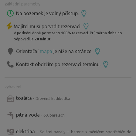
základní parametry
Na pozemek je volný přístup.
Majitel musí potvrdit rezervaci
V poslední době potvrzeno
100%
rezervací. Průměrná doba do
odpovědi je
20 minut
.
Orientační
mapa
je níže na stránce.
Kontakt obdržíte po rezervaci termínu.
vybavení
toaleta
- Dřevěná kadibudka
pitná voda
- 60l barelech
elektřina
- Solární panely + baterie s měničem spotřebiče do