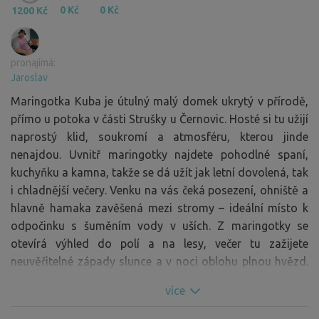
0 Kč
0 Kč
1200 Kč
pronajímá:
Jaroslav
Maringotka Kuba je útulný malý domek ukrytý v přírodě,
přímo u potoka v části Strušky u Černovic. Hosté si tu užijí
naprostý klid, soukromí a atmosféru, kterou jinde
nenajdou. Uvnitř maringotky najdete pohodlné spaní,
kuchyňku a kamna, takže se dá užít jak letní dovolená, tak
i chladnější večery. Venku na vás čeká posezení, ohniště a
hlavně hamaka zavěšená mezi stromy – ideální místo k
odpočinku s šuměním vody v uších. Z maringotky se
otevírá výhled do polí a na lesy, večer tu zažijete
neuvěřitelné západy slunce a v noci oblohu plnou hvězd.
Toto místo je stvořené pro ty, kteří chtějí uniknout
více
každodennímu shonu a načerpat novou energii v přírodě.