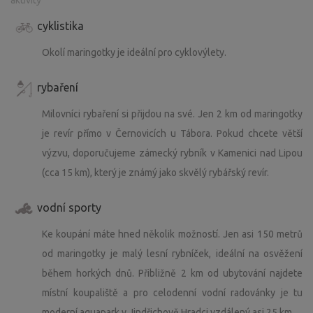
aktivity
cyklistika
Okolí maringotky je ideální pro cyklovýlety.
rybaření
Milovníci rybaření si přijdou na své. Jen 2 km od maringotky
je revír přímo v Černovicích u Tábora. Pokud chcete větší
výzvu, doporučujeme zámecký rybník v Kamenici nad Lipou
(cca 15 km), který je známý jako skvělý rybářský revír.
vodní sporty
Ke koupání máte hned několik možností. Jen asi 150 metrů
od maringotky je malý lesní rybníček, ideální na osvěžení
během horkých dnů. Přibližně 2 km od ubytování najdete
místní koupaliště a pro celodenní vodní radovánky je tu
moderní aquapark v Jindřichově Hradci vzdálený asi 25 km.