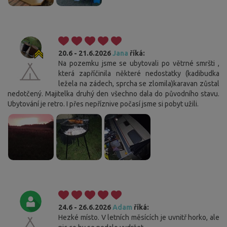
20.6 - 21.6.2026
Jana
říká:
Na pozemku jsme se ubytovali po větrné smršti ,
která zapříčinila některé nedostatky (kadibudka
ležela na zádech, sprcha se zlomila)karavan zůstal
nedotčený. Majitelka druhý den všechno dala do původního stavu.
Ubytování je retro. I přes nepříznive počasí jsme si pobyt užili.
24.6 - 26.6.2026
Adam
říká:
Hezké místo. V letních měsících je uvnitř horko, ale