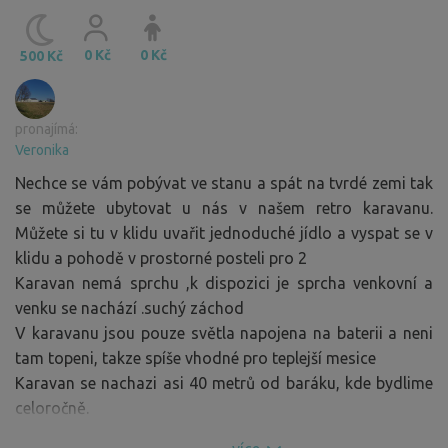
0 Kč
0 Kč
500 Kč
pronajímá:
Veronika
Nechce se vám pobývat ve stanu a spát na tvrdé zemi tak
se můžete ubytovat u nás v našem retro karavanu.
Můžete si tu v klidu uvařit jednoduché jídlo a vyspat se v
klidu a pohodě v prostorné posteli pro 2
Karavan nemá sprchu ,k dispozici je sprcha venkovní a
venku se nachází .suchý záchod
V karavanu jsou pouze světla napojena na baterii a neni
tam topeni, takze spíše vhodné pro teplejší mesice
Karavan se nachazi asi 40 metrů od baráku, kde bydlime
celoročně.
Karavan je maximálně pro 2dospeli a 2mensi děti