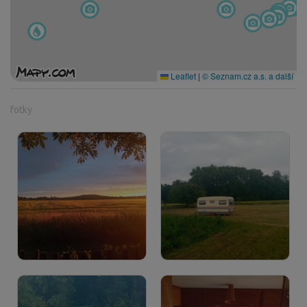
Leaflet
|
© Seznam.cz a.s. a další
fotky