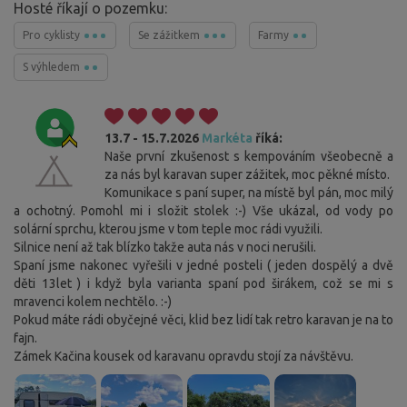
Hosté říkají o pozemku:
Pro cyklisty
Se zážitkem
Farmy
S výhledem
13.7 - 15.7.2026
Markéta
říká:
Naše první zkušenost s kempováním všeobecně a
za nás byl karavan super zážitek, moc pěkné místo.
Komunikace s paní super, na místě byl pán, moc milý
a ochotný. Pomohl mi i složit stolek :-) Vše ukázal, od vody po
solární sprchu, kterou jsme v tom teple moc rádi využili.
Silnice není až tak blízko takže auta nás v noci nerušili.
Spaní jsme nakonec vyřešili v jedné posteli ( jeden dospělý a dvě
děti 13let ) i když byla varianta spaní pod širákem, což se mi s
mravenci kolem nechtělo. :-)
Pokud máte rádi obyčejné věci, klid bez lidí tak retro karavan je na to
fajn.
Zámek Kačina kousek od karavanu opravdu stojí za návštěvu.