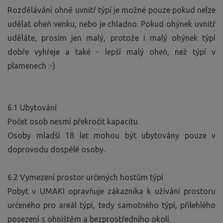
Rozdělávání ohně uvnitř týpí je možné pouze pokud nelze
udělat oheň venku, nebo je chladno. Pokud ohýnek uvnitř
uděláte, prosím jen malý, protože i malý ohýnek týpí
dobře vyhřeje a také - lepší malý oheň, než týpí v
plamenech :-)
6.1 Ubytování
Počet osob nesmí překročit kapacitu.
Osoby mladší 18 let mohou být ubytovány pouze v
doprovodu dospělé osoby.
6.2 Vymezení prostor určených hostům týpí
Pobyt v UMAKI opravňuje zákazníka k užívání prostoru
určeného pro areál týpí, tedy samotného týpí, přilehlého
posezení s ohništěm a bezprostředního okolí.