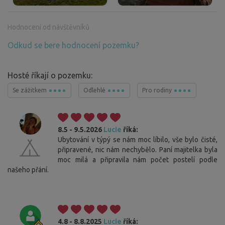
Hodnocení od návštěvníků
Odkud se bere hodnocení pozemku?
Hosté říkají o pozemku:
Se zážitkem
Odlehlé
Pro rodiny
8.5 - 9.5.2026
Lucie
říká:
Ubytování v týpý se nám moc líbilo, vše bylo čisté,
připravené, nic nám nechybělo. Paní majitelka byla
moc milá a připravila nám počet postelí podle
našeho přání.
4.8 - 8.8.2025
Lucie
říká: