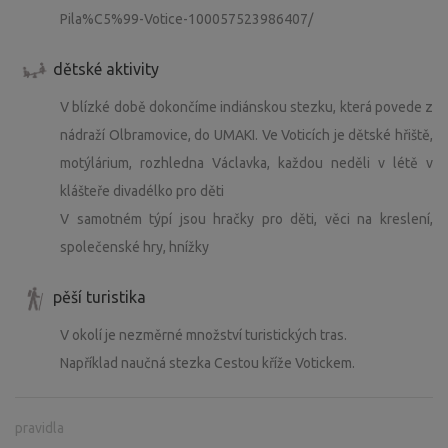
Pila%C5%99-Votice-100057523986407/
dětské aktivity
V blízké době dokončíme indiánskou stezku, která povede z
nádraží Olbramovice, do UMAKI. Ve Voticích je dětské hřiště,
motýlárium, rozhledna Václavka, každou neděli v létě v
klášteře divadélko pro děti
V samotném týpí jsou hračky pro děti, věci na kreslení,
společenské hry, hnížky
pěší turistika
V okolí je nezměrné množství turistických tras.
Například naučná stezka Cestou kříže Votickem.
pravidla