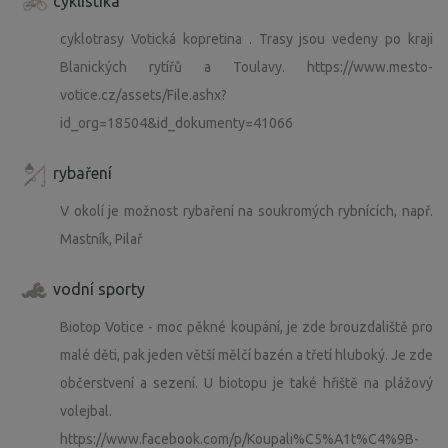
cyklistika
zkušenosti. Moc děkuji za ohleduplnost.
cyklotrasy Votická kopretina . Trasy jsou vedeny po kraji
Ráda bych také upozornila, že areál chat a dětského
Blanických rytířů a Toulavy. https://www.mesto-
hřiště je monitorován kamerovým systémem (nikoli okolí
votice.cz/assets/File.ashx?
týpí, ani týpí samotné).
id_org=18504&id_dokumenty=41066
Většinou je u týpí klid. Aby ale pozemek vypadal tak, jak
rybaření
ho znáte, je potřeba se o něj průběžně starat.
V okolí je možnost rybaření na soukromých rybnících, např.
Občas je tedy potřeba posekat trávu kolem týpí a rybníků,
Mastník, Pilař
ořezat větve nebo něco spálit. Ne vždy se to dá udělat jen
v době, kdy je týpí bez hostů. Děkuji za pochopení.
vodní sporty
Biotop Votice - moc pěkné koupání, je zde brouzdaliště pro
malé děti, pak jeden větší mělčí bazén a třetí hluboký. Je zde
občerstvení a sezení. U biotopu je také hřiště na plážový
volejbal.
https://www.facebook.com/p/Koupali%C5%A1t%C4%9B-