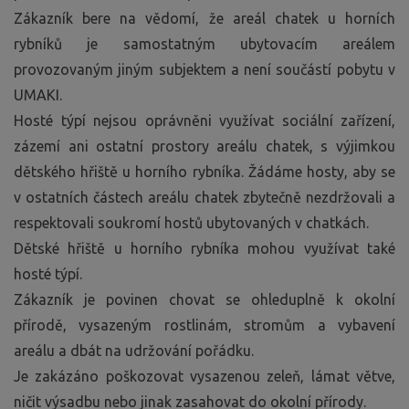
Zákazník bere na vědomí, že areál chatek u horních
rybníků je samostatným ubytovacím areálem
provozovaným jiným subjektem a není součástí pobytu v
UMAKI.
Hosté týpí nejsou oprávněni využívat sociální zařízení,
zázemí ani ostatní prostory areálu chatek, s výjimkou
dětského hřiště u horního rybníka. Žádáme hosty, aby se
v ostatních částech areálu chatek zbytečně nezdržovali a
respektovali soukromí hostů ubytovaných v chatkách.
Dětské hřiště u horního rybníka mohou využívat také
hosté týpí.
Zákazník je povinen chovat se ohleduplně k okolní
přírodě, vysazeným rostlinám, stromům a vybavení
areálu a dbát na udržování pořádku.
Je zakázáno poškozovat vysazenou zeleň, lámat větve,
ničit výsadbu nebo jinak zasahovat do okolní přírody.