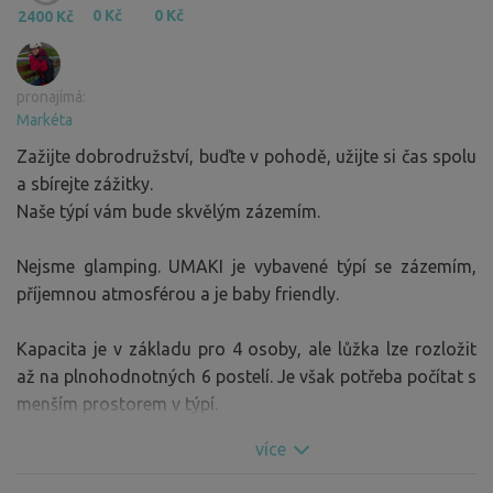
0 Kč
0 Kč
2400 Kč
pronajímá:
Markéta
Zažijte dobrodružství, buďte v pohodě, užijte si čas spolu
a sbírejte zážitky.
Naše týpí vám bude skvělým zázemím.
Nejsme glamping. UMAKI je vybavené týpí se zázemím,
příjemnou atmosférou a je baby friendly.
Kapacita je v základu pro 4 osoby, ale lůžka lze rozložit
až na plnohodnotných 6 postelí. Je však potřeba počítat s
menším prostorem v týpí.
V chladnějším období, kdy se uvnitř topí ohněm, počítejte
více
raději s kapacitou maximálně 5 osob.