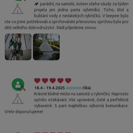
🏕️ parádní, na samotě, kolem všeho všudy za týden
projela jen jedna parta výletníků. Ticho, klid a
bublání vody z nedalekých rybníčků. V teepee bylo
vše co jsme potřebovali a sprchováním přenosnou sprchou bylo pro
děti velkého dobrodružství . Rádi přijedeme znovu
18.4 - 19.4.2025
Antonin
říká:
Krásné klidné místo na samotě u rybníčků. Naprosto
splnilo očekávání. Vše upravené, čisté a perfektně
vybavené. S paní majitelkou výborná komunikace.
Vřele doporučujeme!