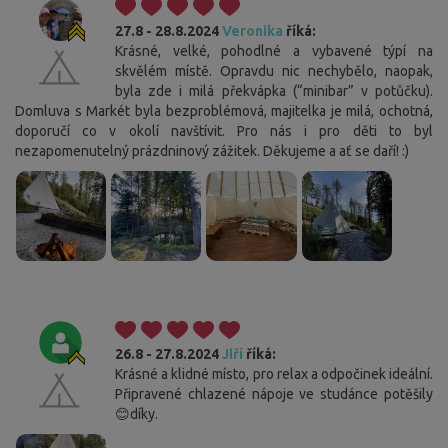
27.8 - 28.8.2024
Veronika
říká:
Krásné, velké, pohodlné a vybavené týpí na
skvělém místě. Opravdu nic nechybělo, naopak,
byla zde i milá překvápka (“minibar” v potůčku).
Domluva s Markét byla bezproblémová, majitelka je milá, ochotná,
doporučí co v okolí navštívit. Pro nás i pro děti to byl
nezapomenutelný prázdninový zážitek. Děkujeme a ať se daří! :)
26.8 - 27.8.2024
Jiří
říká:
Krásné a klidné místo, pro relax a odpočinek ideální.
Připravené chlazené nápoje ve studánce potěšily
😊díky.