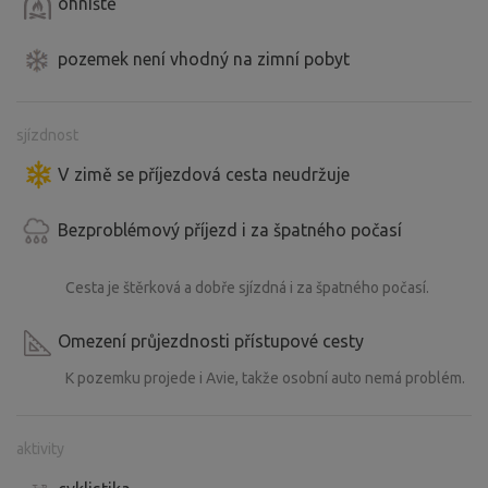
ohniště
nebo hotové polévky a omáčky, které se vám budou hodit
třeba do kotlíku.
pozemek není vhodný na zimní pobyt
Je vám k dispozici týpí a jeho přilehlé okolí se zázemím.
sjízdnost
Nově jsou v horní části pozemku u rybníků dvě
V zimě se příjezdová cesta neudržuje
samostatné chatky, každá se svým zázemím. Na
pozemku se tak můžete potkat i s jejich hosty.
Bezproblémový příjezd i za špatného počasí
Do areálu horních chat prosím vstupujte pouze pokud
Cesta je štěrková a dobře sjízdná i za špatného počasí.
půjdete na hřiště, jinak je určen tento prostor výhradně
hostům chatek
Omezení průjezdnosti přístupové cesty
U horního rybníka je také dětské hřiště, které mohou
K pozemku projede i Avie, takže osobní auto nemá problém.
využívat jak hosté chatek, tak i hosté z týpí. Prosím
dohlédněte na to aby děti neházely kameny do rybníka(
aktivity
rybník je vyčištěný, je chovný) a dávali pozor na vysázené
rostliny. Bohužel poslední dobou nemáme dobré