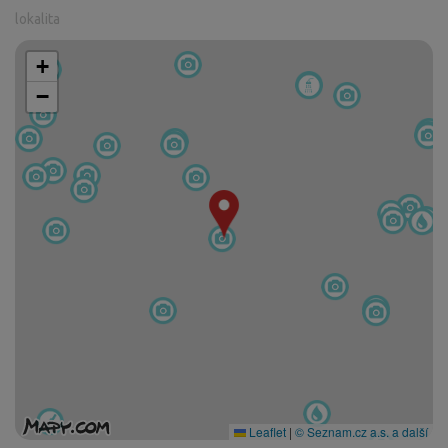
lokalita
+
−
Leaflet
|
© Seznam.cz a.s. a další