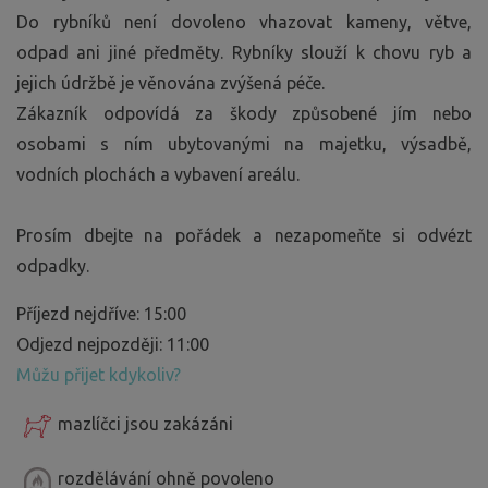
Do rybníků není dovoleno vhazovat kameny, větve,
odpad ani jiné předměty. Rybníky slouží k chovu ryb a
jejich údržbě je věnována zvýšená péče.
Zákazník odpovídá za škody způsobené jím nebo
osobami s ním ubytovanými na majetku, výsadbě,
vodních plochách a vybavení areálu.
Prosím dbejte na pořádek a nezapomeňte si odvézt
odpadky.
Příjezd nejdříve: 15:00
Odjezd nejpozději: 11:00
Můžu přijet kdykoliv?
mazlíčci jsou zakázáni
rozdělávání ohně povoleno