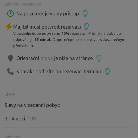
základní parametry
Postele jsou vždy povlečené čistým prostěradlem, ale
spacáky či přikrývky si prosím nezapomeňte přivézt.
Na pozemek je volný přístup.
Majitel musí potvrdit rezervaci
Co v týpí najdete?
V poslední době potvrzeno
40%
rezervací. Průměrná doba do
plynový jednoplotýnkový vařič
odpovědi je
15 minut
. Doporučujeme rezervovat s dostatečným
nádobí – od hrnce přes talíře, skleničky na víno až po
předstihem.
plastové talířky pro děti
Orientační
mapa
je níže na stránce.
moka konvičku pro milovníky kávy
základní koření, čaje, kávu, olej a věci na grilování
Kontakt obdržíte po rezervaci termínu.
lucernu – elektrickou i petrolejku
deskové a karetní hry pro malé i velké
základní lékárničku
Slevy
grilovací kámen včetně nářadí, kotlík na oheň i jehlice na
Slevy na vícedenní pobyt:
buřty
3 - 4 noci:
10%
V blízkém i vzdálenějším okolí je spousta možností pro
výlety – pěší, cyklistické i autem.
vybavení