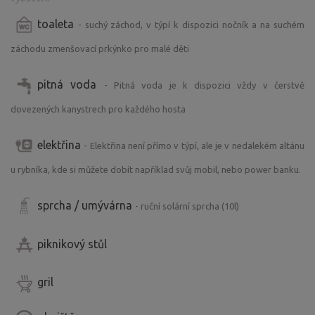
V okolí najdete například zříceninu hradu Kouty,
toaleta
- suchý záchod, v týpí k dispozici nočník a na suchém
motýlárium ve Voticích nebo Polský vrch.
O něco dál je bájná hora Blaník (cca 20 minut autem),
záchodu zmenšovací prkýnko pro malé děti
ParaZOO Vlašim nebo zámecký park.
pitná voda
Za zmínku stojí i areál Monínec, kde se vyřádí celá rodina:
- Pitná voda je k dispozici vždy v čerstvě
https://leto.moninec.cz/aktivity-park
dovezených kanystrech pro každého hosta
Více tipů na výlety a kulturu najdete zde:
elektřina
- Elektřina není přímo v týpí, ale je v nedalekém altánu
https://www.mkcvotice.cz/pro%2Dturisty/ms-
u rybníka, kde si můžete dobít například svůj mobil, nebo power banku.
1034/p1=1034
sprcha / umývárna
- ruční solární sprcha (10l)
https://www.klaster-votice.cz/index.asp
V horkém počasí doporučuji navštívit biotop ve Voticích.
piknikový stůl
Pokud máte rádi dobré maso na gril, doporučuji navštívit
gril
podnikovou prodejnu Rancherských specialit přímo v
Jestřebicích. Najdete tam nejen skvělé maso, ale i uzeniny