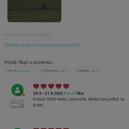
Hodnocení od návštěvníků
Odkud se bere hodnocení pozemku?
Hosté říkají o pozemku:
Psí ráj
S výhledem
Odlehlé
20.9 - 21.9.2025
Pavel
říká:
Krásné tiché místo, oplocené, ideální pro pobyt se
psem.