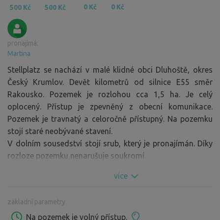
0 Kč
0 Kč
500 Kč
500 Kč
pronajímá:
Martina
Stellplatz se nachází v malé klidné obci Dluhoště, okres
Český Krumlov. Devět kilometrů od silnice E55 směr
Rakousko. Pozemek je rozlohou cca 1,5 ha. Je celý
oplocený. Přístup je zpevněný z obecní komunikace.
Pozemek je travnatý a celoročně přístupný. Na pozemku
stojí staré neobývané stavení.
V dolním sousedství stojí srub, který je pronajímán. Díky
rozloze pozemku nenarušuje soukromí.
více
základní parametry
Na pozemek je volný přístup.