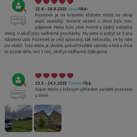
25.8 - 26.8.2025
Jana
říká:
Pozemek je na krásném klidném místě na okraji
malé vesničky. Večerní sezení u ohně bylo moc
příjemné. Nebe bylo plné hvězd a žádný světelný
smog. V okolí jsou nádherné procházky. My jsme si pobyt se 2 psy
náramně užili. Pozemek je celý oplocený, tak nehrozilo, že by nám
psi utekli. Toto místo je skvělé, pokud hledáte samotu a klid a chce
to zůstat déle, než 1 noc, okolí je nádherné. Děkujeme.
23.5 - 24.5.2025
Tomas
říká:
Super misto s krásným výhledem parádní posezení
u ohně .