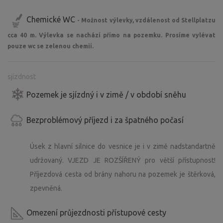
Chemické WC
- Možnost výlevky, vzdálenost od Stellplatzu
cca 40 m. Výlevka se nachází přímo na pozemku. Prosíme vylévat
pouze wc se zelenou chemií.
sjízdnost
Pozemek je sjízdný i v zimě / v období sněhu
Bezproblémový příjezd i za špatného počasí
Úsek z hlavní silnice do vesnice je i v zimě nadstandartně
udržovaný. VJEZD JE ROZŠÍŘENÝ pro větší přístupnost!
Příjezdová cesta od brány nahoru na pozemek je štěrková,
zpevněná.
Omezení průjezdnosti přístupové cesty