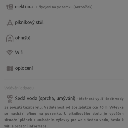
elektřina
- Připojení na pozemku (Antoníček)
piknikový stůl
ohniště
Wifi
oplocení
Vylévání odpadu
Šedá voda (sprcha, umývání)
- Možnost vylití šedé vody
za použití taxibarelu. Vzdálenost od Stellplatzu cca 40 m. Výlevka
se nachází přímo na pozemku. U piknikového stolu je vyvěšen
situační plánek s umístěním výlevky pro wc a šedou vodu, heslo k
wifi a ostatní informace.