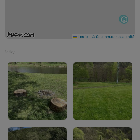
Leaflet
|
© Seznam.cz a.s. a další
fotky