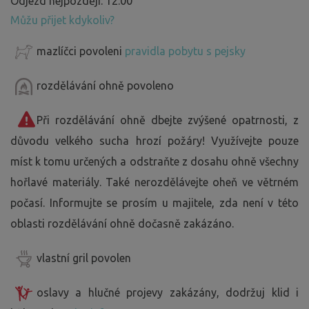
Odjezd nejpozději: 12:00
Můžu přijet kdykoliv?
mazlíčci povoleni
pravidla pobytu s pejsky
rozdělávání ohně povoleno
Při rozdělávání ohně dbejte zvýšené opatrnosti, z
důvodu velkého sucha hrozí požáry! Využívejte pouze
míst k tomu určených a odstraňte z dosahu ohně všechny
hořlavé materiály. Také nerozdělávejte oheň ve větrném
počasí. Informujte se prosím u majitele, zda není v této
oblasti rozdělávání ohně dočasně zakázáno.
vlastní gril povolen
oslavy a hlučné projevy zakázány, dodržuj klid i