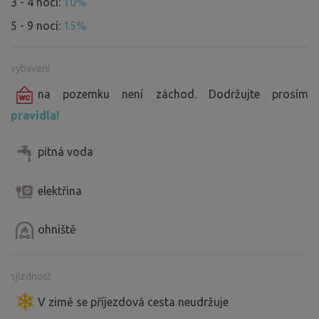
3 - 4 noci:
10%
5 - 9 nocí:
15%
vybavení
na pozemku není záchod. Dodržujte prosím
pravidla!
pitná voda
elektřina
ohniště
sjízdnost
V zimě se příjezdová cesta neudržuje