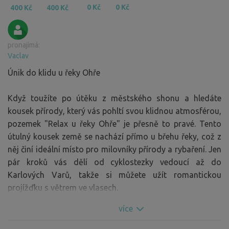
0 Kč
0 Kč
400 Kč
400 Kč
pronajímá:
Vaclav
Únik do klidu u řeky Ohře
Když toužíte po útěku z městského shonu a hledáte
kousek přírody, který vás pohltí svou klidnou atmosférou,
pozemek "Relax u řeky Ohře" je přesně to pravé. Tento
útulný kousek země se nachází přímo u břehu řeky, což z
něj činí ideální místo pro milovníky přírody a rybaření. Jen
pár kroků vás dělí od cyklostezky vedoucí až do
Karlových Varů, takže si můžete užít romantickou
projížďku s větrem ve vlasech.
více
Pozemek je přizpůsoben pro karavany a obytná auta,
takže si můžete užít komfortu domova, zatímco budete