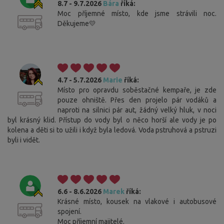
8.7 - 9.7.2026
Bára
říká:
Moc příjemné místo, kde jsme strávili noc.
Děkujeme💛
4.7 - 5.7.2026
Marie
říká:
Místo pro opravdu soběstačné kempaře, je zde
pouze ohniště. Přes den projelo pár vodáků a
naproti na silnici pár aut, žádný velký hluk, v noci
byl krásný klid. Přístup do vody byl o něco horší ale vody je po
kolena a děti si to užili i když byla ledová. Voda pstruhová a pstruzi
byli i vidět.
6.6 - 8.6.2026
Marek
říká:
Krásné místo, kousek na vlakové i autobusové
spojení.
Moc příjemní majitelé.