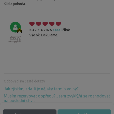
Klid a pohoda.
2.4 - 3.4.2026
Karel
říká:
Vše ok. Dekujeme.
Odpovědi na časté dotazy
Jak zjistím, zda-li je nějaký termín volný?
Musím rezervovat dopředu? Jsem zvyklý/á se rozhodovat
na poslední chvíli
Proč musím platit za pobyt v přírodě, kde není žádné
zázemí? Vždyť příroda patří všem