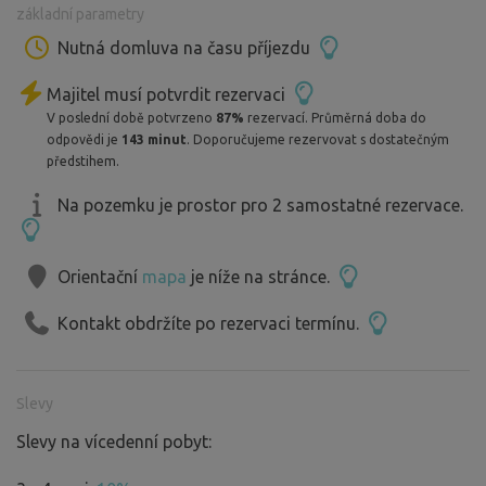
základní parametry
obklopeni přírodou. Elektrická přípojka a pitná voda jsou
samozřejmostí, což zajišťuje pohodlný pobyt. A pokud
Nutná domluva na času příjezdu
cestujete s čtyřnohými přáteli, nemusíte se bát, mazlíčci
Majitel musí potvrdit rezervaci
jsou zde vítáni!
V poslední době potvrzeno
87%
rezervací. Průměrná doba do
Ať už hledáte klidné místo pro odpočinek nebo základnu
odpovědi je
143 minut
. Doporučujeme rezervovat s dostatečným
pro své cyklistické výlety, "Relax u řeky Ohře" nabízí vše,
předstihem.
co potřebujete pro nezapomenutelný pobyt v srdci
Na pozemku je prostor pro 2 samostatné rezervace.
Karlovarského kraje.
Orientační
mapa
je níže na stránce.
Kontakt obdržíte po rezervaci termínu.
Slevy
Slevy na vícedenní pobyt: