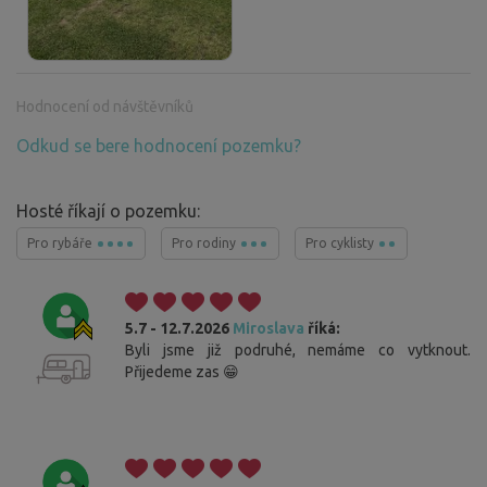
Hodnocení od návštěvníků
Odkud se bere hodnocení pozemku?
Hosté říkají o pozemku:
Pro rybáře
Pro rodiny
Pro cyklisty
5.7 - 12.7.2026
Miroslava
říká:
Byli jsme již podruhé, nemáme co vytknout.
Přijedeme zas 😁