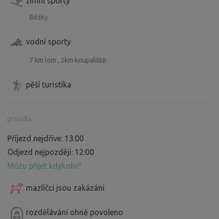
zimní sporty
Běžky
vodní sporty
7 km lom , 2km koupaliště.
pěší turistika
pravidla
Příjezd nejdříve: 13:00
Odjezd nejpozději: 12:00
Můžu přijet kdykoliv?
mazlíčci jsou zakázáni
rozdělávání ohně povoleno