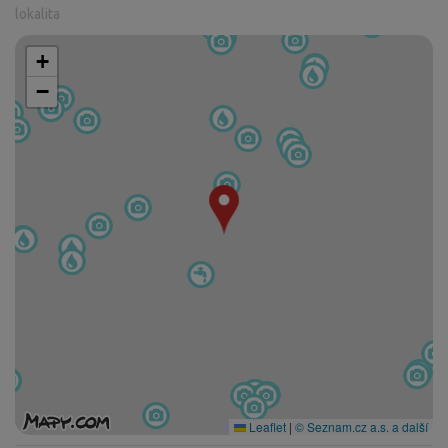
lokalita
+
−
Leaflet
|
© Seznam.cz a.s. a další