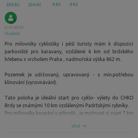
0 Kč
0 Kč
250 Kč
250 Kč
pronajímá:
Vladimír
Pro milovníky cyklistiky i pěší turisty mám k dispozici
parkoviště pro karavany, vzdálené 6 km od brdského
hřebenu s vrcholem Praha , nadmořská výška 862 m.
Pozemek je udržovaný, upravovaný - s min.potřebou
klínování (vyrovnávání).
Tato poloha je ideální start pro cyklo- výlety do CHKO
Brdy se známými 10 km vzdálenými Padrťskými rybníky.
Pro milovníky koupání v přírodě , je možnost si zajet 7 km
do krásného lomu.
více