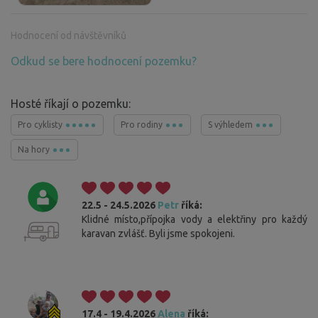
Hodnocení od návštěvníků
Odkud se bere hodnocení pozemku?
Hosté říkají o pozemku:
Pro cyklisty
Pro rodiny
S výhledem
Na hory
22.5 - 24.5.2026
Petr
říká:
Klidné místo,přípojka vody a elektřiny pro každý
karavan zvlášť. Byli jsme spokojeni.
17.4 - 19.4.2026
Alena
říká: