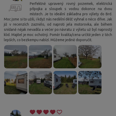
Perfektně upravený rovný pozemek, elektrická
přípojka a sloupek s vodou dokonce na dvou
místech. Je to ideální základna pro výlety do Brd.
Moc jsme si to užili, i když nás nedělní déšť vyhnal o něco dříve. Jak
již v recenzích zaznělo, od naproti jela motorovka, ale během
snídaně nějak nevadila a večer po návratu z výletu už byl naprostý
klid. Majitel je moc ochotný. Poměr kvalita/cena určitě jeden z těch
lepších, co bezkempu nabízí. Můžeme jedině doporučit.