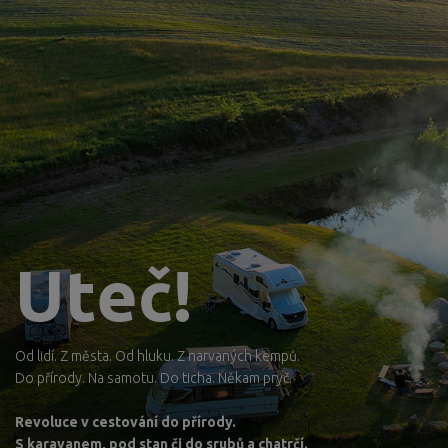
Uteč!
Od lidí. Z města. Od hluku. Z narvaných kempů.
Do přírody. Na samotu. Do ticha. Někam pryč.
Revoluce v cestování do přírody.
S karavanem, pod stan či do srubů a chatrčí.