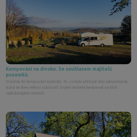
Kempování na divoko. Se souhlasem majitelů
pozemků.
Vracíme do kempování svobodu. To, co bylo před pár lety samozřejmé,
stává se dnes velkou vzácností. S námi můžete kempovat na těch
nejkrásnějších místech.