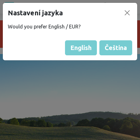
Všechna místa
Nastavení jazyka
®
bez
Kempu
Would you prefer English / EUR?
Je nám líto, pozemek je neaktivní nebo už
neexistuje.
English
Čeština