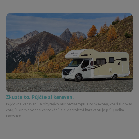
Zkuste to. Půjčte si karavan.
Půjčovna karavanů a obytných aut bezKempu. Pro všechny, kteří si občas
chtějí užít svobodné cestování, ale vlastnictví karavanu je příliš velká
investice.