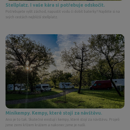
Stellplatz. I vaše kára si potřebuje odskočit.
Potřebujete vylít záchod, napustit vodu či dobít baterky? Najděte si na
svých cestách nejbližší stellplatz.
Minikempy. Kempy, které stojí za návštěvu.
Ano je to tak. Skutečně existují i kempy, které stojí za návštěvu. Projeli
jsme zemi křížem krážem a nakonec jsme je našli.