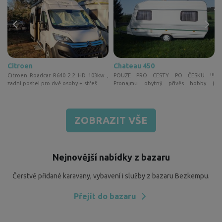
Citroen
Chateau 450
v
Citroen Roadcar R640 2.2 HD 103kw ,
POUZE PRO CESTY PO ČESKU !!!
zadní postel pro dvě osoby + střeš
Pronajmu obytný přívěs hobby (
turistick
ZOBRAZIT VŠE
Nejnovější nabídky z bazaru
Čerstvě přidané karavany, vybavení i služby z bazaru Bezkempu.
Přejít do bazaru