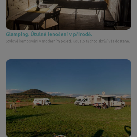
Glamping. Útulné lenošení v přírodě.
Stylové kempování v moderním pojetí. Kouzlo těchto skrýší vás dostane.