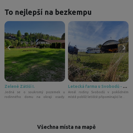
To nejlepší na bezkempu
Zelené Zátiší I.
Letecká farma u Svobodů - pro stany
m
Jedná se o soukromý pozemek u
Areál rodiny Svobodů v poklidném
,
rodinného domu na okraji osady.
místě poblíž letiště připomínající le...
Vesnička...
Všechna místa na mapě