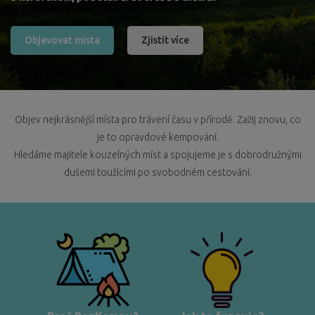
Objevovat místa
Zjistit více
Objev nejkrásnější místa pro trávení času v přírodě. Zažij znovu, co
je to opravdové kempování.
Hledáme majitele kouzelných míst a spojujeme je s dobrodružnými
dušemi toužícími po svobodném cestování.