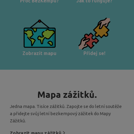
Proč BezKempu?
Jak to funguje?
Zobrazit mapu
Přidej se!
Mapa zážitků.
Jedna mapa. Tisíce zážitků. Zapojte se do letní soutěže
a přidejte svůj letní bezkempový zážitek do Mapy
Zážitků.
Zobrazit mapu zážitků