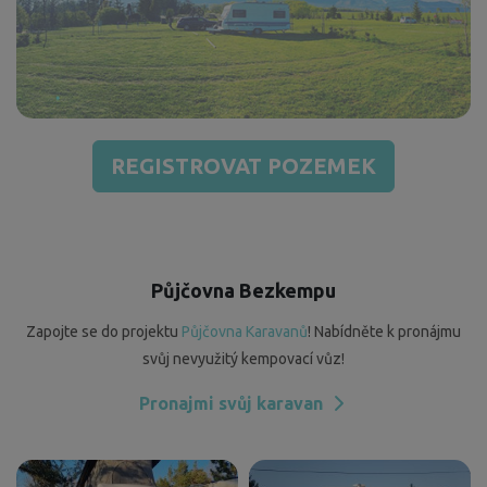
REGISTROVAT POZEMEK
Půjčovna Bezkempu
Zapojte se do projektu
Půjčovna Karavanů
! Nabídněte k pronájmu
svůj nevyužitý kempovací vůz!
Pronajmi svůj karavan