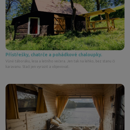
Přístřešky, chatrče a pohádkové chaloupky.
Vůně táboráku, lesa a letního večera. Jen tak na lehko, bez stanu či
karavanu. Stačí jen vyrazit a objevovat.