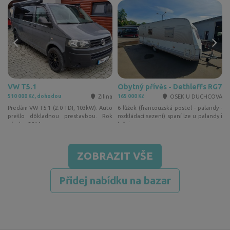
VW T5.1
Obytný přívěs - Dethleffs RG7
l
Zilina
OSEK U DUCHCOVA
510 000 Kč, dohodou
165 000 Kč
2
l
Predám VW T5.1 (2.0 TDI, 103kW). Auto
6 lůžek (francouzská postel - palandy -
l
prešlo dôkladnou prestavbou. Rok
rozkládací sezení) spaní lze u palandy i
výroby: 2014 …
ložnice…
ZOBRAZIT VŠE
Přidej nabídku na bazar