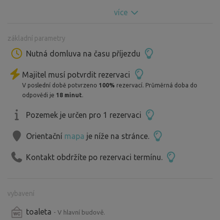
Můžete se vydat na výlety po okolí.
více
Hrad loket- 6 km, Karlovy Vary - 6 km, Krušné hory - 15
km, rozhledny Krudum, Pajndl, Bučina, Cibulka, Diana a
základní parametry
jiné. Koupaní je možné v 1km vzdáleném Novorolském
rybníku nebo v Jimlíkovském lomu vzdáleném 500m. Vede
Nutná domluva na času příjezdu
zde cyklostezka. Krásné výlety jsou i do okolních měst
Majitel musí potvrdit rezervaci
Františkovy lázně , Mariánské lázně, Boží dar (Ježíškova
V poslední době potvrzeno
100%
rezervací. Průměrná doba do
cesta). Ubytování je vhodné pro páry i pro rodiny s dětmi.
odpovědi je
18 minut
.
Pozemek je určen pro 1 rezervaci
Orientační
mapa
je níže na stránce.
Kontakt obdržíte po rezervaci termínu.
vybavení
toaleta
- V hlavní budově.