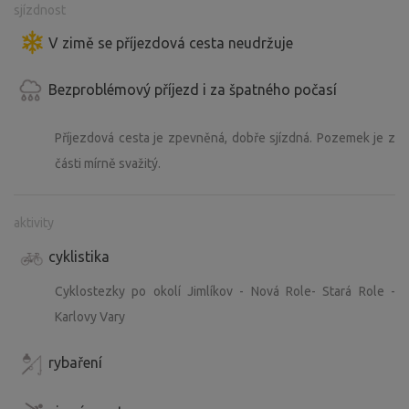
sjízdnost
V zimě se příjezdová cesta neudržuje
Bezproblémový příjezd i za špatného počasí
Příjezdová cesta je zpevněná, dobře sjízdná. Pozemek je z
části mírně svažitý.
aktivity
cyklistika
Cyklostezky po okolí Jimlíkov - Nová Role- Stará Role -
Karlovy Vary
rybaření