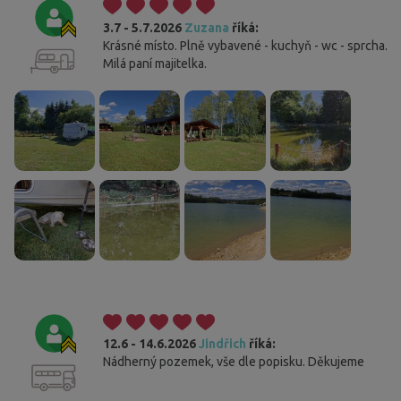
3.7 - 5.7.2026
Zuzana
říká:
Krásné místo. Plně vybavené - kuchyň - wc - sprcha.
Milá paní majitelka.
12.6 - 14.6.2026
Jindřich
říká:
Nádherný pozemek, vše dle popisku. Děkujeme