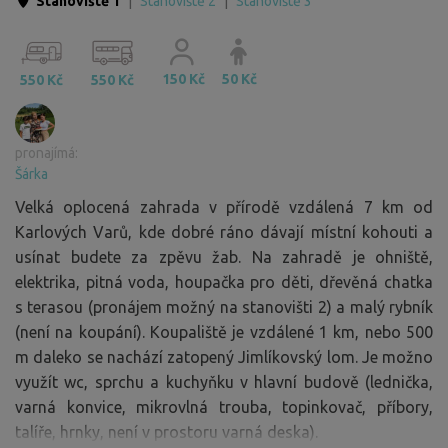
Stanoviště 1
|
Stanoviště 2
|
Stanoviště 3
150 Kč
50 Kč
550 Kč
550 Kč
pronajímá:
Šárka
Velká oplocená zahrada v přírodě vzdálená 7 km od
Karlových Varů, kde dobré ráno dávají místní kohouti a
usínat budete za zpěvu žab. Na zahradě je ohniště,
elektrika, pitná voda, houpačka pro děti, dřevěná chatka
s terasou (pronájem možný na stanovišti 2) a malý rybník
(není na koupání). Koupaliště je vzdálené 1 km, nebo 500
m daleko se nachází zatopený Jimlíkovský lom. Je možno
využít wc, sprchu a kuchyňku v hlavní budově (lednička,
varná konvice, mikrovlná trouba, topinkovač, příbory,
talíře, hrnky, není v prostoru varná deska).