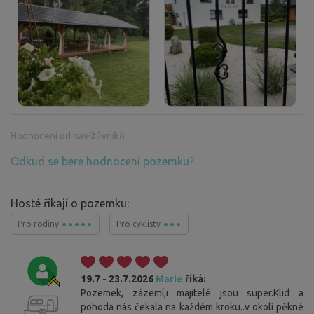
Hodnocení od návštěvníků
Odkud se bere hodnocení pozemku?
Hosté říkají o pozemku:
Pro rodiny
Pro cyklisty
19.7 - 23.7.2026
Marie
říká:
Pozemek, zázemí,i majitelé jsou super.Klid a
pohoda nás čekala na každém kroku..v okolí pěkné