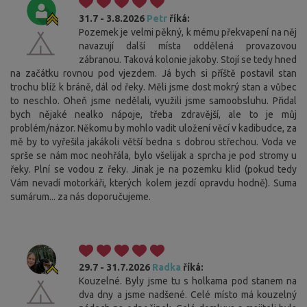
31.7 - 3.8.2026
Petr
říká:
Pozemek je velmi pěkný, k mému překvapení na něj
navazují další místa oddělená provazovou
zábranou. Taková kolonie jakoby. Stojí se tedy hned
na začátku rovnou pod vjezdem. Já bych si příště postavil stan
trochu blíž k bráně, dál od řeky. Měli jsme dost mokrý stan a vůbec
to neschlo. Oheň jsme nedělali, využili jsme samoobsluhu. Přidal
bych nějaké nealko nápoje, třeba zdravější, ale to je můj
problém/názor. Někomu by mohlo vadit uložení věcí v kadibudce, za
mě by to vyřešila jakákoli větší bedna s dobrou střechou. Voda ve
sprše se nám moc neohřála, bylo všelijak a sprcha je pod stromy u
řeky. Plní se vodou z řeky. Jinak je na pozemku klid (pokud tedy
Vám nevadí motorkáři, kterých kolem jezdí opravdu hodně). Suma
sumárum... za nás doporučujeme.
29.7 - 31.7.2026
Radka
říká:
Kouzelné. Byly jsme tu s holkama pod stanem na
dva dny a jsme nadšené. Celé místo má kouzelný