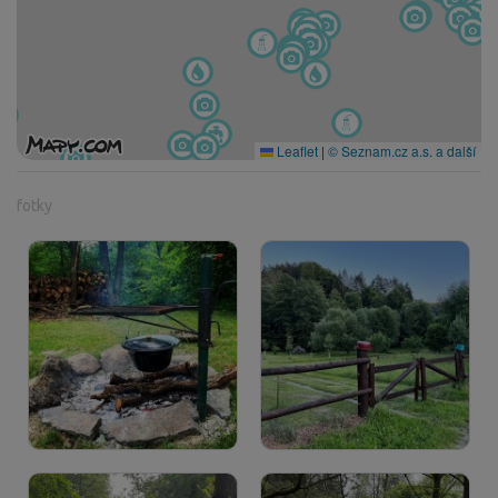
Leaflet
|
© Seznam.cz a.s. a další
fotky