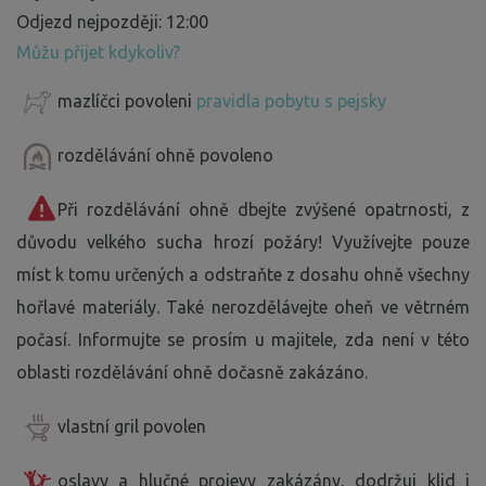
Odjezd nejpozději: 12:00
Můžu přijet kdykoliv?
mazlíčci povoleni
pravidla pobytu s pejsky
rozdělávání ohně povoleno
Při rozdělávání ohně dbejte zvýšené opatrnosti, z
důvodu velkého sucha hrozí požáry! Využívejte pouze
míst k tomu určených a odstraňte z dosahu ohně všechny
hořlavé materiály. Také nerozdělávejte oheň ve větrném
počasí. Informujte se prosím u majitele, zda není v této
oblasti rozdělávání ohně dočasně zakázáno.
vlastní gril povolen
oslavy a hlučné projevy zakázány, dodržuj klid i