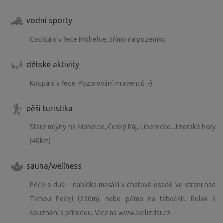
vodní sporty
Cachtání v řece Mohelce, přímo na pozemku
dětské aktivity
Koupání v řece. Pozorování mravenců :-)
pěší turistika
Staré mlýny na Mohelce, Český Ráj, Liberecko. Jizerské hory
(40km)
sauna/wellness
Péče o duši - nabídka masáží v chatové osadě ve stráni nad
Tichou Peřejí (250m), nebo přímo na tábořišti. Relax a
souznění s přírodou. Více na www.kcilizdar.cz