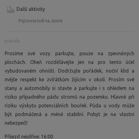
Další aktivity
Půjčovna lodí na Jizeře
pravidla
Prosíme své vozy parkujte, pouze na zpevněných
plochách. Oheň rozdělávejte jen na pro tento účel
vybudovaném ohništi. Dodržujte pořádek, noční klid a
mějte respekt ke zvířátkům žijícím v okolí. Prosím své
stany a automobily si stavte a parkujte i s ohledem na
riziko případného pádu stromů na pozemku. Hlavně při
riziku výskytu potenciálních bouřek. Půda u vody může
být podmáčená a méně stabilní. Pobyt je na vlastní
nebezpečí!
Příjezd nejdříve: 16:00