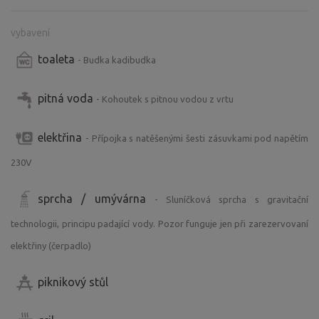
vybavení
toaleta
- Budka kadibudka
pitná voda
- Kohoutek s pitnou vodou z vrtu
elektřina
- Přípojka s natěšenými šesti zásuvkami pod napětím
230V
sprcha / umývárna
- Sluníčková sprcha s gravitační
technologii, principu padající vody. Pozor funguje jen při zarezervovaní
elektřiny (čerpadlo)
piknikový stůl