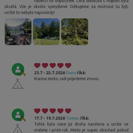
nádech na odpočinek. Celá domluva s majiteli byla
skvělá. Vše je skvěle vymyšlené. Děkujeme za možnost tu být,
určitě to nebylo naposledy!
23.7 - 25.7.2026
Dana
říká:
Krasne misto, radi prijedeme znovu.
17.7 - 19.7.2026
Tomas
říká:
Tohle byla nase jiz druha navsteva a urcite se
vratime i pristi rok. Misto je super, obzvlast pokud