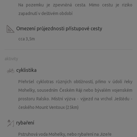
Na pozemku je zpevněná cesta. Mimo cestu je riziko
zapadnutí v deštivém období
Omezení průjezdnosti přístupové cesty
cca 3,5m
aktivity
cyklistika
Přehršel cyklotras různých obtížností, přímo v údolí řeky
Mohelky, sousedním Českém Ráji nebo bývalém vojenském
prostoru Ralsko. Místní výzva - výjezd na vrchol Ještědu -
českého Mount Ventoux (25km)
rybaření
Pstruhová voda Mohelky, nebo rybaření na Jizeře