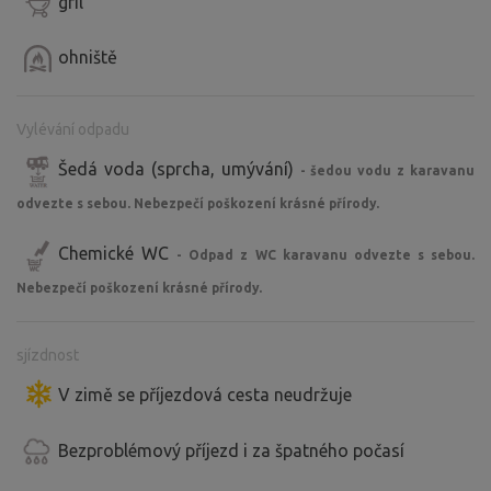
gril
ohniště
Vylévání odpadu
Šedá voda (sprcha, umývání)
- šedou vodu z karavanu
odvezte s sebou. Nebezpečí poškození krásné přírody.
Chemické WC
- Odpad z WC karavanu odvezte s sebou.
Nebezpečí poškození krásné přírody.
sjízdnost
V zimě se příjezdová cesta neudržuje
Bezproblémový příjezd i za špatného počasí