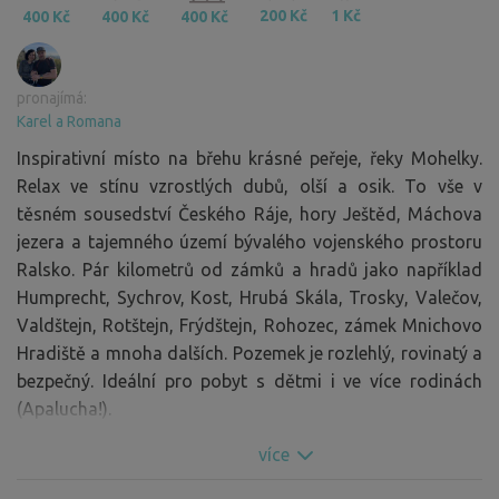
200 Kč
1 Kč
400 Kč
400 Kč
400 Kč
pronajímá:
Karel a Romana
Inspirativní místo na břehu krásné peřeje, řeky Mohelky.
Relax ve stínu vzrostlých dubů, olší a osik. To vše v
těsném sousedství Českého Ráje, hory Ještěd, Máchova
jezera a tajemného území bývalého vojenského prostoru
Ralsko. Pár kilometrů od zámků a hradů jako například
Humprecht, Sychrov, Kost, Hrubá Skála, Trosky, Valečov,
Valdštejn, Rotštejn, Frýdštejn, Rohozec, zámek Mnichovo
Hradiště a mnoha dalších. Pozemek je rozlehlý, rovinatý a
bezpečný. Ideální pro pobyt s dětmi i ve více rodinách
(Apalucha!).
V případě zájmu o ubytování více posádek (například vaši
více
kamarádi či příbuzní), prosím pošlete dotaz. Vše
domluvíme.