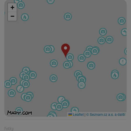
+
−
Leaflet
|
© Seznam.cz a.s. a další
fotky