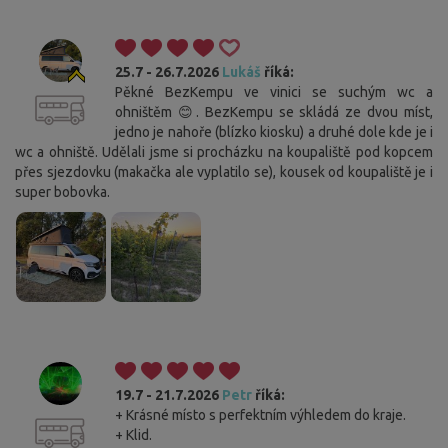
25.7 - 26.7.2026
Lukáš
říká:
Pěkné BezKempu ve vinici se suchým wc a
ohništěm 😊. BezKempu se skládá ze dvou míst,
jedno je nahoře (blízko kiosku) a druhé dole kde je i
wc a ohniště. Udělali jsme si procházku na koupaliště pod kopcem
přes sjezdovku (makačka ale vyplatilo se), kousek od koupaliště je i
super bobovka.
19.7 - 21.7.2026
Petr
říká:
+ Krásné místo s perfektním výhledem do kraje.
+ Klid.