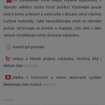
Při rozdělávání ohně dbejte zvýšené opatrnosti, z
důvodu velkého sucha hrozí požáry! Využívejte pouze
míst k tomu určených a odstraňte z dosahu ohně všechny
hořlavé materiály. Také nerozdělávejte oheň ve větrném
počasí. Informujte se prosím u majitele, zda není v této
oblasti rozdělávání ohně dočasně zakázáno.
vlastní gril povolen
oslavy a hlučné projevy zakázány, dodržuj klid i
během dne
více info
platba v hotovosti a mimo rezervační systém
Bezkempu není možná
více info
lokalita