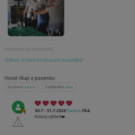
Hodnocení od návštěvníků
Odkud se bere hodnocení pozemku?
Hosté říkají o pozemku:
Za vínem
S výhledem
30.7 - 31.7.2026
Denisa
říká:
Krásný výhled❤️