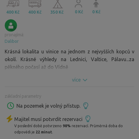
0 Kč
0 Kč
400 Kč
400 Kč
350 Kč
pronajímá:
Dalibor
Krásná lokalita u vinice na jednom z nejvyšších kopců v
okolí. Krásné výhledy na Lednici, Valtice, Pálavu...za
pěkného počasí až do Vídně
více
základní parametry
Na pozemek je volný přístup.
Majitel musí potvrdit rezervaci
V poslední době potvrzeno
98%
rezervací. Průměrná doba do
odpovědi je
22 minut
.