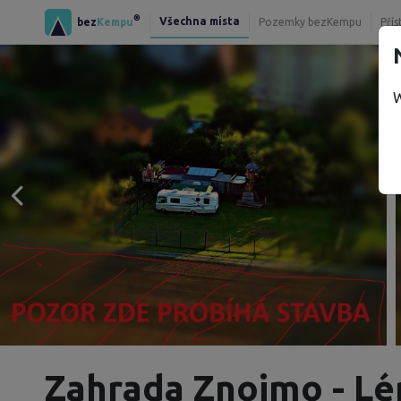
®
Všechna místa
bez
Kempu
Pozemky bezKempu
Přís
W
Zahrada Znojmo - L