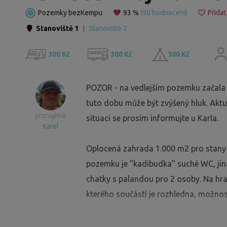
Pozemky bezKempu
93 %
(90 hodnocení)
Přidat
Stanoviště 1
|
Stanoviště 2
300 Kč
300 Kč
300 Kč
POZOR - na vedlejším pozemku začala 
tuto dobu může být zvýšený hluk. Aktuá
pronajímá:
situaci se prosím informujte u Karla.
Karel
Oplocená zahrada 1.000 m2 pro stany 
pozemku je "kadibudka" suché WC, ji
chatky s palandou pro 2 osoby. Na hran
kterého součástí je rozhledna, možnos
hraček, badminton, soft tenis, pétanqu
rodiny s dětmi i pejskem. Obchod Hrušk