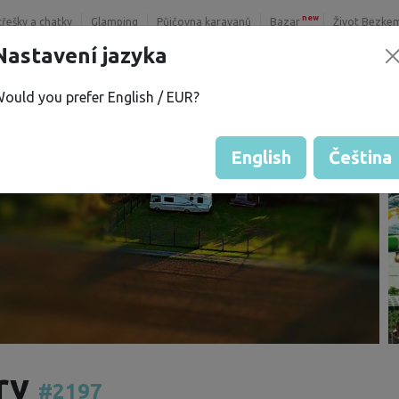
new
třešky a chatky
Glamping
Půjčovna karavanů
Bazar
Život Bezke
Nastavení jazyka
ould you prefer English / EUR?
English
Čeština
éry
#2197