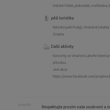
Dětské hřiště, pískoviště, rozhledna,
pěší turistika
Národní park Podyjí, chráněná lokalit
Znojma
Další aktivity
Koncerty ve Vinařství Lahofer které j
přírodou.
Jiné akce:
https://www.facebook.com/znojmocit
pravidla
Respektujte prosím naše soukromí a ne