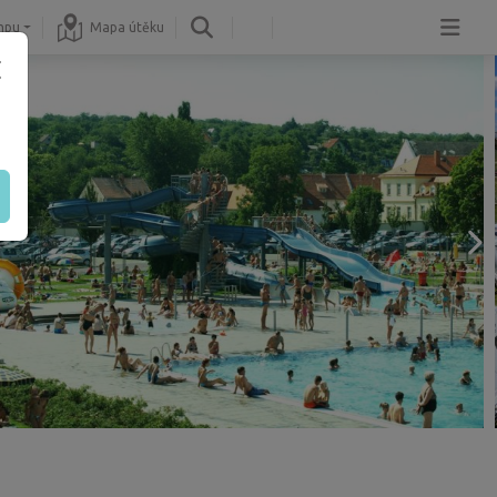
mpu
Mapa útěku