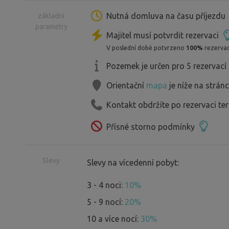
městě a přesto v přírodě.
Nutná domluva na času příjezdu
základní
parametry
Majitel musí potvrdit rezervaci
V poslední době potvrzeno
100%
rezervac
Pozemek je určen pro 5 rezervací
Orientační
mapa
je níže na strán
Kontakt obdržíte po rezervaci te
Přísné storno podmínky
Slevy
Slevy na vícedenní pobyt:
3 - 4 noci:
10%
5 - 9 nocí:
20%
10 a více nocí:
30%