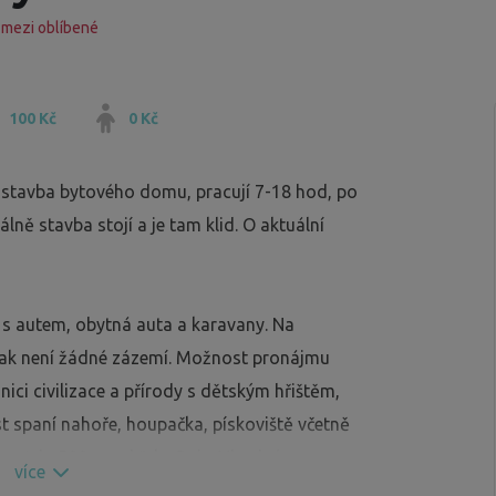
 mezi oblíbené
100 Kč
0 Kč
stavba bytového domu, pracují 7-18 hod, po
lně stavba stojí a je tam klid. O aktuální
s autem, obytná auta a karavany. Na
nak není žádné zázemí. Možnost pronájmu
ici civilizace a přírody s dětským hřištěm,
t spaní nahoře, houpačka, pískoviště včetně
e atd... 500 m od řeky Dyje. Vhodné pro
více
a je 100 m a Kaufland i Albert 500 m. Jste ve