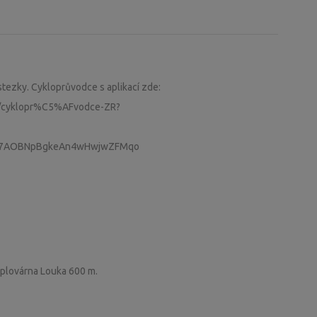
stezky. Cykloprůvodce s aplikací zde:
56/cyklopr%C5%AFvodce-ZR?
u7AOBNpBgkeAn4wHwjwZFMqo
 plovárna Louka 600 m.