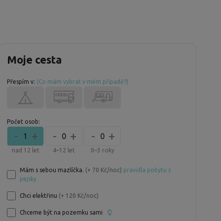
Moje cesta
Přespím v:
(Co mám vybrat v mém případě?)
Počet osob:
-
+
-
+
-
+
1
0
0
nad 12 let
4–12 let
0–3 roky
Mám s sebou mazlíčka.
(+ 70 Kč/noc)
pravidla pobytu s
pejsky
Chci elektřinu
(+ 120 Kč/noc)
Chceme být na pozemku sami