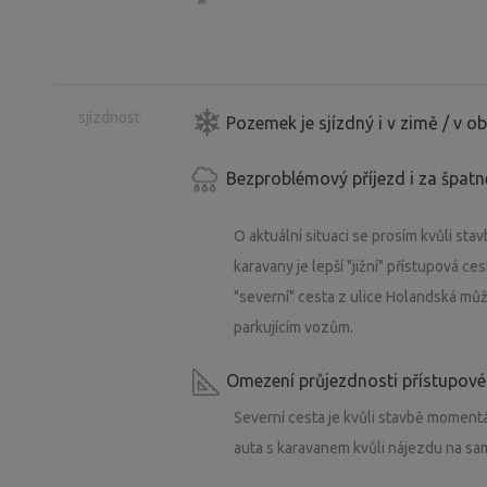
sjízdnost
Pozemek je sjízdný i v zimě / v 
Bezproblémový příjezd i za špat
O aktuální situaci se prosím kvůli stav
karavany je lepší "jižní" přístupová c
"severní" cesta z ulice Holandská můž
parkujícím vozům.
Omezení průjezdnosti přístupové
Severní cesta je kvůli stavbě momentá
auta s karavanem kvůli nájezdu na s