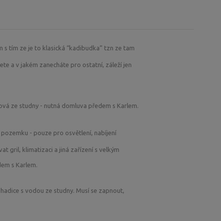
m s tím ze je to klasická “kadibudka” tzn ze tam
te a v jakém zanecháte pro ostatní, záleží jen
tková ze studny - nutná domluva předem s Karlem.
 pozemku - pouze pro osvětlení, nabíjení
t gril, klimatizaci a jiná zařízení s velkým
dem s Karlem.
 hadice s vodou ze studny. Musí se zapnout,