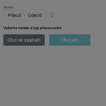
Termín:
Příjezd
-
Odjezd
Vyberte termín a typ přenocování
Chci se zeptat!
Chci jet!