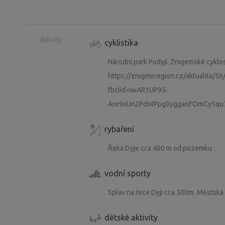
aktivity
cyklistika
Národní park Podyjí. Znojemské cyklo
https://znojmoregion.cz/aktualita/
fbclid=IwAR1UP95-
Are9xUn2PdWPpg0yggaoFOmCy5q
rybaření
Řeka Dyje cca 400 m od pozemku
vodní sporty
Splav na řece Dyji cca 500m. Městská
dětské aktivity