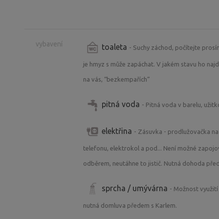
vybavení
toaleta
- Suchy záchod, počítejte prosí
je hmyz s může zapáchat. V jakém stavu ho najde
na vás, “bezkempařích”
pitná voda
- Pitná voda v barelu, uži
elektřina
- Zásuvka - prodlužovačka na
telefonu, elektrokol a pod... Není možné zapojova
odběrem, neutáhne to jistič. Nutná dohoda pře
sprcha / umývárna
- Možnost využití
nutná domluva předem s Karlem.