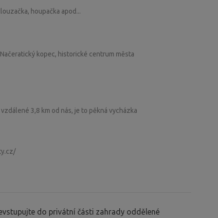
 klouzačka, houpačka apod...
a Načeratický kopec, historické centrum města
e vzdálené 3,8 km od nás, je to pěkná vycházka
y.cz/
vstupujte do privátní části zahrady oddělené