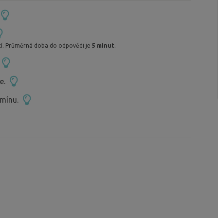
í. Průměrná doba do odpovědi je
5 minut
.
ce.
rmínu.