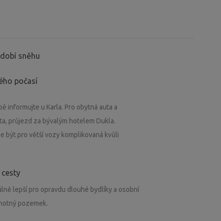
období sněhu
ného počasí
bě informujte u Karla. Pro obytná auta a
esta, průjezd za bývalým hotelem Dukla.
e být pro větší vozy komplikovaná kvůli
 cesty
lně lepší pro opravdu dlouhé bydlíky a osobní
amotný pozemek.