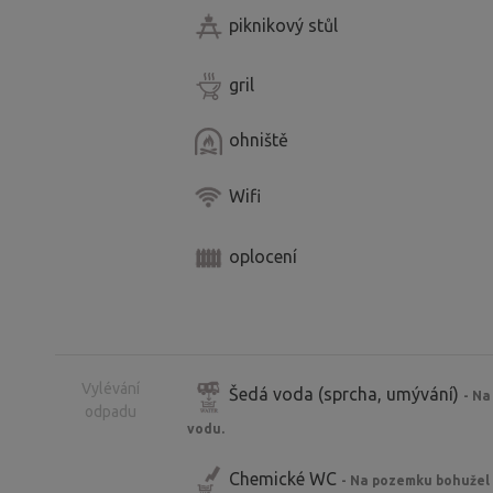
piknikový stůl
gril
ohniště
Wifi
oplocení
Vylévání
Šedá voda (sprcha, umývání)
- Na
odpadu
vodu.
Chemické WC
- Na pozemku bohužel 