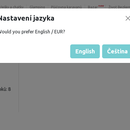
new
třešky a chatky
Glamping
Půjčovna karavanů
Bazar
Život Bezke
Nastavení jazyka
ould you prefer English / EUR?
 H.
Hodnocení hosta od majitelů
Hodnocení pozemků
English
Čeština
ků: 8