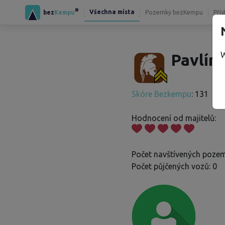
®
Všechna místa
bez
Kempu
Pozemky bezKempu
Přís
W
Pavlína
Skóre Bezkempu
: 131
Hodnocení od majitelů:
Počet navštívených pozem
Počet půjčených vozů: 0