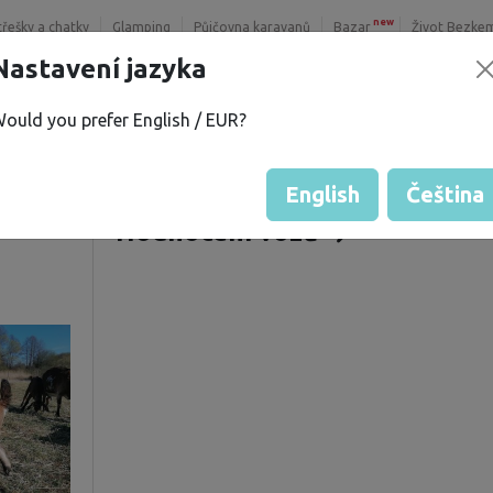
new
třešky a chatky
Glamping
Půjčovna karavanů
Bazar
Život Bezke
Nastavení jazyka
ould you prefer English / EUR?
A.
Nabízené pozemky
í
Hodnocení hosta od majitelů
English
Čeština
Hodnocení vozů