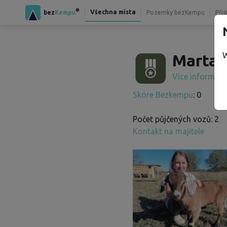
®
Všechna místa
bez
Kempu
Pozemky bezKempu
Přís
W
Marta 
Více informac
Skóre Bezkempu
: 0
Počet půjčených vozů: 2
Kontakt na majitele