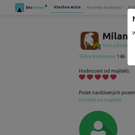
®
Všechna místa
bez
Kempu
Pozemky bezKempu
Přís
W
Milan V
Více informac
Skóre Bezkempu
: 146
Hodnocení od majitelů:
Počet navštívených pozem
Kontakt na majitele