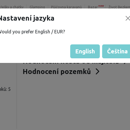
new
třešky a chatky
Glamping
Půjčovna karavanů
Bazar
Život Bezke
Nastavení jazyka
ould you prefer English / EUR?
.
Nabízené pozemky
í
Nabízená půjčovna
English
Čeština
Hodnocení hosta od majitelů
Hodnocení pozemků
ků: 5