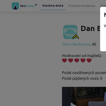
®
Všechna místa
bez
Kempu
Pozemky bezKempu
Přís
W
Dan B.
Skóre Bezkempu
: 40
Hodnocení od majitelů:
Počet navštívených pozem
Počet půjčených vozů: 0