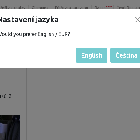
new
třešky a chatky
Glamping
Půjčovna karavanů
Bazar
Život Bezke
Nastavení jazyka
ould you prefer English / EUR?
Hodnocení hosta od majitelů
Hodnocení pozemků
English
Čeština
ků: 2