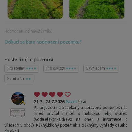
Hodnocení od návštěvníků
Odkud se bere hodnocení pozemku?
Hosté říkají o pozemku:
Pro rodiny
Pro cyklisty
S výhledem
Komfortní
21.7 - 24.7.2026
Pavel
říká:
Po příjezdu na posekaný a upravený pozemek nás
hned přivítal majitel s nabídkou jeho služeb
(voda,elektrika,dřevo na oheň a informace o
víletech v okolí). Pěkný,klidný pozemek s pěknýmy výhledy daleko
do okolí.