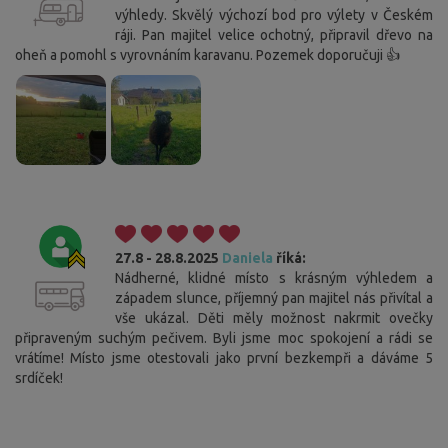
výhledy. Skvělý výchozí bod pro výlety v Českém
ráji. Pan majitel velice ochotný, připravil dřevo na
oheň a pomohl s vyrovnáním karavanu. Pozemek doporučuji 👍
27.8 - 28.8.2025
Daniela
říká:
Nádherné, klidné místo s krásným výhledem a
západem slunce, příjemný pan majitel nás přivítal a
vše ukázal. Děti měly možnost nakrmit ovečky
připraveným suchým pečivem. Byli jsme moc spokojení a rádi se
vrátíme! Místo jsme otestovali jako první bezkempři a dáváme 5
srdíček!