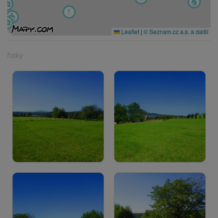
Leaflet
|
© Seznam.cz a.s. a další
fotky