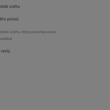
období sněhu
ného počasí
eště i sněhu. místo pro kempování je
sfaltka)
 cesty