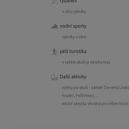
rybaření
v obci rybníky
vodní sporty
rybníky v obci
pěší turistika
v celém okolí je mnoho tras
Další aktivity
výlety po okolí - zámek Červená Lhot
hradec, Pelhřimov,....
místní silnička vhodná pro inline brus