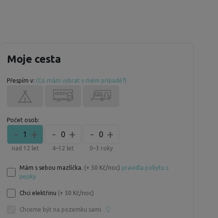
Moje cesta
Přespím v:
(Co mám vybrat v mém případě?)
Počet osob:
-
+
-
+
-
+
1
0
0
nad 12 let
4–12 let
0–3 roky
Mám s sebou mazlíčka.
(+ 50 Kč/noc)
pravidla pobytu s
pejsky
Chci elektřinu
(+ 50 Kč/noc)
Chceme být na pozemku sami