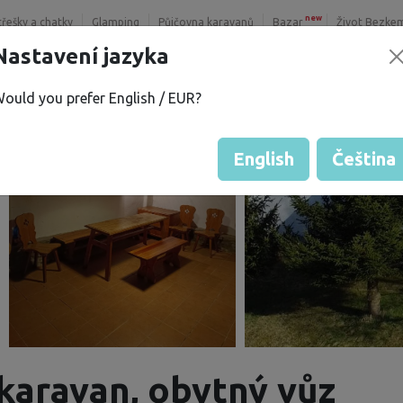
new
třešky a chatky
Glamping
Půjčovna karavanů
Bazar
Život Bezke
Nastavení jazyka
ould you prefer English / EUR?
English
Čeština
karavan, obytný vůz