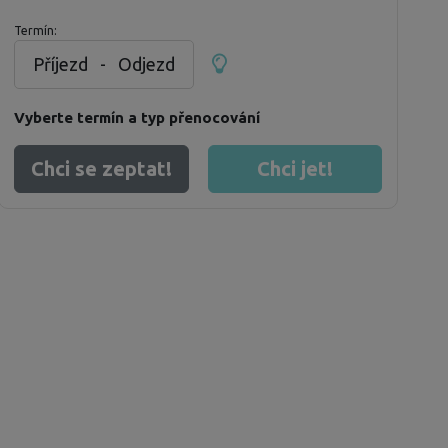
Termín:
Příjezd
-
Odjezd
Vyberte termín a typ přenocování
Chci se zeptat!
Chci jet!