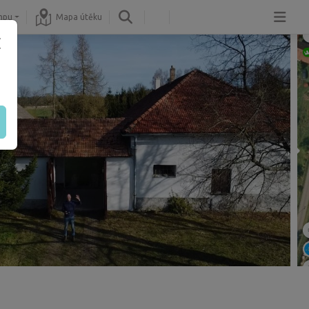
mpu
Mapa útěku