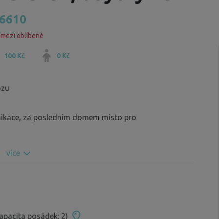
6610
 mezi oblíbené
100 Kč
0 Kč
ozu
unikace, za posledním domem místo pro
více
apacita posádek: 2)