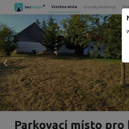
®
Všechna místa
bez
Kempu
Pozemky bezKempu
Přís
W
Parkovací místo pro 