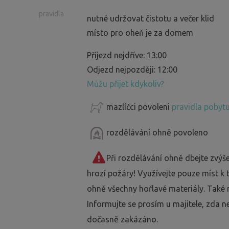
pravidla
nutné udržovat čistotu a večer klid
místo pro oheň je za domem
Příjezd nejdříve: 13:00
Odjezd nejpozději: 12:00
Můžu přijet kdykoliv?
mazlíčci povoleni
pravidla pobytu
rozdělávání ohně povoleno
Při rozdělávání ohně dbejte zvýš
hrozí požáry! Využívejte pouze míst k
ohně všechny hořlavé materiály. Také 
Informujte se prosím u majitele, zda n
dočasně zakázáno.