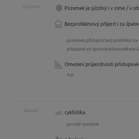
sjízdnost
Pozemek je sjízdný i v zimě / v 
Bezproblémový příjezd i za špat
pozemek přístupný bez problémů za d
přístupné ze zpevněné komunikace (a
Omezení průjezdnosti přístupové
4 m
aktivity
cyklistika
po celé vysočině