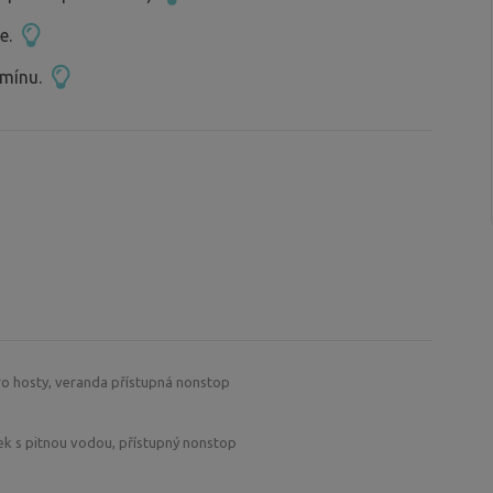
ce.
rmínu.
ro hosty, veranda přístupná nonstop
ek s pitnou vodou, přístupný nonstop