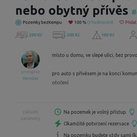
nebo obytný přívěs
#
Pozemky bezKempu
100 %
(3 hodnocení)
Přidat
200 Kč
200 Kč
100 Kč
místo u domu, ve slepé ulici, bez prov
pronajímá:
pro auto s přívěsem je na konci kom
miroslav
otočení
Na pozemek je volný přístup.
základní
parametry
Okamžité potvrzení rezervace
Na pozemku budete vždy sami (k