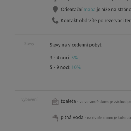
Orientační
mapa
je níže na strán
Kontakt obdržíte po rezervaci te
Slevy
Slevy na vícedenní pobyt:
3 - 4 noci:
5%
5 - 9 nocí:
10%
vybavení
toaleta
- ve verandě domu je záchod p
pitná voda
- na dvoře domu je kohout