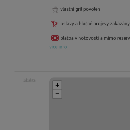
vlastní gril povolen
oslavy a hlučné projevy zakázány
platba v hotovosti a mimo reze
více info
lokalita
+
−