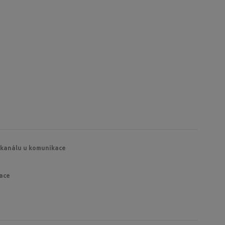
u
 kanálu u komunikace
kace