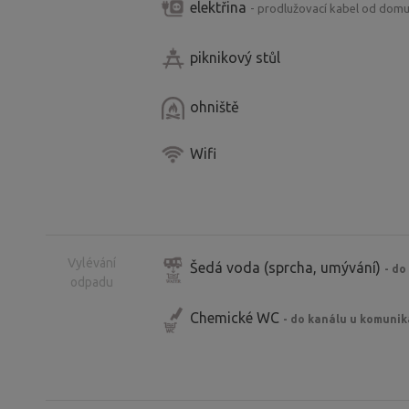
elektřina
- prodlužovací kabel od dom
piknikový stůl
ohniště
Wifi
Vylévání
Šedá voda (sprcha, umývání)
- do
odpadu
Chemické WC
- do kanálu u komuni