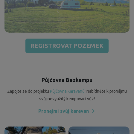
REGISTROVAT POZEMEK
Půjčovna Bezkempu
Zapojte se do projektu
Půjčovna Karavanů
! Nabídněte k pronájmu
svůj nevyužitý kempovací vůz!
Pronajmi svůj karavan