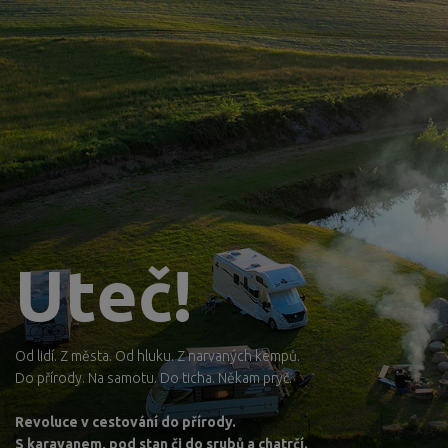
Uteč!
Od lidí. Z města. Od hluku. Z narvaných kempů.
Do přírody. Na samotu. Do ticha. Někam pryč.
Revoluce v cestování do přírody.
S karavanem, pod stan či do srubů a chatrčí.