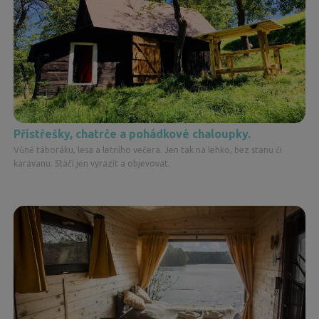
Přístřešky, chatrče a pohádkové chaloupky.
Vůně táboráku, lesa a letního večera. Jen tak na lehko, bez stanu či
karavanu. Stačí jen vyrazit a objevovat.