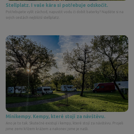
Stellplatz. I vaše kára si potřebuje odskočit.
Potřebujete vylít záchod, napustit vodu či dobít baterky? Najděte si na
svých cestách nejbližší stellplatz.
Minikempy. Kempy, které stojí za návštěvu.
Ano je to tak. Skutečně existují i kempy, které stojí za návštěvu. Projeli
jsme zemi křížem krážem a nakonec jsme je našli.