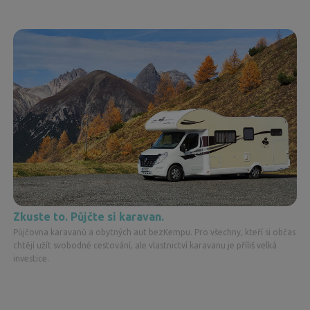
Zkuste to. Půjčte si karavan.
Půjčovna karavanů a obytných aut bezKempu. Pro všechny, kteří si občas
chtějí užít svobodné cestování, ale vlastnictví karavanu je příliš velká
investice.