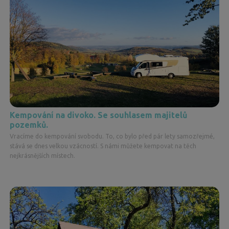
Kempování na divoko. Se souhlasem majitelů
pozemků.
Vracíme do kempování svobodu. To, co bylo před pár lety samozřejmé,
stává se dnes velkou vzácností. S námi můžete kempovat na těch
nejkrásnějších místech.