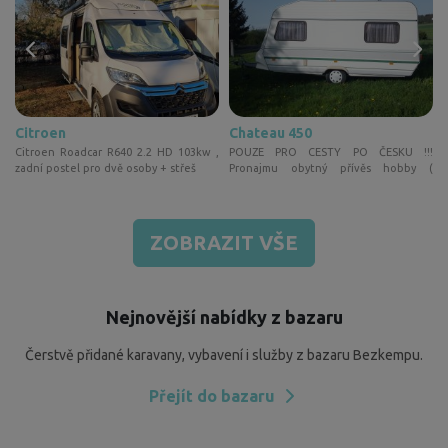
Citroen
Chateau 450
a
Citroen Roadcar R640 2.2 HD 103kw ,
POUZE PRO CESTY PO ČESKU !!!
a
zadní postel pro dvě osoby + střeš
Pronajmu obytný přívěs hobby (
turistick
ZOBRAZIT VŠE
Nejnovější nabídky z bazaru
Čerstvě přidané karavany, vybavení i služby z bazaru Bezkempu.
Přejít do bazaru