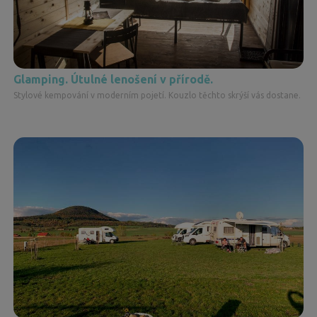
Glamping. Útulné lenošení v přírodě.
Stylové kempování v moderním pojetí. Kouzlo těchto skrýší vás dostane.