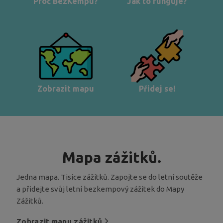
Proč BezKempu?
Jak to funguje?
Zobrazit mapu
Přidej se!
Mapa zážitků.
Jedna mapa. Tisíce zážitků. Zapojte se do letní soutěže
a přidejte svůj letní bezkempový zážitek do Mapy
Zážitků.
Zobrazit mapu zážitků