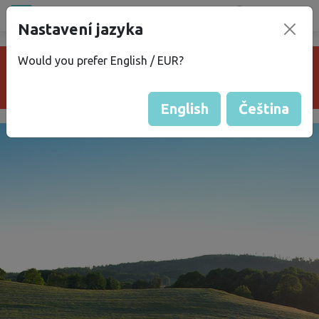
Všechna místa
Nastavení jazyka
®
bez
Kempu
Would you prefer English / EUR?
Je nám líto, pozemek je neaktivní nebo už
neexistuje.
English
Čeština