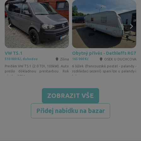
VW T5.1
Obytný přívěs - Dethleffs RG7
l
Zilina
OSEK U DUCHCOVA
510 000 Kč, dohodou
165 000 Kč
2
l
Predám VW T5.1 (2.0 TDI, 103kW). Auto
6 lůžek (francouzská postel - palandy -
l
prešlo dôkladnou prestavbou. Rok
rozkládací sezení) spaní lze u palandy i
výroby: 2014 …
ložnice…
ZOBRAZIT VŠE
Přidej nabídku na bazar