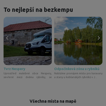
To nejlepší na bezkempu
Tvrz Nespery
Odpočinková zóna u rybníků
í
Uprostřed malebné obce Nespery,
Nabízíme pronájem místa pro karavany
t
sevřené mezi dvěma rybníky, se
a stany u keblanských rybníků v J...
k
nachází...
Všechna místa na mapě