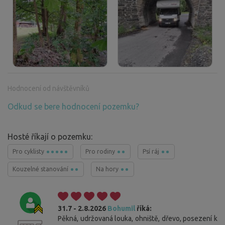
Hodnocení od návštěvníků
Odkud se bere hodnocení pozemku?
Hosté říkají o pozemku:
Pro cyklisty
Pro rodiny
Psí ráj
Kouzelné stanování
Na hory
31.7 - 2.8.2026
Bohumil
říká:
Pěkná, udržovaná louka, ohniště, dřevo, posezení k