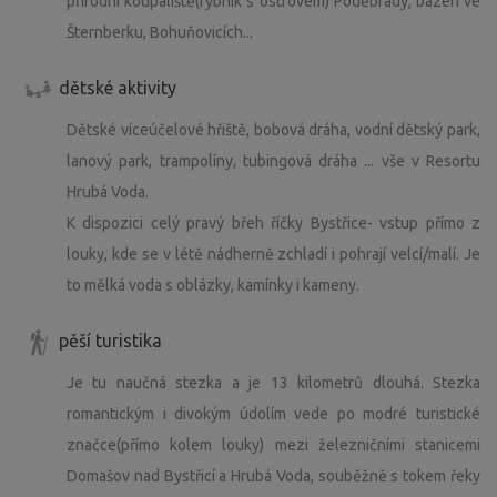
přírodní koupaliště(rybník s ostrovem) Poděbrady, bazén ve
Šternberku, Bohuňovicích...
dětské aktivity
Dětské víceúčelové hřiště, bobová dráha, vodní dětský park,
lanový park, trampolíny, tubingová dráha ... vše v Resortu
Hrubá Voda.
K dispozici celý pravý břeh říčky Bystřice- vstup přímo z
louky, kde se v létě nádherně zchladí i pohrají velcí/malí. Je
to mělká voda s oblázky, kamínky i kameny.
pěší turistika
Je tu naučná stezka a je 13 kilometrů dlouhá. Stezka
romantickým i divokým údolím vede po modré turistické
značce(přímo kolem louky) mezi železničními stanicemi
Domašov nad Bystřicí a Hrubá Voda, souběžně s tokem řeky