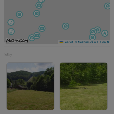
Leaflet
|
© Seznam.cz a.s. a další
fotky