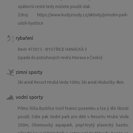
zpáteční cestě tedy můžete použít vlak.
Zdroj: https://www.kudyznudy.cz/aktivity/prirodni-park-
udoli-bystrice
rybaření
Revír 473015 - BYSTŘICE HANÁCKÁ 3
(spadá do pstruhových revírů Morava a Česko)
zimní sporty
Ski areál Resort Hrubá Voda 100m, Ski areál Hlubočky 4km.
vodní sporty
Přímo říčka Bystřice tvoří hranici pozemku a lze ji dle libosti
použít. Dále pak Vodní park pro děti v Resortu Hrubá Voda
200m, Olomoucký aquapark, popř.Krytý plavecký bazén,