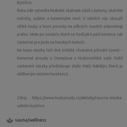
Bystřice.
Řeka zde vytvořila hluboké skalnaté údolí s kaňony, skalními
ostrohy, sutěmi a kamennými moři. V údolích vás okouzlí
vlhké louky a lesní porosty na příkrých svazích připomínají
prales. Vede po cestách, které se hodí jak k pěší turistice, tak
částečně pro jízdu na horských kolech.
Na trase stezky leží dvě zvláště chráněná přírodní území –
Kamenné proudy u Domašova a Hrubovodské sutě. Další
zastavení stezky představuje skála Malý Rabštýn, která je
oblíbeným místem horolezců.
Zdroj: https://www.kudyznudy.cz/aktivity/naucna-stezka-
udolim-bystrice
sauna/wellness