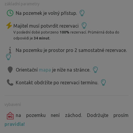
základní parametry
odpovídá i provoz na ní. Železniční jednokolejná trať z
Olomouce vedoucí nad silnicí je romantickou součástí
Na pozemek je volný přístup.
celého údolí.
Majitel musí potvrdit rezervaci
V poslední době potvrzeno
100%
rezervací. Průměrná doba do
Typ na výlet: lze zde využít cyklostezku- vede do
odpovědi je
34 minut
.
Olomouce, cca 20km příjemné jízdy z mírného kopce a
zpět lze dojet po železnici, vlak přepravuje i kola(Olomouc
Na pozemku je prostor pro 2 samostatné rezervace.
hl.nádr. - Hrubá Voda).
Pro pěší turisty jsou zde kolem značené trasy.
Orientační
mapa
je níže na stránce.
Kontakt obdržíte po rezervaci termínu.
vybavení
na pozemku není záchod. Dodržujte prosím
pravidla!