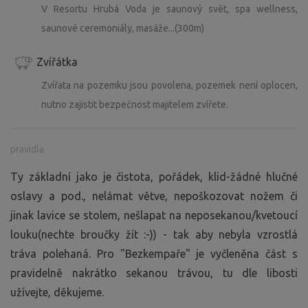
V Resortu Hrubá Voda je saunový svět, spa wellness,
saunové ceremoniály, masáže...(300m)
Zvířátka
Zvířata na pozemku jsou povolena, pozemek není oplocen,
nutno zajistit bezpečnost majitelem zvířete.
pravidla
Ty základní jako je čistota, pořádek, klid-žádné hlučné
oslavy a pod., nelámat větve, nepoškozovat nožem či
jinak lavice se stolem, nešlapat na neposekanou/kvetoucí
louku(nechte broučky žít :-)) - tak aby nebyla vzrostlá
tráva polehaná. Pro "Bezkempaře" je vyčleněna část s
pravidelně nakrátko sekanou trávou, tu dle libosti
užívejte, děkujeme.