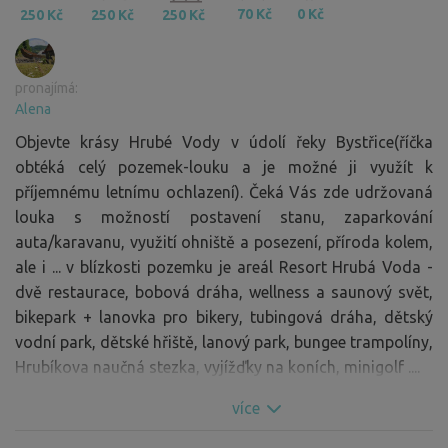
70 Kč
0 Kč
250 Kč
250 Kč
250 Kč
pronajímá:
Alena
Objevte krásy Hrubé Vody v údolí řeky Bystřice(říčka
obtéká celý pozemek-louku a je možné ji využít k
příjemnému letnímu ochlazení). Čeká Vás zde udržovaná
louka s možností postavení stanu, zaparkování
auta/karavanu, využití ohniště a posezení, příroda kolem,
ale i ... v blízkosti pozemku je areál Resort Hrubá Voda -
dvě restaurace, bobová dráha, wellness a saunový svět,
bikepark + lanovka pro bikery, tubingová dráha, dětský
vodní park, dětské hřiště, lanový park, bungee trampolíny,
Hrubíkova naučná stezka, vyjížďky na koních, minigolf ....
více
Z druhé strany louku lemuje místní příjezdová
komunikace, která v Hrubé Vodě končí, je slepá - tomu