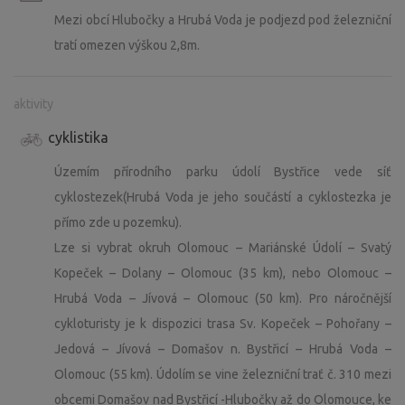
Mezi obcí Hlubočky a Hrubá Voda je podjezd pod železniční
tratí omezen výškou 2,8m.
aktivity
cyklistika
Územím přírodního parku údolí Bystřice vede síť
cyklostezek(Hrubá Voda je jeho součástí a cyklostezka je
přímo zde u pozemku).
Lze si vybrat okruh Olomouc – Mariánské Údolí – Svatý
Kopeček – Dolany – Olomouc (35 km), nebo Olomouc –
Hrubá Voda – Jívová – Olomouc (50 km). Pro náročnější
cykloturisty je k dispozici trasa Sv. Kopeček – Pohořany –
Jedová – Jívová – Domašov n. Bystřicí – Hrubá Voda –
Olomouc (55 km). Údolím se vine železniční trať č. 310 mezi
obcemi Domašov nad Bystřicí -Hlubočky až do Olomouce, ke