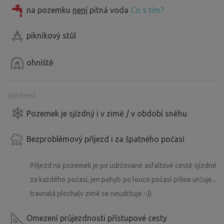
na pozemku
není
pitná voda
Co s tím?
piknikový stůl
ohniště
sjízdnost
Pozemek je sjízdný i v zimě / v období sněhu
Bezproblémový příjezd i za špatného počasí
Příjezd na pozemek je po udržované asfaltové cestě sjízdné
za každého počasí, jen pohyb po louce počasí přímo určuje...
travnatá plocha(v zimě se neudržuje :-)).
Omezení průjezdnosti přístupové cesty