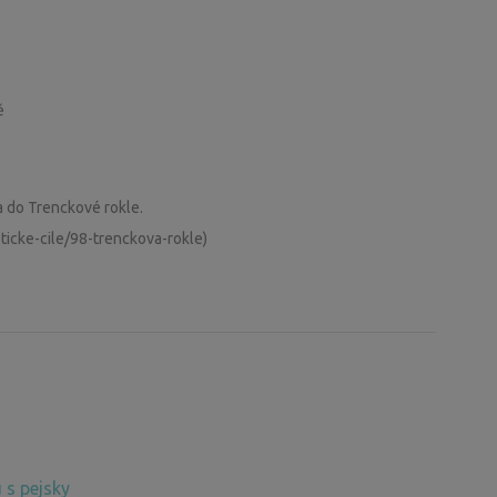
ě
 do Trenckové rokle.
ticke-cile/98-trenckova-rokle)
 s pejsky