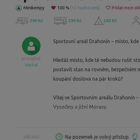
Minikempy
100 %
(12 hodnocení)
Přidat mezi ob
290 Kč
290 Kč
240 Kč
Sportovní areál Drahonín – místo, kde 
pronajímá:
Hledáš místo, kde tě nebudou rušit st
Michal
postavíš stan na rovném, bezpečném mí
koupání doslova na pár kroků?
Vítej ve Sportovním areálu Drahonín –
Vysočiny a jižní Moravy.
⸻
Na pozemek je volný přístup.
základní