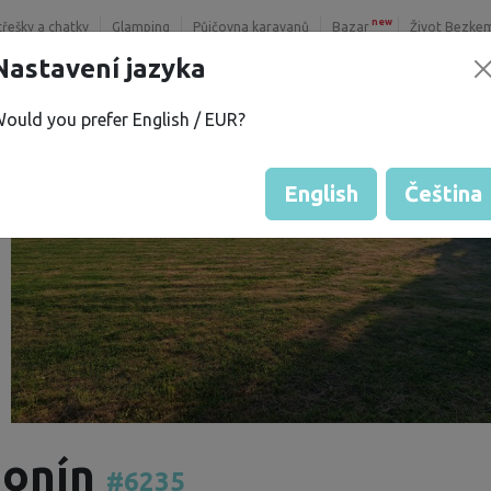
new
třešky a chatky
Glamping
Půjčovna karavanů
Bazar
Život Bezke
Nastavení jazyka
ould you prefer English / EUR?
English
Čeština
honín
#6235