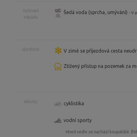
Tipy na výlety v okolí (do 30 km)
Vylévání
Šedá voda (sprcha, umývání)
- V 
• Trenckova rokle – přírodní skalní so
odpadu
• Hrad Pernštejn – jedna z nejzachoval
• Rozhledna Babylon u Kozárova
• Klášter Porta Coeli – Předklášteří u 
sjízdnost
V zimě se příjezdová cesta neudr
• Westernové městečko Šiklův Mlýn
• Přehrada Vír, cyklostezky, Bobrůvka
Ztížený přístup na pozemek za 
aktivity
cyklistika
vodní sporty
Hned vedle se nachází koupaliště. (h