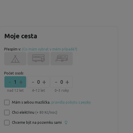
Moje cesta
Přespím v:
(Co mám vybrat v mém případě?)
Počet osob:
-
+
-
+
-
+
1
0
0
nad 12 let
4–12 let
0–3 roky
Mám s sebou mazlíčka.
pravidla pobytu s pejsky
Chci elektřinu
(+ 80 Kč/noc)
Chceme být na pozemku sami