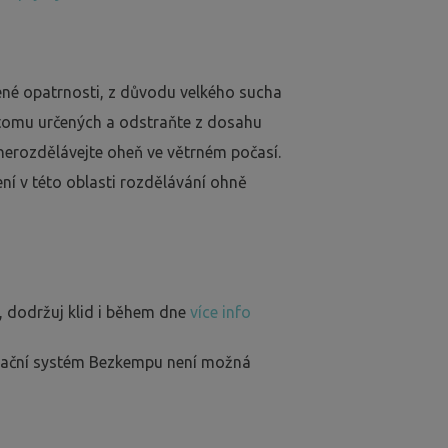
ené opatrnosti, z důvodu velkého sucha
 tomu určených a odstraňte z dosahu
nerozdělávejte oheň ve větrném počasí.
ení v této oblasti rozdělávání ohně
, dodržuj klid i během dne
více info
rvační systém Bezkempu není možná