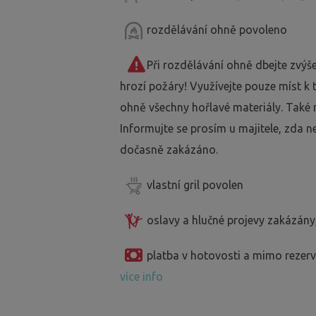
rozdělávání ohně povoleno
Při rozdělávání ohně dbejte zvýš
hrozí požáry! Využívejte pouze míst k
ohně všechny hořlavé materiály. Také 
Informujte se prosím u majitele, zda n
dočasně zakázáno.
vlastní gril povolen
oslavy a hlučné projevy zakázány
platba v hotovosti a mimo reze
více info