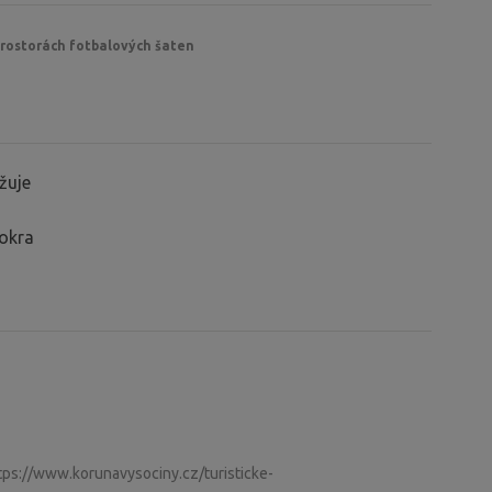
prostorách fotbalových šaten
utěska
ejších gotických pevností v ČR
Tišnova
žuje
mokra
ttps://www.korunavysociny.cz/turisticke-