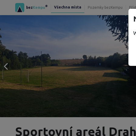
®
Všechna místa
bez
Kempu
Pozemky bezKempu
Přís
W
Sportovní areál Dra