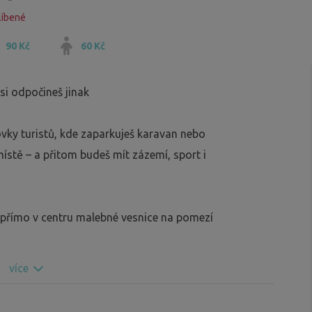
líbené
90 Kč
60 Kč
si odpočineš jinak
ovky turistů, kde zaparkuješ karavan nebo
stě – a přitom budeš mít zázemí, sport i
 přímo v centru malebné vesnice na pomezí
více