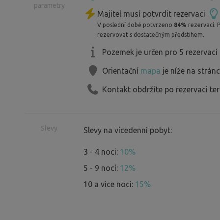
parametry
Co nabízí areál?
Majitel musí potvrdit rezervaci
V poslední době potvrzeno
84%
rezervací. 
rezervovat s dostatečným předstihem.
Komfortní zázemí
– pevné WC a sprchy v šatnách u hřišt
Pozemek je určen pro 5 rezervací
– elektřina na vyžádání
Orientační
mapa
je níže na strán
– výlevka pro šedou vodu, odpadkové
Kontakt obdržíte po rezervaci te
– po domluvě i přístup ke kuchyňce(Led
rychlovarná konvice,..)
- využití El. a fotbalových kabin za me
Slevy
Slevy na vícedenní pobyt:
3 - 4 noci:
10%
Klidné místo v srdci vesnice
5 - 9 nocí:
12%
– stání pro karavany a místa pro stan
– obecní koupaliště a kiosek s občerst
10 a více nocí:
15%
– bezpečné prostředí i pro děti, žádn