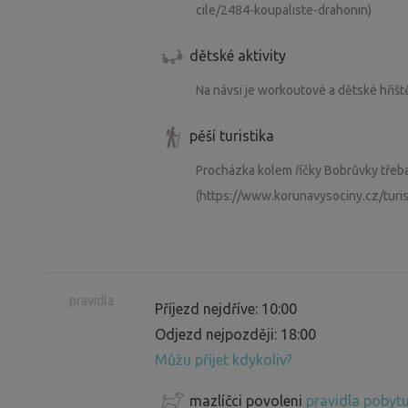
cile/2484-koupaliste-drahonin)
dětské aktivity
Na návsi je workoutové a dětské hřišt
pěší turistika
Procházka kolem říčky Bobrůvky třeba
(https://www.korunavysociny.cz/turis
pravidla
Příjezd nejdříve: 10:00
Odjezd nejpozději: 18:00
Můžu přijet kdykoliv?
mazlíčci povoleni
pravidla pobytu