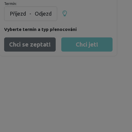
Termín:
Příjezd
-
Odjezd
Vyberte termín a typ přenocování
Chci se zeptat!
Chci jet!