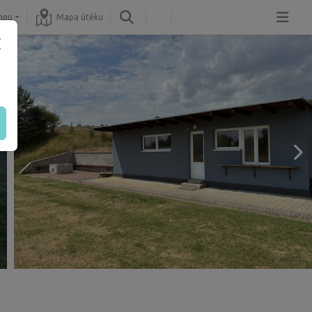
mpu
Mapa útěku