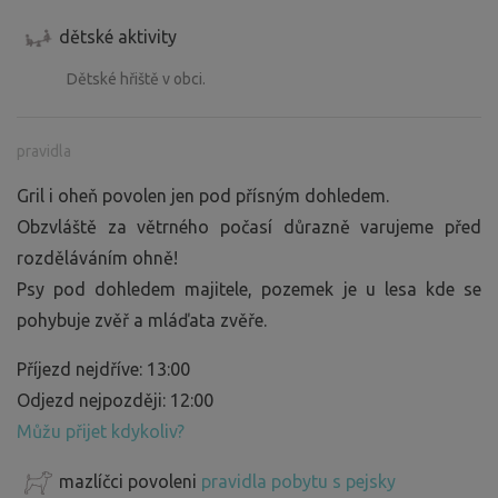
dětské aktivity
Dětské hřiště v obci.
pravidla
Gril i oheň povolen jen pod přísným dohledem.
Obzvláště za větrného počasí důrazně varujeme před
rozděláváním ohně!
Psy pod dohledem majitele, pozemek je u lesa kde se
pohybuje zvěř a mláďata zvěře.
Příjezd nejdříve: 13:00
Odjezd nejpozději: 12:00
Můžu přijet kdykoliv?
mazlíčci povoleni
pravidla pobytu s pejsky