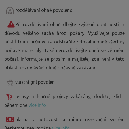
rozdělávání ohně povoleno
Při rozdělávání ohně dbejte zvýšené opatrnosti, z
důvodu velkého sucha hrozí požáry! Využívejte pouze
míst k tomu určených a odstraňte z dosahu ohně všechny
hořlavé materiály. Také nerozdělávejte oheň ve větrném
počasí. Informujte se prosím u majitele, zda není v této
oblasti rozdělávání ohně dočasně zakázáno.
vlastní gril povolen
oslavy a hlučné projevy zakázány, dodržuj klid i
během dne
více info
platba v hotovosti a mimo rezervační systém
Bezkempu není možná
více info