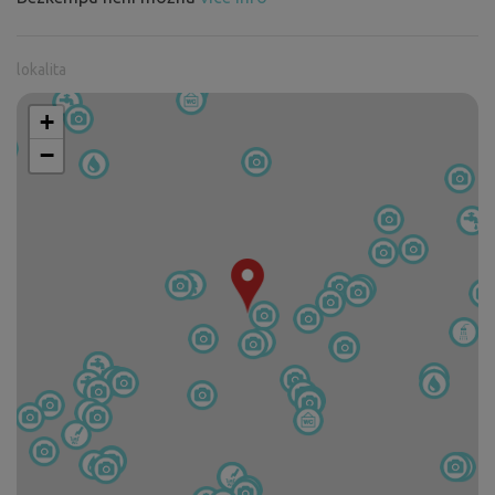
lokalita
+
−