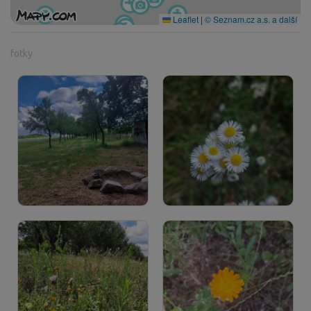
Leaflet
|
© Seznam.cz a.s. a další
fotky