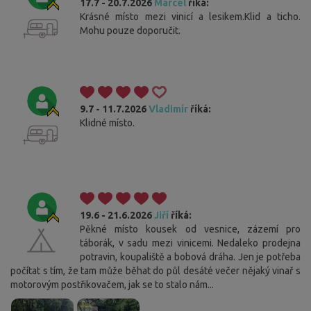
17.7 - 20.7.2026
Marcel
říká:
Krásné místo mezi vinicí a lesikem.Klid a ticho.
Mohu pouze doporučit.
9.7 - 11.7.2026
Vladimír
říká:
Klidné místo.
19.6 - 21.6.2026
Jiří
říká:
Pěkné místo kousek od vesnice, zázemí pro
táborák, v sadu mezi vinicemi. Nedaleko prodejna
potravin, koupaliště a bobová dráha. Jen je potřeba
počítat s tím, že tam může běhat do půl desáté večer nějaký vinař s
motorovým postřikovačem, jak se to stalo nám...