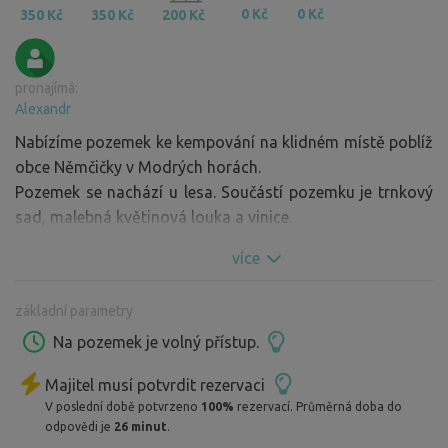
0 Kč
0 Kč
350 Kč
350 Kč
200 Kč
pronajímá:
Alexandr
Nabízíme pozemek ke kempování na klidném místě poblíž
obce Němčičky v Modrých horách.
Pozemek se nachází u lesa. Součástí pozemku je trnkový
sad, malebná květinová louka a vinice.
více
základní parametry
Na pozemek je volný přístup.
Majitel musí potvrdit rezervaci
V poslední době potvrzeno
100%
rezervací. Průměrná doba do
odpovědi je
26 minut
.