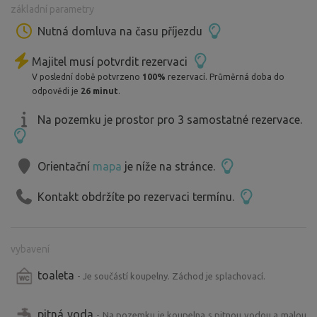
základní parametry
přístupná. Letos roku 2026 se zacalo stavět na protější
straně. viz foto. Stavba není nějak super hlučná a ja se
Nutná domluva na času příjezdu
snažím ulici odclonit. Na pozemku přibyla i trampolína.
Majitel musí potvrdit rezervaci
Upozornuji že je na vlastní nebezpečí. Přeji krásný pobyt.
V poslední době potvrzeno
100%
rezervací. Průměrná doba do
odpovědi je
26 minut
.
Na pozemku je prostor pro 3 samostatné rezervace.
Orientační
mapa
je níže na stránce.
Kontakt obdržíte po rezervaci termínu.
vybavení
toaleta
- Je součástí koupelny. Záchod je splachovací.
pitná voda
- Na pozemku je koupelna s pitnou vodou a malou