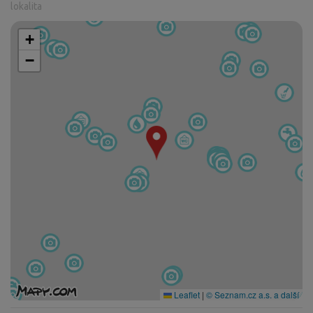
lokalita
+
−
Leaflet
|
© Seznam.cz a.s. a další