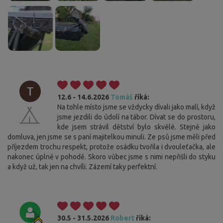
12.6 - 14.6.2026
Tomáš
říká:
Na tohle místo jsme se vždycky dívali jako malí, když
jsme jezdili do údolí na tábor. Dívat se do prostoru,
kde jsem strávil dětství bylo skvělé. Stejně jako
domluva, jen jsme se s paní majitelkou minuli. Ze psů jsme měli před
příjezdem trochu respekt, protože osádku tvořila i dvouleťačka, ale
nakonec úplně v pohodě. Skoro vůbec jsme s nimi nepřišli do styku
a když už, tak jen na chvíli. Zázemí taky perfektní.
30.5 - 31.5.2026
Robert
říká: