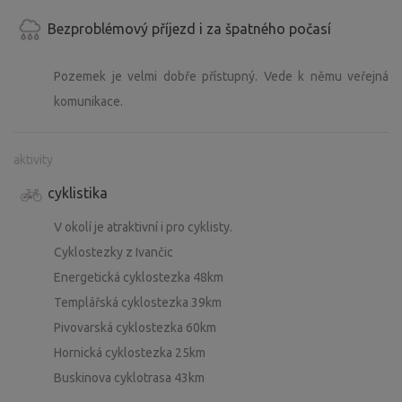
Bezproblémový příjezd i za špatného počasí
Pozemek je velmi dobře přístupný. Vede k němu veřejná
komunikace.
aktivity
cyklistika
V okolí je atraktivní i pro cyklisty.
Cyklostezky z Ivančic
Energetická cyklostezka 48km
Templářská cyklostezka 39km
Pivovarská cyklostezka 60km
Hornická cyklostezka 25km
Buskinova cyklotrasa 43km