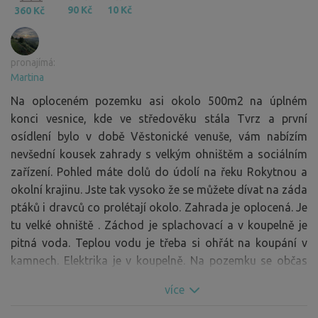
90 Kč
10 Kč
360 Kč
pronajímá:
Martina
Na oploceném pozemku asi okolo 500m2 na úplném
konci vesnice, kde ve středověku stála Tvrz a první
osídlení bylo v době Věstonické venuše, vám nabízím
nevšední kousek zahrady s velkým ohništěm a sociálním
zařízení. Pohled máte dolů do údolí na řeku Rokytnou a
okolní krajinu. Jste tak vysoko že se můžete dívat na záda
ptáků i dravců co prolétají okolo. Zahrada je oplocená. Je
tu velké ohniště . Záchod je splachovací a v koupelně je
pitná voda. Teplou vodu je třeba si ohřát na koupání v
kamnech. Elektrika je v koupelně. Na pozemku se občas
nachází dva psy, kteří milují společnost. Je potřeba
více
zavírat branku aby neutekli. Parkování je mimo pozemek,
ale vzdálenost k brance je asi 7m. Branka je volně