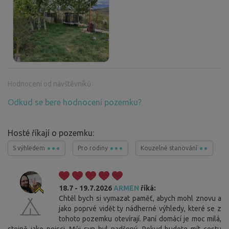
Hodnocení od návštěvníků
Odkud se bere hodnocení pozemku?
Hosté říkají o pozemku:
S výhledem
Pro rodiny
Kouzelné stanování
18.7 - 19.7.2026
ARMEN
říká:
Chtěl bych si vymazat paměť, abych mohl znovu a
jako poprvé vidět ty nádherné výhledy, které se z
tohoto pozemku otevírají. Paní domácí je moc milá,
stejně jako pejsci. Můj syn byl nadšený. Pokud budete mít cestu