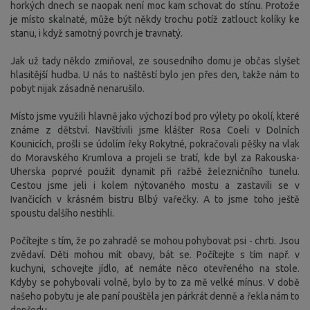
horkých dnech se naopak není moc kam schovat do stínu. Protože
je místo skalnaté, může být někdy trochu potíž zatlouct kolíky ke
stanu, i když samotný povrch je travnatý.
Jak už tady někdo zmiňoval, ze sousedního domu je občas slyšet
hlasitější hudba. U nás to naštěstí bylo jen přes den, takže nám to
pobyt nijak zásadně nenarušilo.
Místo jsme využili hlavně jako výchozí bod pro výlety po okolí, které
známe z dětství. Navštívili jsme klášter Rosa Coeli v Dolních
Kounicích, prošli se údolím řeky Rokytné, pokračovali pěšky na vlak
do Moravského Krumlova a projeli se tratí, kde byl za Rakouska-
Uherska poprvé použit dynamit při ražbě železničního tunelu.
Cestou jsme jeli i kolem nýtovaného mostu a zastavili se v
Ivančicích v krásném bistru Blbý vařečky. A to jsme toho ještě
spoustu dalšího nestihli.
Počítejte s tím, že po zahradě se mohou pohybovat psi - chrti. Jsou
zvědaví. Děti mohou mít obavy, bát se. Počítejte s tím např. v
kuchyni, schovejte jídlo, ať nemáte něco otevřeného na stole.
Kdyby se pohybovali volně, bylo by to za mě velké mínus. V době
našeho pobytu je ale paní pouštěla jen párkrát denně a řekla nám to
dopředu.