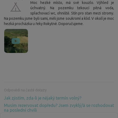
Moc hezké místo, má své kouzlo. Výhled je
úchvatný. Na pozemku tekoucí pitná voda,
splachovací wc, ohniště. Stín pro stan mezi stromy.
Na pozemku jsme byli sami, měli jsme soukromí a klid. V okolí je moc
hezká procházka u řeky Rokytné. Doporučujeme.
Odpovědi na časté dotazy
Jak zjistím, zda-li je nějaký termín volný?
Musím rezervovat dopředu? Jsem zvyklý/á se rozhodovat
na poslední chvíli
Proč musím platit za pobyt v přírodě, kde není žádné