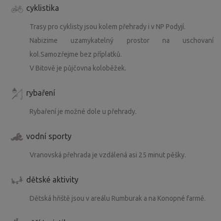
cyklistika
Trasy pro cyklisty jsou kolem přehrady i v NP Podyjí.
Nabizime uzamykatelný prostor na uschovaní
kol.Samozřejme bez příplatků.
V Bitově je půjčovna koloběžek.
rybaření
Rybaření je možné dole u přehrady.
vodní sporty
Vranovská přehrada je vzdálená asi 25 minut pěšky.
dětské aktivity
Dětská hřiště jsou v areálu Rumburak a na Konopné farmě.