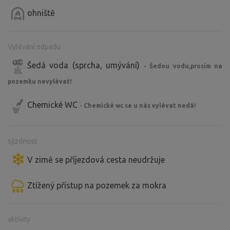
ohniště
Vylévání odpadu
Šedá voda (sprcha, umývání)
- Šedou vodu,prosím na
pozemku nevylévat!
Chemické WC
- Chemické wc se u nás vylévat nedá!
sjízdnost
V zimě se příjezdová cesta neudržuje
Ztížený přístup na pozemek za mokra
aktivity