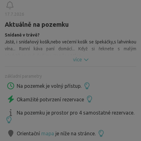
a krásnými výlety po okolí, rádi vás přivítáme
Další informace:
17.7.2026
• Cesta podél louky je dobře sjízdná.
Aktuálně na pozemku
• Pozemek není oplocen – příjezd možný prakticky kdykoli.
Snídaně v trávě?
• Prosíme jen o ohleduplnost k ostatním při pozdním
Jistě, i snídaňový košík,nebo večerní košík se špekáčky,s lahvinkou
příjezdu.
vína... Ranní káva paní domácí... Když si řeknete s malým
• Vše je o domluvě, rádi se vším pomůžeme – bydlíme
předstihem,radi dodáme. Kamila a Milan.
více
kousek od louky.
• Nabízíme možnost uschování kol, případně pro pěší
základní parametry
hosty i snídaňový košík.
Na pozemek je volný přístup.
Louka je udržovaná a pravidelně sekaná.
Okamžité potvrzení rezervace
Na pozemku je prostor pro 4 samostatné rezervace.
Orientační
mapa
je níže na stránce.