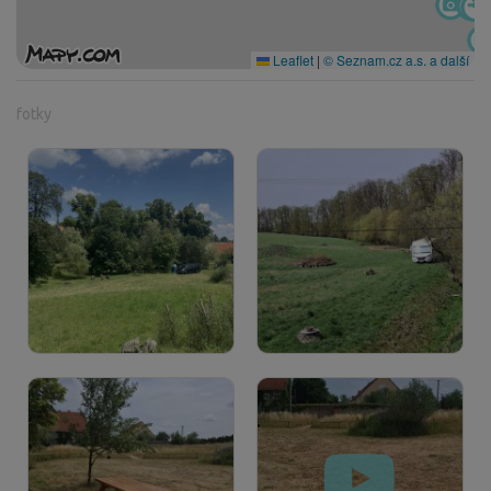
Leaflet
|
© Seznam.cz a.s. a další
fotky