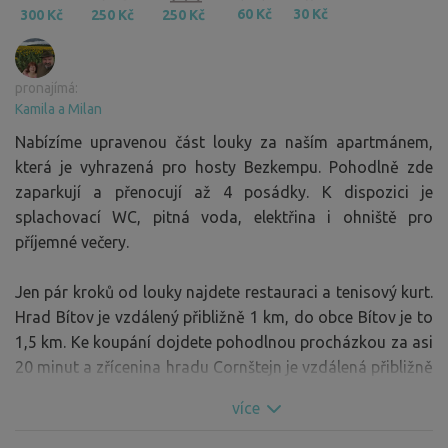
60 Kč
30 Kč
300 Kč
250 Kč
250 Kč
pronajímá:
Kamila a Milan
Nabízíme upravenou část louky za naším apartmánem,
která je vyhrazená pro hosty Bezkempu. Pohodlně zde
zaparkují a přenocují až 4 posádky. K dispozici je
splachovací WC, pitná voda, elektřina i ohniště pro
příjemné večery.
Jen pár kroků od louky najdete restauraci a tenisový kurt.
Hrad Bítov je vzdálený přibližně 1 km, do obce Bítov je to
1,5 km. Ke koupání dojdete pohodlnou procházkou za asi
20 minut a zřícenina hradu Cornštejn je vzdálená přibližně
4 km.
více
Pokud hledáte klidné místo v přírodě s dobrým zázemím