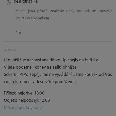
pěší turistika
Kolem jsou pěkné značené trasy pro zdatné turisty i
couračky s kočarkem.
Pro
pravidla
U ohniště je nachystane dřevo, špichejly na buřtiky.
V letě dodáme i konev na zalití ohniště.
Sekeru i PePo zapůjčíme na vyžádání. Jsme kousek od Vás
i na telefónu a rádi se vším pomůžeme.
Příjezd nejdříve: 13:00
Odjezd nejpozději: 12:00
Můžu přijet kdykoliv?