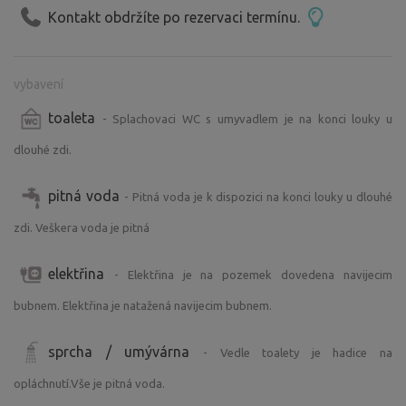
Kontakt obdržíte po rezervaci termínu.
vybavení
toaleta
- Splachovaci WC s umyvadlem je na konci louky u
dlouhé zdi.
pitná voda
- Pitná voda je k dispozici na konci louky u dlouhé
zdi. Veškera voda je pitná
elektřina
- Elektřina je na pozemek dovedena navijecim
bubnem. Elektřina je natažená navijecim bubnem.
sprcha / umývárna
- Vedle toalety je hadice na
opláchnutí.Vše je pitná voda.