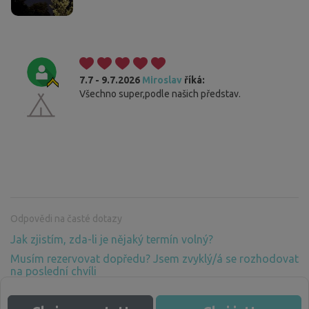
7.7 - 9.7.2026
Miroslav
říká:
Všechno super,podle našich představ.
Odpovědi na časté dotazy
Jak zjistím, zda-li je nějaký termín volný?
Musím rezervovat dopředu? Jsem zvyklý/á se rozhodovat
na poslední chvíli
Proč musím platit za pobyt v přírodě, kde není žádné
zázemí? Vždyť příroda patří všem