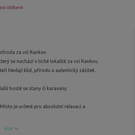
ezi oblíbené
 příroda za vsí Rankov
erý se nachází v tiché lokalitě za vsí Rankov,
eří hledají klid, přírodu a autentický zážitek.
lší hosté se stany či karavany.
ísto je určené pro absolutní relaxaci a
více
 km.