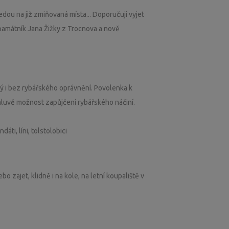
dou na již zmiňovaná místa... Doporučuji vyjet
 památník Jana Žižky z Trocnova a nově
ý i bez rybářského oprávnění. Povolenka k
mluvě možnost zapůjčení rybářského náčiní.
dáti, líni, tolstolobici
o zajet, klidně i na kole, na letní koupaliště v