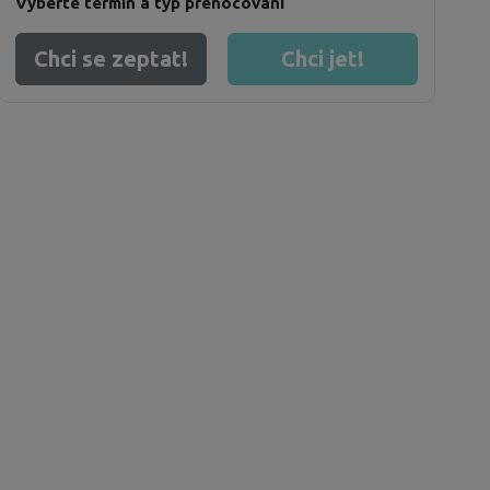
Vyberte termín a typ přenocování
Chci se zeptat!
Chci jet!