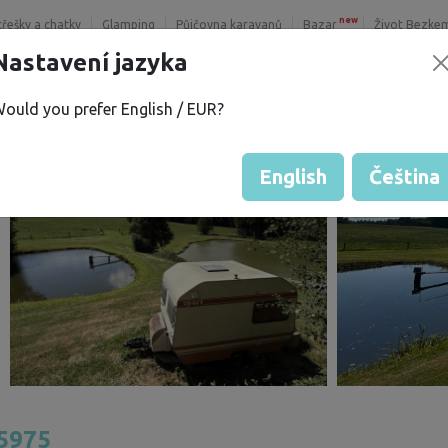
new
třešky a chatky
Glamping
Půjčovna karavanů
Bazar
Život Bezke
Nastavení jazyka
ould you prefer English / EUR?
English
Čeština
5975