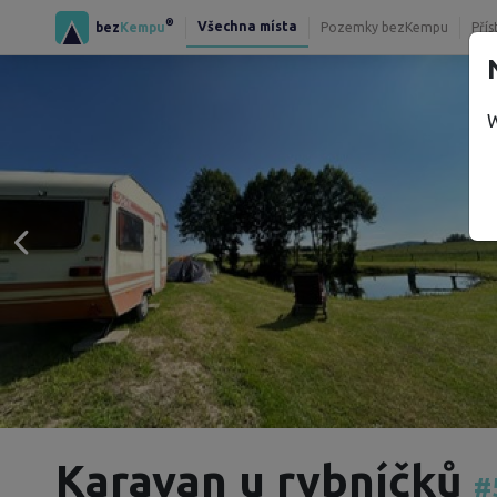
®
Všechna místa
bez
Kempu
Pozemky bezKempu
Přís
W
Karavan u rybníčků
#