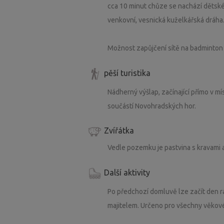
cca 10 minut chůze se nachází dětské
venkovní, vesnická kuželkářská dráha.
Možnost zapůjčení sítě na badminton i
pěší turistika
Nádherný výšlap, začínající přímo v m
součástí Novohradských hor.
Zvířátka
Vedle pozemku je pastvina s kravami a
Další aktivity
Po předchozí domluvě lze začít den ra
majitelem. Určeno pro všechny věkové