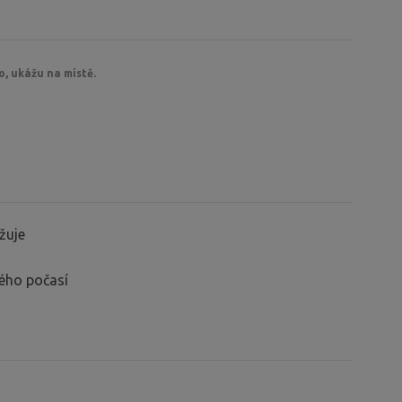
o, ukážu na místě.
žuje
ného počasí