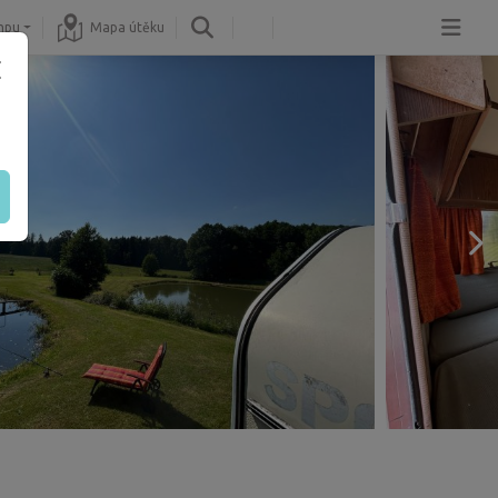
mpu
Mapa útěku