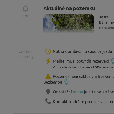
Aktuálně na pozemku
Užijte si romantiku, skočte si do vody,
8.7.2026
Josta
domluvě i rybu...
Během pob
na našem
K dispozici je stálé ohniště.
Nutná domluva na času příjezdu
základní
Po dohodě lze zapůjčit:
parametry
Přenosné ohniště+Dřevo...............................
Majitel musí potvrdit rezervaci
Bylinky
Čerstvé bylinky přímo u vody! Pro všechny na
Gril+Uhlí+Pivní set...........................................
V poslední době potvrzeno
100%
rezervac
a medvědí česnek. K dispozici pro každého, kdo
Pozemek není exkluzivní BezKemp
odpočinout!
Bezkempu
Po dohodě lze vyzkoušet rybolov chyť a 
Ostržiny
Orientační
mapa
je níže na strán
Zpříjemn
dozrávají
Kontakt obdržíte po rezervaci te
V blízkosti místa se nachází: