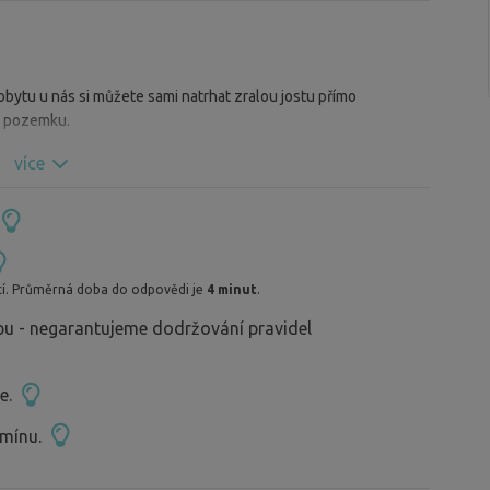
 nasbírejte houby, opečte buřtík, hermelín, po
ytu u nás si můžete sami natrhat zralou jostu přímo
 pozemku.
více
..........Zdarma
še návštěvníky jsme zasadili čerstvou pažitku, cibulku
..........200,- /den
í. Průměrná doba do odpovědi je
4 minut
.
 si chce při kempování dochutit jídlo. Přijeďte si
u - negarantujeme dodržování pravidel
pusť .... 200,- /den
ce.
ěte si pobyt u nás – na našem pozemku právě
 ostružiny, kterou si můžete sami natrhat.
rmínu.