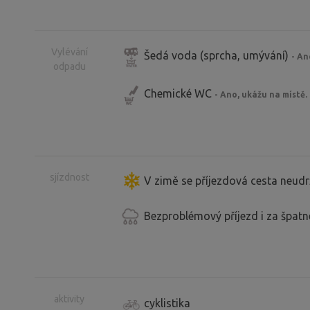
Vylévání
Šedá voda (sprcha, umývání)
- An
odpadu
Chemické WC
- Ano, ukážu na místě.
sjízdnost
V zimě se příjezdová cesta neudr
Bezproblémový příjezd i za špat
aktivity
cyklistika