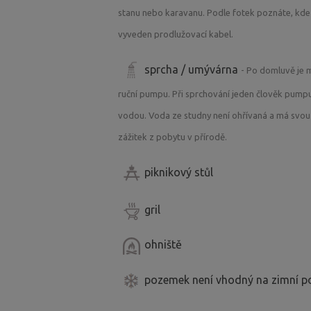
stanu nebo karavanu. Podle fotek poznáte, kde 
Některá ze zmiňovaných výletních cílů
vyveden prodlužovací kabel.
které najdete u fotografii pozemku.
sprcha / umývárna
- Po domluvě je 
Rádi bychom upozornili, že v karavanu 
ruční pumpu. Při sprchování jeden člověk pump
vybavení. Proto je nutné, abyste si s s
vodou. Voda ze studny není ohřívaná a má svou 
potřebné věci.
zážitek z pobytu v přírodě.
V karavanu se pohodlně vyspí 2 osoby, 
piknikový stůl
ale problém zarezervovat si místo pro
Po předchozí domluvě vám mohu zapůjč
gril
ohniště
pozemek není vhodný na zimní p