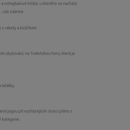
 a nohejbalové hřiště, u kterého se nachází
...vše zdarma
 s rakety a košíčkem.
ístě ubytování, na Todeňskou horu, která je
 telátky.
nní jógou při vycházejícím slunci přímo s
 kategorie.