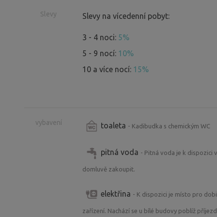
Hluboká nad Vltavou.........................
Slevy
Slevy na vícedenní pobyt:
Český Krumlov....................................30km
3 - 4 noci:
5%
Třeboň...........................................
5 - 9 nocí:
10%
Rozhledna Kleť...................................26km
10 a více nocí:
15%
České Budějovice...............................17
Terčino Údolí.......................................16
Římov....................................................16k
Pivovar Jílovice...................................15km
vybavení
toaleta
- Kadibudka s chemickým WC
Borovany..............................................8km-
Památník Jana Žižky z Trocnova......
pitná voda
- Pitná voda je k dispozici 
Svatá Trojice.....................................
domluvě zakoupit.
Buškův Hamr.......................................5km
elektřina
- K dispozici je místo pro dob
Na spoustu ze zmiňovaných míst vedou 
zařízení. Nachází se u bílé budovy poblíž příjez
:)