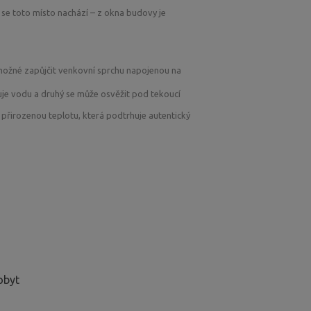
se toto místo nachází – z okna budovy je
 si můžete prohlédnout na krátkém videu,
možné zapůjčit venkovní sprchu napojenou na
nejsou k dispozici lůžkoviny, nádobí ani jiné
uje vodu a druhý se může osvěžit pod tekoucí
ebou přivezli vlastní deky nebo spacáky a další
přirozenou teplotu, která podtrhuje autentický
pro více lidí by to už nebylo komfortní. Není
 stan a postavit ho hned vedle karavanu.
it i svůj stan.
obyt