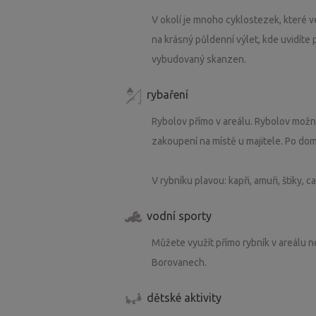
V okolí je mnoho cyklostezek, které ve
na krásný půldenní výlet, kde uvidíte
vybudovaný skanzen.
rybaření
Rybolov přímo v areálu. Rybolov možn
zakoupení na místě u majitele. Po do
V rybníku plavou: kapři, amuři, štiky, can
vodní sporty
Můžete využít přímo rybník v areálu neb
Borovanech.
dětské aktivity