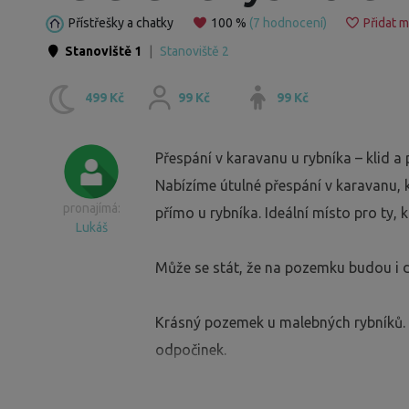
Přístřešky a chatky
100 %
(7 hodnocení)
Přidat m
Stanoviště 1
|
Stanoviště 2
499 Kč
99 Kč
99 Kč
Přespání v karavanu u rybníka – klid a
Nabízíme útulné přespání v karavanu, kt
pronajímá:
přímo u rybníka. Ideální místo pro ty, kt
Lukáš
Může se stát, že na pozemku budou i da
Krásný pozemek u malebných rybníků. M
odpočinek.
Restaurace a markety jsou v dosahu 5