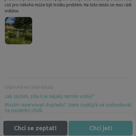
což pro někoho může být trošku problém. Na toto místo se moc rádi
vrátíme.
Odpovědi na časté dotazy
Jak zjistím, zda-li je nějaký termín volný?
Musím rezervovat dopředu? Jsem zvyklý/á se rozhodovat
na poslední chvíli
Proč musím platit za pobyt v přírodě, kde není žádné
zázemí? Vždyť příroda patří všem
Chci se zeptat!
Chci jet!
Další otázky a odpovědi