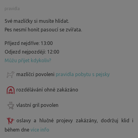
pravidla
Své mazlíčky si musíte hlídat.
Pes nesmí honit pasoucí se zvířata.
Příjezd nejdříve: 13:00
Odjezd nejpozději: 12:00
Můžu přijet kdykoliv?
mazlíčci povoleni
pravidla pobytu s pejsky
rozdělávání ohně zakázáno
vlastní gril povolen
oslavy a hlučné projevy zakázány, dodržuj klid i
během dne
více info