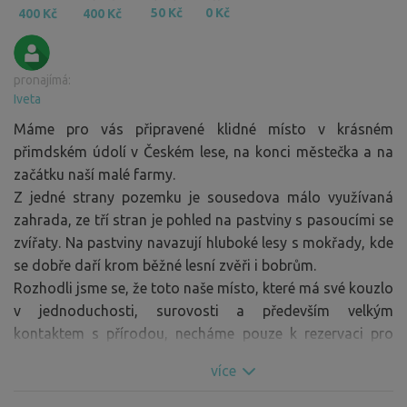
50 Kč
0 Kč
400 Kč
400 Kč
pronajímá:
Iveta
Máme pro vás připravené klidné místo v krásném
přimdském údolí v Českém lese, na konci městečka a na
začátku naší malé farmy.
Z jedné strany pozemku je sousedova málo využívaná
zahrada, ze tří stran je pohled na pastviny s pasoucími se
zvířaty. Na pastviny navazují hluboké lesy s mokřady, kde
se dobře daří krom běžné lesní zvěři i bobrům.
Rozhodli jsme se, že toto naše místo, které má své kouzlo
v jednoduchosti, surovosti a především velkým
kontaktem s přírodou, necháme pouze k rezervaci pro
jeden karavan nebo auto s přívěsem, aby vás nikdo cizí
více
na místě nerušil.
Obytné auto, které má víc jak 8 m se k nám bohužel