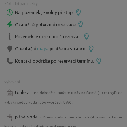
základní parametry
nevejde.
Krátkou procházkou se dostanete k nám na farmu, kde si
Na pozemek je volný přístup.
můžete zakoupit s láskou vyráběné kozí mléčné výrobky.
Okamžité potvrzení rezervace
Jistě oceníte naučnou stezku na zříceninu hradu Přimda a
na protilehlém kopci - Šibeničním vrchu, odkryté
Pozemek je určen pro 1 rezervaci
pozůstatky šibenice ze 16. století .
Mnoho zajímavých informací o Přimdě a širokém okolí
Orientační
mapa
je níže na stránce.
vám poskytne infocentrum na náměstí.
Kontakt obdržíte po rezervaci termínu.
vybavení
toaleta
- Po dohodě si můžete u nás na farmě (100m) vylít do
výlevky šedou vodu nebo vyprázdnit WC .
pitná voda
- Pitnou vodu si můžete natočit u nás na farmě,
která je vzdálená od místa Bezkempu 100m.