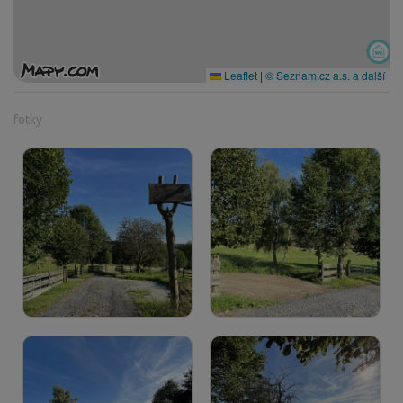
Leaflet
|
© Seznam.cz a.s. a další
fotky