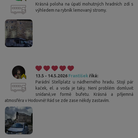
Krásná poloha na úpatí mohutných hradních zdí s
výhledem na rybník lemovaný stromy.
13.5 - 14.5.2026
František
říká:
Parádní Stellplatz u nádherného hradu. Stojí pár
kaček, el. a voda je taky. Není problém domluvit
snídaně,ve formě bufetu. Krásná a příjemná
atmosféra v Hodovně! Rád se zde zase někdy zastavím.