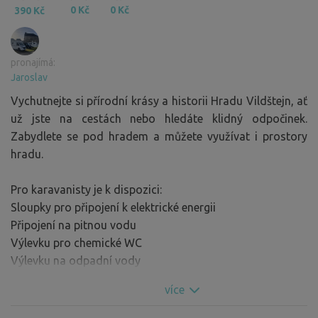
0 Kč
0 Kč
390 Kč
pronajímá:
Jaroslav
Vychutnejte si přírodní krásy a historii Hradu Vildštejn, ať
už jste na cestách nebo hledáte klidný odpočinek.
Zabydlete se pod hradem a můžete využívat i prostory
hradu.
Pro karavanisty je k dispozici:
Sloupky pro připojení k elektrické energii
Připojení na pitnou vodu
Výlevku pro chemické WC
Výlevku na odpadní vody
Nádoby na tříděný komunální odpad
více
Chceme, abyste se cítili jako doma. Proto jsme pro Vás