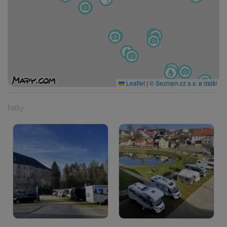
Leaflet
|
© Seznam.cz a.s. a další
fotky