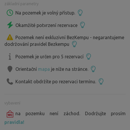
základní parametry
připravili dokonalé prostory.
Máte možnost, objednat si lahodné jídlo přímo z naší
Na pozemek je volný přístup.
Hodovny s donáškou až k vašemu karavanu nebo
Okamžité potvrzení rezervace
obytnému vozu. Naši hradní kuchaři Vám připraví
dokonalé jídlo, které Vás zasytí.
Pozemek není exkluzivní BezKempu - negarantujeme
Pokud máte rádi grilování, můžeme Vám dodat ty nejlepší
dodržování pravidel Bezkempu
domácí uzeniny od našeho hradního řezníka.
Nezapomenutelná chuť Vildštejnských uzenin.
Pozemek je určen pro 5 rezervací
Orientační
mapa
je níže na stránce.
Pokud plánujete pobyt na několi nocí, tak pro Vás rádi
připravíme i degustaci vín v našem sklípku.
Kontakt obdržíte po rezervaci termínu.
Someliér, Vám povypráví příhody, spojené s druhy vín. A
můžete navštívit i vinici, kde si můžete odpočinout se
sklenkou kvalitního vína.
vybavení
na pozemku není záchod. Dodržujte prosím
pravidla!