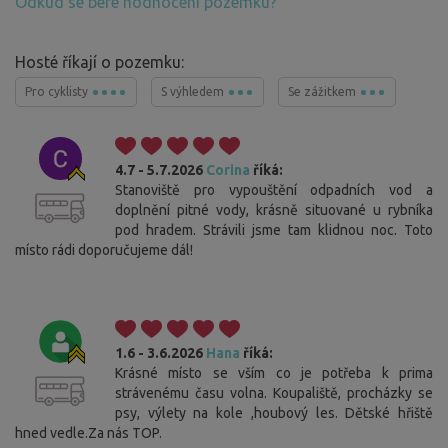
Odkud se bere hodnocení pozemku?
Hosté říkají o pozemku:
Pro cyklisty
S výhledem
Se zážitkem
4.7 - 5.7.2026
Corina
říká:
Stanoviště pro vypouštění odpadních vod a
doplnění pitné vody, krásně situované u rybníka
pod hradem. Strávili jsme tam klidnou noc. Toto
místo rádi doporučujeme dál!
1.6 - 3.6.2026
Hana
říká:
Krásné místo se vším co je potřeba k prima
strávenému času volna. Koupaliště, procházky se
psy, výlety na kole ,houbový les. Dětské hřiště
hned vedle.Za nás TOP.