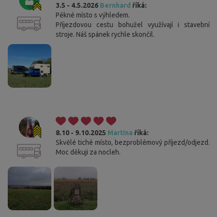
3.5 - 4.5.2026
Bernhard
říká:
Pěkné místo s výhledem.
Příjezdovou cestu bohužel využívají i stavební
stroje. Náš spánek rychle skončil.
8.10 - 9.10.2025
Martina
říká:
Skvělé tiché místo, bezproblémový příjezd/odjezd.
Moc děkuji za nocleh.