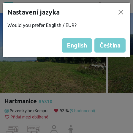
Všechna místa
Nastavení jazyka
®
bez
Kempu
Would you prefer English / EUR?
English
Čeština
Hartmanice
#5310
Pozemky bezKempu
92 %
(9 hodnocení)
Přidat mezi oblíbené