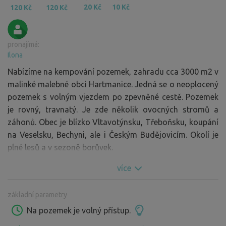
20 Kč
10 Kč
120 Kč
120 Kč
pronajímá:
Ilona
Nabízíme na kempování pozemek, zahradu cca 3000 m2 v
malinké malebné obci Hartmanice. Jedná se o neoplocený
pozemek s volným vjezdem po zpevněné cestě. Pozemek
je rovný, travnatý. Je zde několik ovocných stromů a
záhonů. Obec je blízko Vltavotýnsku, Třeboňsku, koupání
na Veselsku, Bechyni, ale i Českým Budějovicím. Okolí je
plné lesů a v sezoně borůvek.
více
základní parametry
Na pozemek je volný přístup.