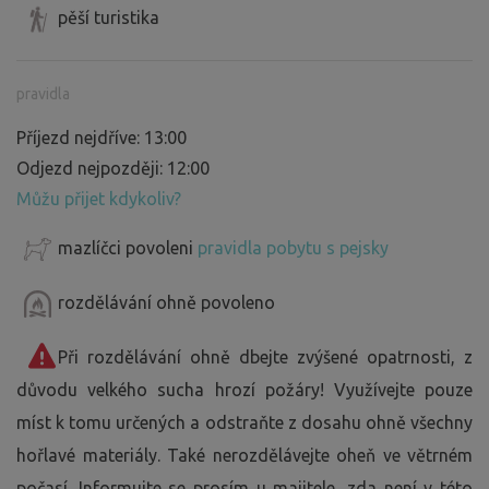
pěší turistika
pravidla
Příjezd nejdříve: 13:00
Odjezd nejpozději: 12:00
Můžu přijet kdykoliv?
mazlíčci povoleni
pravidla pobytu s pejsky
rozdělávání ohně povoleno
Při rozdělávání ohně dbejte zvýšené opatrnosti, z
důvodu velkého sucha hrozí požáry! Využívejte pouze
míst k tomu určených a odstraňte z dosahu ohně všechny
hořlavé materiály. Také nerozdělávejte oheň ve větrném
počasí. Informujte se prosím u majitele, zda není v této