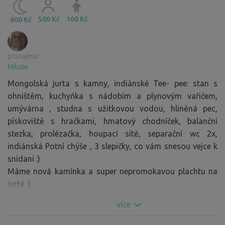
500 Kč
100 Kč
600 Kč
pronajímá:
Miluše
Mongolská jurta s kamny, indiánské Tee- pee: stan s
ohništěm, kuchyňka s nádobím a plynovým vařičem,
umývárna , studna s užitkovou vodou, hliněná pec,
pískoviště s hračkami, hmatový chodníček, balanční
stezka, prolézačka, houpací sítě, separační wc 2x,
indiánská Potní chýše , 3 slepičky, co vám snesou vejce k
snídani :)
Máme nová kamínka a super nepromokavou plachtu na
jurtě :)
více