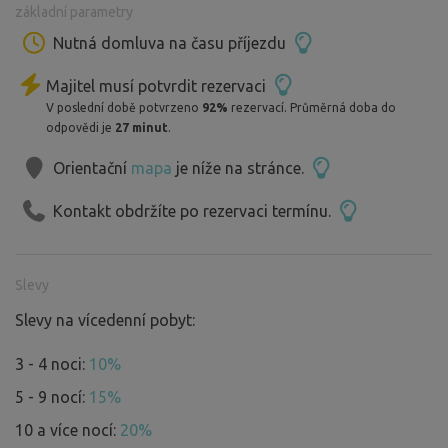
základní parametry
Nutná domluva na času příjezdu
Majitel musí potvrdit rezervaci
V poslední době potvrzeno
92%
rezervací. Průměrná doba do
odpovědi je
27 minut
.
Orientační
mapa
je níže na stránce.
Kontakt obdržíte po rezervaci termínu.
Slevy
Slevy na vícedenní pobyt:
3 - 4 noci:
10%
5 - 9 nocí:
15%
10 a více nocí:
20%