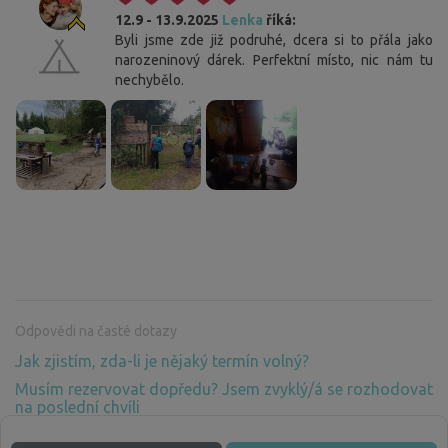
12.9 - 13.9.2025
Lenka
říká:
Byli jsme zde již podruhé, dcera si to přála jako
narozeninový dárek. Perfektní místo, nic nám tu
nechybělo.
Odpovědi na časté dotazy
Jak zjistím, zda-li je nějaký termín volný?
Musím rezervovat dopředu? Jsem zvyklý/á se rozhodovat
na poslední chvíli
Proč musím platit za pobyt v přírodě, kde není žádné