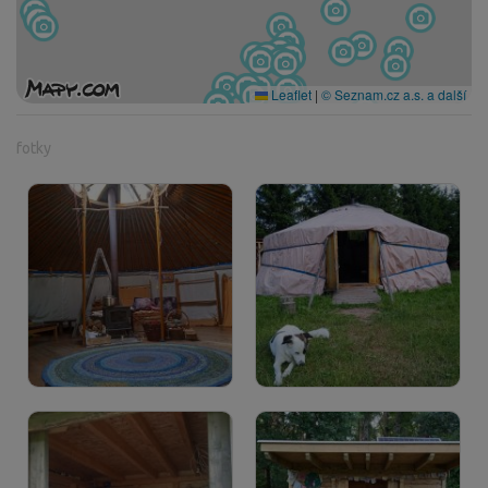
Leaflet
|
© Seznam.cz a.s. a další
fotky