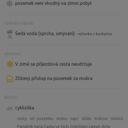
pozemek není vhodný na zimní pobyt
Vylévání odpadu
Šedá voda (sprcha, umývání)
- výlevka v kuchyňce
sjízdnost
V zimě se příjezdová cesta neudržuje
Ztížený přístup na pozemek za mokra
aktivity
cyklistika
cesty od pozemku vedou např. Altán: Králova Stolice,
Památník Karla Čapka ve Strži, Dobříšský zámek, Brdy