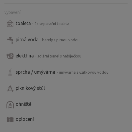
vybavení
toaleta
- 2x separační toaleta
pitná voda
- barely s pitnou vodou
elektřina
- solární panel s nabíječkou
sprcha / umývárna
- umývárna s užitkovou vodou
piknikový stůl
ohniště
oplocení