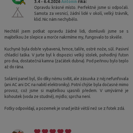
3.4 - 6.4.2026
Antonín
říká:
Opravdu krásné místo. Perfektně jsme si odpočali.
Samota za vesnicí, žádní lidé v okolí, velký trávník,
klid. Nic nám nechybělo.
Nechtěl jsem potkat opravdu žádné lidi, domluvili jsme se s
majitelkou že slepice a morče nakrmíme my, fungovalo to skvěle.
Kuchyně byla dobře vybavená, hrnce, talíře, ostré nože, sůl. Pasivní
chladící taška. V jurte byl k dispozici velký stolek, pohodlný futon
pro dva, dostatečná kamna (začátek dubna). Pod peřinou bylo teplo
až do rána.
Solární panel byl, šlo díky němu svítit, ale zásuvka z něj nefunfovala
(ani AC ani DC na nabití elektroniky). Potní chýše byla dočasně mimo
provoz, což jsme si majitelkou ujasnili předem. V umývárně je
kohoutek (voda ze studně), mýdlo; sprcha není.
Fotky odpovídají, a pozemek je snad ještě větší než se z fotek zdá.