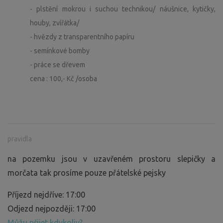
- plstění mokrou i suchou technikou/ náušnice, kytičky,
houby, zvířátka/
- hvězdy z transparentního papíru
- semínkové bomby
- práce se dřevem
cena : 100,- Kč /osoba
pravidla
na pozemku jsou v uzavřeném prostoru slepičky a
morčata tak prosíme pouze přátelské pejsky
Příjezd nejdříve: 17:00
Odjezd nejpozději: 17:00
Můžu přijet kdykoliv?