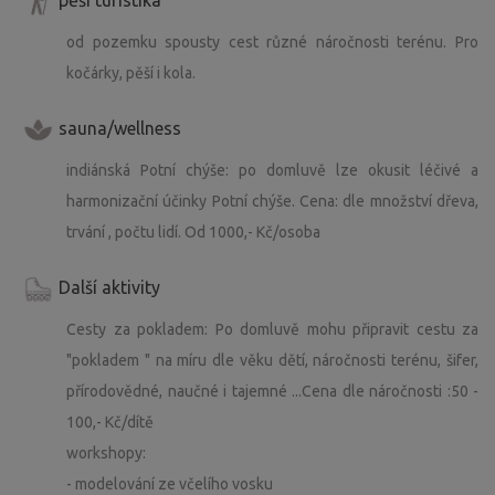
od pozemku spousty cest různé náročnosti terénu. Pro
kočárky, pěší i kola.
sauna/wellness
indiánská Potní chýše: po domluvě lze okusit léčivé a
harmonizační účinky Potní chýše. Cena: dle množství dřeva,
trvání , počtu lidí. Od 1000,- Kč/osoba
Další aktivity
Cesty za pokladem: Po domluvě mohu připravit cestu za
"pokladem " na míru dle věku dětí, náročnosti terénu, šifer,
přírodovědné, naučné i tajemné ...Cena dle náročnosti :50 -
100,- Kč/dítě
workshopy:
- modelování ze včelího vosku