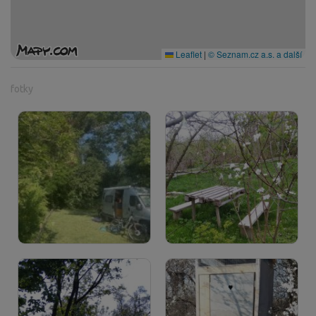
Leaflet
|
© Seznam.cz a.s. a další
fotky