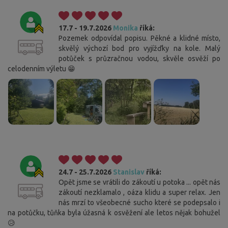
17.7 - 19.7.2026
Monika
říká:
Pozemek odpovídal popisu. Pěkné a klidné místo,
skvělý výchozí bod pro vyjížďky na kole. Malý
potůček s průzračnou vodou, skvěle osvěží po
celodenním výletu 😁
24.7 - 25.7.2026
Stanislav
říká:
Opět jsme se vrátili do zákoutí u potoka ... opět nás
zákoutí nezklamalo , oáza klidu a super relax. Jen
nás mrzí to všeobecné sucho které se podepsalo i
na potůčku, tůňka byla úžasná k osvěžení ale letos nějak bohužel
😥