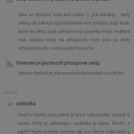
Zima ve Strážnici bývá bez sněhu :), prší málokdy.... tedy
přístup do Zákoutí u potoka běžně není problém. Když bude
těsně po dešti, bude přirozeně na pozemku bláto. Podklad
však zůstává tvrdý. Na přístupové cestě jsou po dešti
vytvořeny louže v nerovnostech povrchu.
Omezení průjezdnosti přístupové cesty
Vjezd je široký 6 m, připravená plocha na stání cca 200 m2.
aktivity
cyklistika
Hned u mostku přes potok je první cykloznačka. Kousek k
městu (50m) je cyklomapa... nedaleko je kopec Žerotín s
kaplí P. Marie a křížem, o trochu dál, cca 5 km je vodní nádrž a