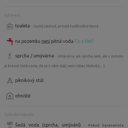
vybavení
toaleta
- Suchý záchod, prostě kadibudka! Nová.
na pozemku
není
pitná voda
Co s tím?
sprcha / umývárna
- Umývárna ani sprcha není, ale v potoku
je krásně čistá voda, dá se v něm stát, není vůbec hluboký... :)
piknikový stůl
ohniště
Vylévání odpadu
Šedá voda (sprcha, umývání)
- Pokud karavanista