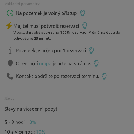
základní parametry
Takže, jen co vyjedete ze Strážnice, města plného tradic,
vína a folkloru, už jste u nás. Ptáčci vás vítají svým
Na pozemek je volný přístup.
zpěvem, ...
Majitel musí potvrdit rezervaci
Pozemek vlastníme teprve krátkou dobu. Dlouho zde žili
V poslední době potvrzeno
100%
rezervací. Průměrná doba do
jen ti ptáčci a možná zajíci...
odpovědi je
23 minut
.
V poslední době jsme tento pozemek nově oživili a stále
vylepšujeme ...
Pozemek je určen pro 1 rezervaci
Tož, vitajte! S kama ste?
Orientační
mapa
je níže na stránce.
Kontakt obdržíte po rezervaci termínu.
Slevy
Slevy na vícedenní pobyt:
5 - 9 nocí:
10%
10 a více nocí:
10%