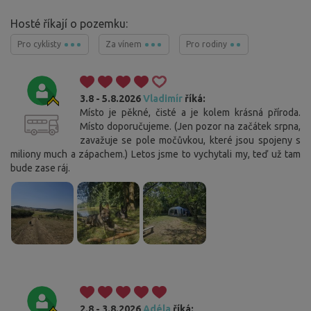
Hosté říkají o pozemku:
Pro cyklisty
Za vínem
Pro rodiny
3.8 - 5.8.2026
Vladimír
říká:
Místo je pěkné, čisté a je kolem krásná příroda.
Místo doporučujeme. (Jen pozor na začátek srpna,
zavažuje se pole močůvkou, které jsou spojeny s
miliony much a zápachem.) Letos jsme to vychytali my, teď už tam
bude zase ráj.
2.8 - 3.8.2026
Adéla
říká: