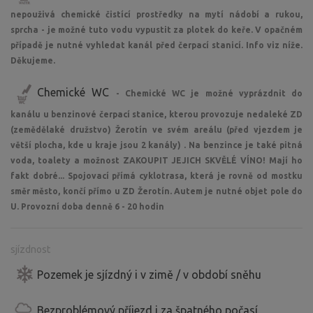
nepouživá chemické čistící prostředky na mytí nádobí a rukou,
sprcha - je možné tuto vodu vypustit za plotek do keře. V opačném
případě je nutné vyhledat kanál před čerpací stanicí. Info viz níže.
Děkujeme.
Chemické WC
- Chemické WC je možné vyprázdnit do
kanálu u benzinové čerpací stanice, kterou provozuje nedaleké ZD
(zemědělaké družstvo) Žerotín ve svém areálu (před vjezdem je
větší plocha, kde u kraje jsou 2 kanály) . Na benzince je také pitná
voda, toalety a možnost ZAKOUPIT JEJICH SKVĚLÉ VÍNO! Mají ho
fakt dobré... Spojovací přímá cyklotrasa, která je rovně od mostku
směr město, končí přímo u ZD Žerotín. Autem je nutné objet pole do
U. Provozní doba denně 6 - 20 hodin
sjízdnost
Pozemek je sjízdný i v zimě / v období sněhu
Bezproblémový příjezd i za špatného počasí