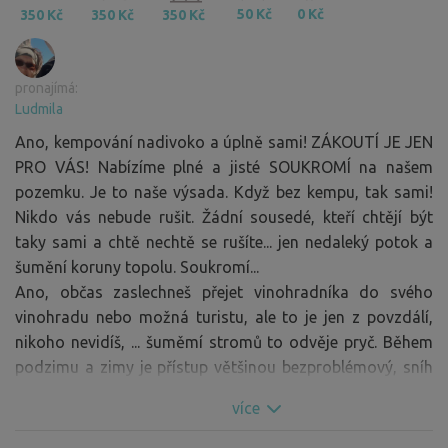
50 Kč
0 Kč
350 Kč
350 Kč
350 Kč
pronajímá:
Ludmila
Ano, kempování nadivoko a úplně sami! ZÁKOUTÍ JE JEN
PRO VÁS! Nabízíme plné a jisté SOUKROMÍ na našem
pozemku. Je to naše výsada. Když bez kempu, tak sami!
Nikdo vás nebude rušit. Žádní sousedé, kteří chtějí být
taky sami a chtě nechtě se rušíte... jen nedaleký potok a
šumění koruny topolu. Soukromí...
Ano, občas zaslechneš přejet vinohradníka do svého
vinohradu nebo možná turistu, ale to je jen z povzdálí,
nikoho nevidíš, ... šuměmí stromů to odvěje pryč. Během
podzimu a zimy je přístup většinou bezproblémový, sníh
bývá vyjímečně, podklad trávníku pevný. Teď je ale už léto
více
v plném proudu, slunce, voda - je to super.