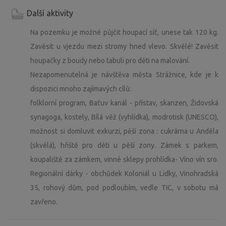
Další aktivity
Na pozemku je možné půjčit houpací síť, unese tak 120 kg.
Zavěsit u vjezdu mezi stromy hned vlevo. Skvělé! Zavěsit
houpačky z boudy nebo tabuli pro děti na malování.
Nezapomenutelná je návštěva města Strážnice, kde je k
dispozici mnoho zajímavých cílů:
folklorní program, Baťuv kanál - přístav, skanzen, Židovská
synagoga, kostely, Bílá věž (vyhlídka), modrotisk (UNESCO),
možnost si domluvit exkurzi, pěší zona : cukrárna u Anděla
(skvělá), hřiště pro děti u pěší zony. Zámek s parkem,
koupaliště za zámkem, vinné sklepy prohlídka- Víno vín sro.
Regionální dárky - obchůdek Koloniál u Lidky, Vinohradská
35, rohový dům, pod podloubím, vedle TIC, v sobotu má
zavřeno.