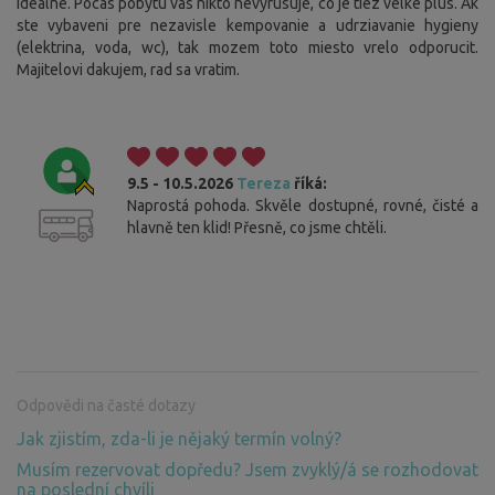
idealne. Pocas pobytu vas nikto nevyrusuje, co je tiez velke plus. Ak
ste vybaveni pre nezavisle kempovanie a udrziavanie hygieny
(elektrina, voda, wc), tak mozem toto miesto vrelo odporucit.
Majitelovi dakujem, rad sa vratim.
9.5 - 10.5.2026
Tereza
říká:
Naprostá pohoda. Skvěle dostupné, rovné, čisté a
hlavně ten klid! Přesně, co jsme chtěli.
Odpovědi na časté dotazy
Jak zjistím, zda-li je nějaký termín volný?
Musím rezervovat dopředu? Jsem zvyklý/á se rozhodovat
na poslední chvíli