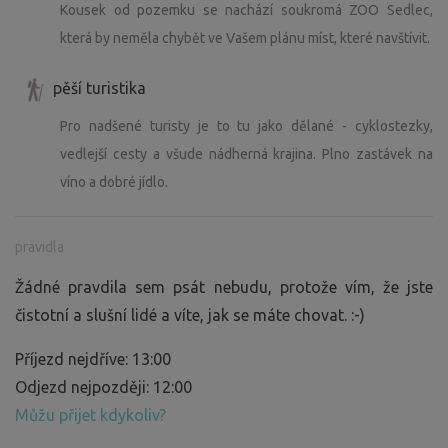
Kousek od pozemku se nachází soukromá ZOO Sedlec,
která by neměla chybět ve Vašem plánu míst, které navštívit.
pěší turistika
Pro nadšené turisty je to tu jako dělané - cyklostezky,
vedlejší cesty a všude nádherná krajina. Plno zastávek na
víno a dobré jídlo.
pravidla
Žádné pravdila sem psát nebudu, protože vím, že jste
čistotní a slušní lidé a víte, jak se máte chovat. :-)
Příjezd nejdříve: 13:00
Odjezd nejpozději: 12:00
Můžu přijet kdykoliv?