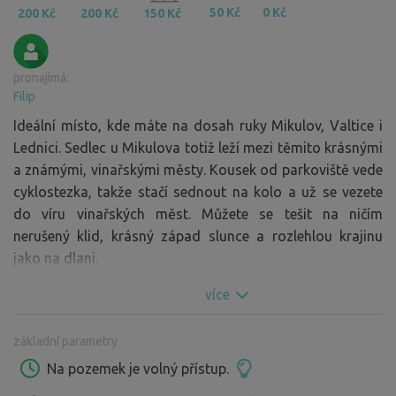
50 Kč
0 Kč
200 Kč
200 Kč
150 Kč
pronajímá:
Filip
Ideální místo, kde máte na dosah ruky Mikulov, Valtice i
Lednici. Sedlec u Mikulova totiž leží mezi těmito krásnými
a známými, vinařskými městy. Kousek od parkoviště vede
cyklostezka, takže stačí sednout na kolo a už se vezete
do víru vinařských měst. Můžete se tešit na ničím
nerušený klid, krásný západ slunce a rozlehlou krajinu
jako na dlani.
více
základní parametry
Na pozemek je volný přístup.