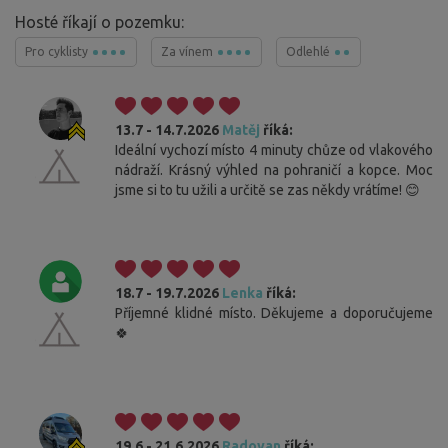
Hosté říkají o pozemku:
Pro cyklisty
Za vínem
Odlehlé
13.7 - 14.7.2026
Matěj
říká:
Ideální vychozí místo 4 minuty chůze od vlakového
nádraží. Krásný výhled na pohraničí a kopce. Moc
jsme si to tu užili a určitě se zas někdy vrátíme! 😊
18.7 - 19.7.2026
Lenka
říká:
Příjemné klidné místo. Děkujeme a doporučujeme
🍀
19.6 - 21.6.2026
Radovan
říká: