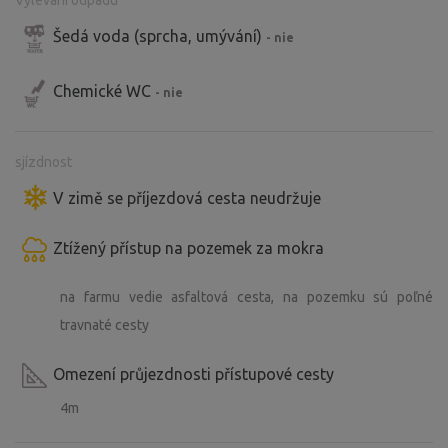
Vylévání odpadu
Šedá voda (sprcha, umývání)
- nie
Chemické WC
- nie
sjízdnost
V zimě se příjezdová cesta neudržuje
Ztížený přístup na pozemek za mokra
na farmu vedie asfaltová cesta, na pozemku sú poľné
travnaté cesty
Omezení průjezdnosti přístupové cesty
4m