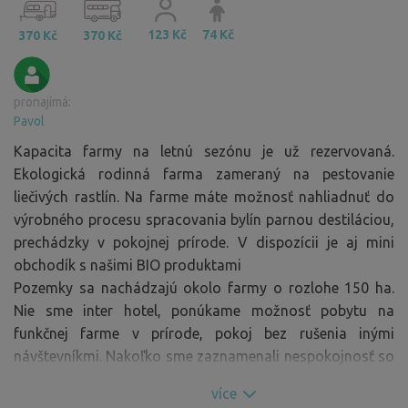
123 Kč
74 Kč
370 Kč
370 Kč
pronajímá:
Pavol
Kapacita farmy na letnú sezónu je už rezervovaná.
Ekologická rodinná farma zameraný na pestovanie
liečivých rastlín. Na farme máte možnosť nahliadnuť do
výrobného procesu spracovania bylín parnou destiláciou,
prechádzky v pokojnej prírode. V dispozícii je aj mini
obchodík s našimi BIO produktami
Pozemky sa nachádzajú okolo farmy o rozlohe 150 ha.
Nie sme inter hotel, ponúkame možnosť pobytu na
funkčnej farme v prírode, pokoj bez rušenia inými
návštevníkmi. Nakoľko sme zaznamenali nespokojnosť so
skromným vybavením a nepochopením zamerania pre
více
našich ctených návštevníkov, zrušili sme možnosti nad