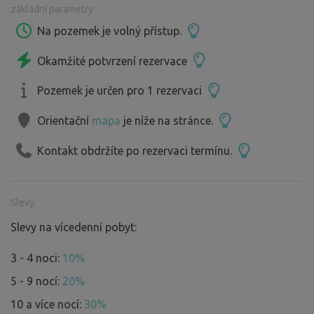
základní parametry
Je možné kempování i větší skupiny, ale pouze pod
jednou rezervací, pro vaše soukromí. (Napište nám do
Na pozemek je volný přístup.
zprávy).9km se nachází Národní hřebčín Kladruby nad
Okamžité potvrzení rezervace
Labem (památka Unesco). 10km hrad Kunětická hora,
10km sjezd D11. V blízké malebné vesničce Přelovice
Pozemek je určen pro 1 rezervaci
(1km) máme obchod a hospůdku na hřišti. Můžete si u
nás pronajmout kánoe Od regionálních výrobců si můžete
Orientační
mapa
je níže na stránce.
koupit například med, vajíčka ...
Kontakt obdržíte po rezervaci termínu.
Přijeďte si k nám odpočinout a zažít spojení vás a přírody.
Kdo nezažije neuvěří.
Slevy
Slevy na vícedenní pobyt:
3 - 4 noci:
10%
5 - 9 nocí:
20%
10 a více nocí:
30%