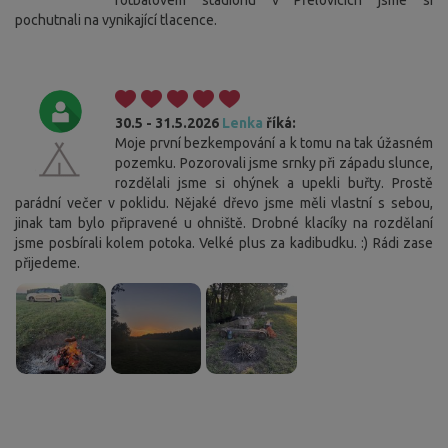
fotbalovém stadionu v Přelovicich jsme si
pochutnali na vynikající tlacence.
30.5 - 31.5.2026
Lenka
říká:
Moje první bezkempování a k tomu na tak úžasném
pozemku. Pozorovali jsme srnky při západu slunce,
rozdělali jsme si ohýnek a upekli buřty. Prostě
parádní večer v poklidu. Nějaké dřevo jsme měli vlastní s sebou,
jinak tam bylo připravené u ohniště. Drobné klacíky na rozdělaní
jsme posbírali kolem potoka. Velké plus za kadibudku. :) Rádi zase
přijedeme.