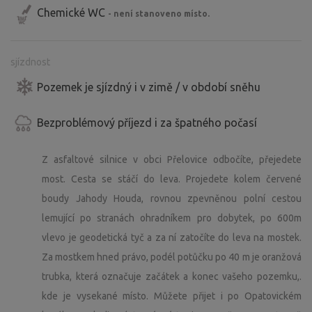
Chemické WC
- není stanoveno místo.
sjízdnost
Pozemek je sjízdný i v zimě / v období sněhu
Bezproblémový příjezd i za špatného počasí
Z asfaltové silnice v obci Přelovice odbočíte, přejedete
most. Cesta se stáčí do leva. Projedete kolem červené
boudy Jahody Houda, rovnou zpevněnou polní cestou
lemující po stranách ohradníkem pro dobytek, po 600m
vlevo je geodetická tyč a za ní zatočíte do leva na mostek.
Za mostkem hned právo, podél potůčku po 40 m je oranžová
trubka, která označuje začátek a konec vašeho pozemku,.
kde je vysekané místo. Můžete přijet i po Opatovickém