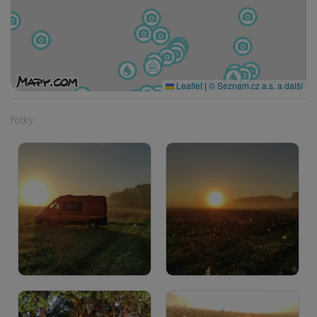
Leaflet
|
© Seznam.cz a.s. a další
fotky