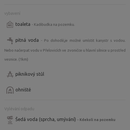
vybavení
toaleta
- Kadibudka na pozemku.
pitná voda
- Po dohodě,je možné umístit kanystr s vodou.
Nebo načerpat vodu v Přelovicích ve zvoničce u hlavní silnice u prostřed
vesnice. (1km)
piknikový stůl
ohniště
Vylévání odpadu
Šedá voda (sprcha, umývání)
- Kdekoli na pozemku