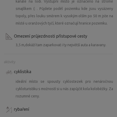
kanále na lodi. Výstupní místo je označeno na stromě
smajlíkem (: . Půjdete podél pozemku kde jsou vysázeny
topoly, přes louku směrem k vysokým olším po 50 m jste na
místě u oranžových tyčí, které označují hranice pozemku.
Omezení průjezdnosti přístupové cesty
3,5 m,dokáží tam zaparkovat i ty největší auta a karavany.
aktivity
cyklistika
ideální místo se spousty cyklostezek pro nenáročnou
cykloturistiku s možností si u nás zapůjčit kola koloběžky. Za
rozumné ceny.
rybaření