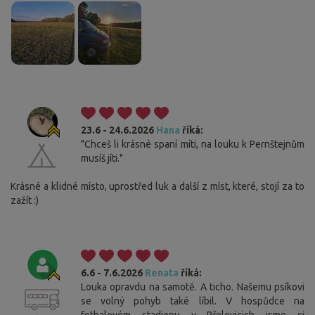
23.6 - 24.6.2026
Hana
říká:
"Chceš li krásné spaní míti, na louku k Pernštejnům
musíš jíti."
Krásné a klidné místo, uprostřed luk a další z míst, které, stojí za to
zažít :)
6.6 - 7.6.2026
Renata
říká:
Louka opravdu na samotě. A ticho. Našemu psíkovi
se volný pohyb také líbil. V hospůdce na