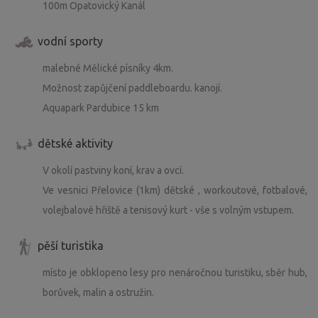
100m Opatovický Kanál
vodní sporty
malebné Mělické písníky 4km.
Možnost zapůjčení paddleboardu. kanojí.
Aquapark Pardubice 15 km
dětské aktivity
V okolí pastviny koní, krav a ovcí.
Ve vesnici Přelovice (1km) dětské , workoutové, fotbalové,
volejbalové hřiště a tenisový kurt - vše s volným vstupem.
pěší turistika
místo je obklopeno lesy pro nenáročnou turistiku, sběr hub,
borůvek, malin a ostružin.