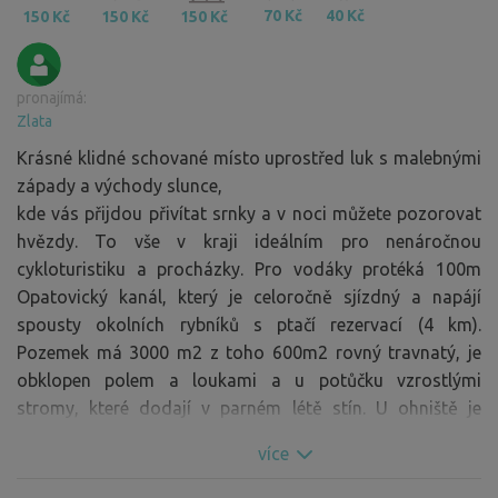
70 Kč
40 Kč
150 Kč
150 Kč
150 Kč
pronajímá:
Zlata
Krásné klidné schované místo uprostřed luk s malebnými
západy a východy slunce,
kde vás přijdou přivítat srnky a v noci můžete pozorovat
hvězdy. To vše v kraji ideálním pro nenáročnou
cykloturistiku a procházky. Pro vodáky protéká 100m
Opatovický kanál, který je celoročně sjízdný a napájí
spousty okolních rybníků s ptačí rezervací (4 km).
Pozemek má 3000 m2 z toho 600m2 rovný travnatý, je
obklopen polem a loukami a u potůčku vzrostlými
stromy, které dodají v parném létě stín. U ohniště je
nachystané suché dřevo.Pokud chcete pozorovat srnky,
více
tak nerozdělávejte oheň a vezměte si dalekohled.
Dokáže sem zaparkovat i to největší auto nebo karavan.