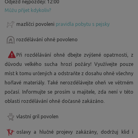
Odjezd nejpozději: 12:00
Můžu přijet kdykoliv?
mazlíčci povoleni
pravidla pobytu s pejsky
rozdělávání ohně povoleno
Při rozdělávání ohně dbejte zvýšené opatrnosti, z
důvodu velkého sucha hrozí požáry! Využívejte pouze
míst k tomu určených a odstraňte z dosahu ohně všechny
hořlavé materiály. Také nerozdělávejte oheň ve větrném
počasí. Informujte se prosím u majitele, zda není v této
oblasti rozdělávání ohně dočasně zakázáno.
vlastní gril povolen
oslavy a hlučné projevy zakázány, dodržuj klid i