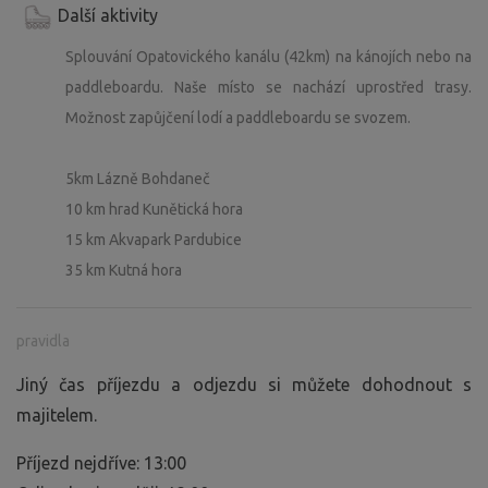
Další aktivity
Splouvání Opatovického kanálu (42km) na kánojích nebo na
paddleboardu. Naše místo se nachází uprostřed trasy.
Možnost zapůjčení lodí a paddleboardu se svozem.
5km Lázně Bohdaneč
10 km hrad Kunětická hora
15 km Akvapark Pardubice
35 km Kutná hora
pravidla
Jiný čas příjezdu a odjezdu si můžete dohodnout s
majitelem.
Příjezd nejdříve: 13:00