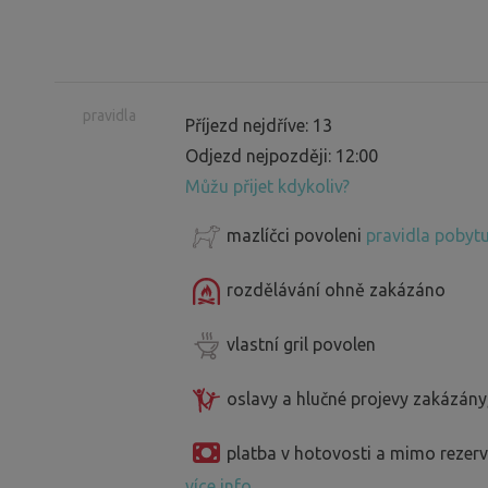
pravidla
Příjezd nejdříve: 13
Odjezd nejpozději: 12:00
Můžu přijet kdykoliv?
mazlíčci povoleni
pravidla pobytu
rozdělávání ohně zakázáno
vlastní gril povolen
oslavy a hlučné projevy zakázány
platba v hotovosti a mimo reze
více info