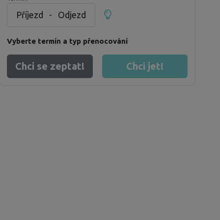
Příjezd
-
Odjezd
Vyberte termín a typ přenocování
Chci se zeptat!
Chci jet!