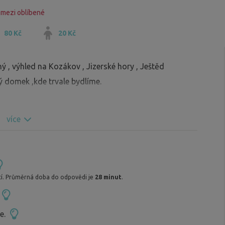
 mezi oblíbené
80 Kč
20 Kč
 , výhled na Kozákov , Jizerské hory , Ještěd
 domek ,kde trvale bydlíme.
více
í. Průměrná doba do odpovědi je
28 minut
.
ce.