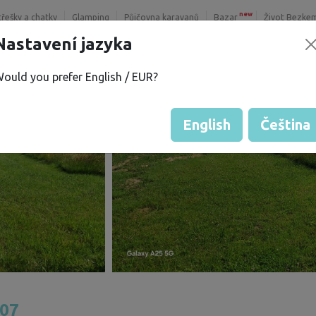
new
třešky a chatky
Glamping
Půjčovna karavanů
Bazar
Život Bezke
Nastavení jazyka
ould you prefer English / EUR?
English
Čeština
07