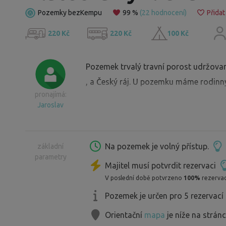
Pozemky bezKempu
99 %
(22 hodnocení)
Přidat
220 Kč
220 Kč
100 Kč
Pozemek trvalý travní porost udržovaný
, a Český ráj. U pozemku máme rodinný
pronajímá:
Jaroslav
Na pozemek je volný přístup.
základní
parametry
Majitel musí potvrdit rezervaci
V poslední době potvrzeno
100%
rezervac
Pozemek je určen pro 5 rezervací
Orientační
mapa
je níže na strán