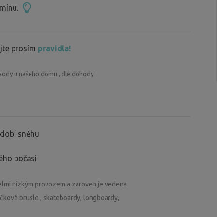
rmínu.
jte prosím
pravidla!
 vody u našeho domu , dle dohody
období sněhu
ného počasí
 velmi nízkým provozem a zaroven je vedena
ečkové brusle , skateboardy, longboardy,