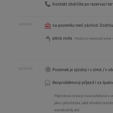
Kontakt obdržíte po rezervaci te
vybavení
na pozemku není záchod. Dodržu
pitná voda
- Možnost načerpání pitné
sjízdnost
Pozemek je sjízdný i v zimě / v 
Bezproblémový příjezd i za špat
Příjezdová cesta je nová asfaltová s
jako cyklostezka ,také vhodná na kol
waveboardy atd.