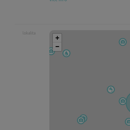
lokalita
+
−