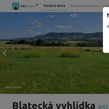
®
Všechna místa
bez
Kempu
Pozemky bezKempu
Přís
W
Blatecká vyhlídka
#42