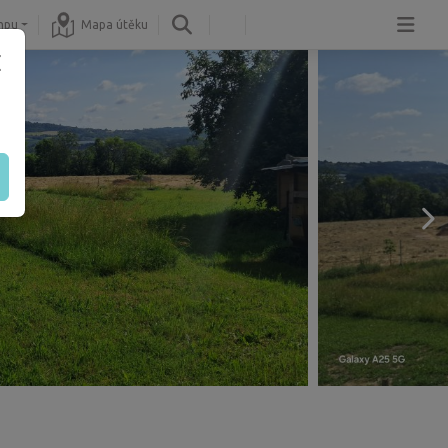
mpu
Mapa útěku