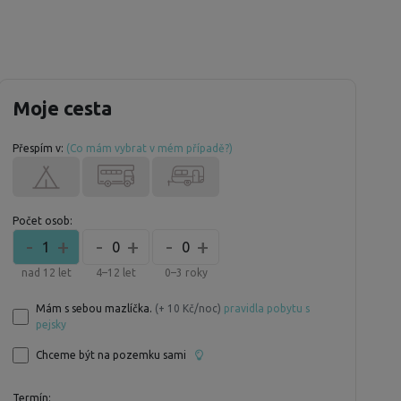
Moje cesta
Přespím v:
(Co mám vybrat v mém případě?)
Počet osob:
-
+
-
+
-
+
1
0
0
nad 12 let
4–12 let
0–3 roky
Mám s sebou mazlíčka.
(+ 10 Kč/noc)
pravidla pobytu s
pejsky
Chceme být na pozemku sami
Termín: