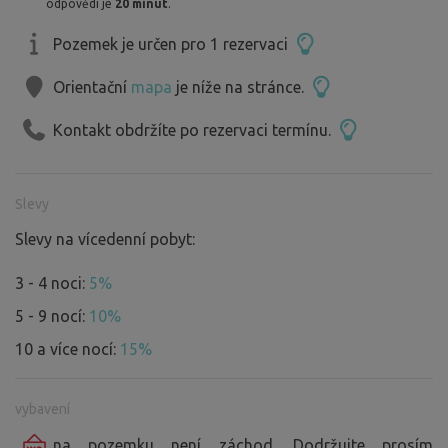
odpovědi je
20 minut
.
Pozemek je určen pro 1 rezervaci
Orientační
mapa
je níže na stránce.
Kontakt obdržíte po rezervaci termínu.
Slevy
Slevy na vícedenní pobyt:
3 - 4 noci:
5%
5 - 9 nocí:
10%
10 a více nocí:
15%
vybavení
na pozemku není záchod. Dodržujte prosím