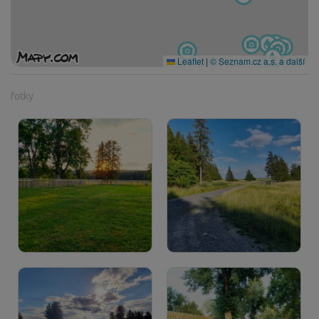
Leaflet
|
© Seznam.cz a.s. a další
fotky