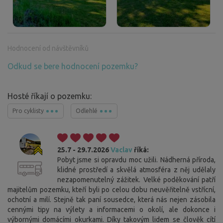
Hodnocení od návštěvníků
Odkud se bere hodnocení pozemku?
Hosté říkají o pozemku:
Pro cyklisty
Odlehlé
25.7 - 29.7.2026
Vaclav
říká:
Pobyt jsme si opravdu moc užili. Nádherná příroda,
klidné prostředí a skvělá atmosféra z něj udělaly
nezapomenutelný zážitek. Velké poděkování patří
majitelům pozemku, kteří byli po celou dobu neuvěřitelně vstřícní,
ochotní a milí. Stejně tak paní sousedce, která nás nejen zásobila
cennými tipy na výlety a informacemi o okolí, ale dokonce i
výbornými domácími okurkami. Díky takovým lidem se člověk cítí