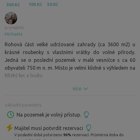
100 Kč
50 Kč
300 Kč
pronajímá:
Michaela
Rohová část velké udržované zahrady (ca 3600 m2) u
krásné roubenky s vlastními vrátky do volné přírody.
Jedná se o poslední pozemek v malé vesničce s ca 60
obyvateli 750 m n. m. Místo je velmi klidné s výhledem na
blízký les a louky.
více
základní parametry
Na pozemek je volný přístup.
Majitel musí potvrdit rezervaci
V poslední době potvrzeno
96%
rezervací. Průměrná doba do