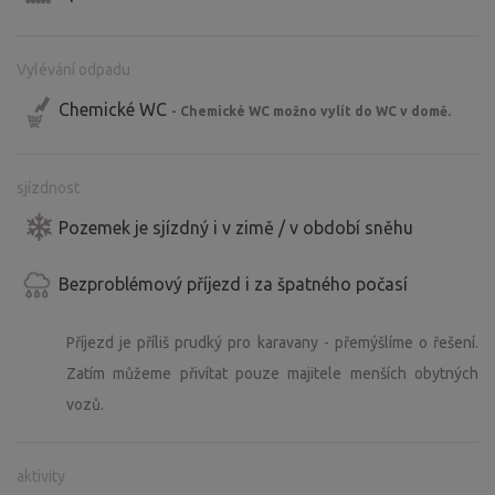
Vylévání odpadu
Chemické WC
- Chemické WC možno vylít do WC v domě.
sjízdnost
Pozemek je sjízdný i v zimě / v období sněhu
Bezproblémový příjezd i za špatného počasí
Příjezd je příliš prudký pro karavany - přemýšlíme o řešení.
Zatím můžeme přivítat pouze majitele menších obytných
vozů.
aktivity