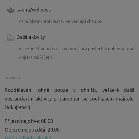
sauna/wellness
Za příplatek profi masáž ve vedlejší chalupě.
Další aktivity
V sezóně houbaření + pozorování a poslech troubení jelenů
v říji (ca září/říjen).
pravidla
Rozdělávání ohně pouze v ohništi, veškeré další
nestandartní aktivity prosíme jen se souhlasem majitele.
Děkujeme :).
Příjezd nejdříve: 08:00
Odjezd nejpozději: 20:00
Můžu přijet kdykoliv?