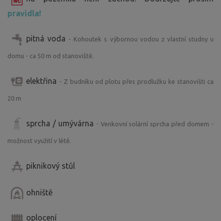
pravidla!
pitná voda
- Kohoutek s výbornou vodou z vlastní studny u
domu - ca 50 m od stanoviště.
elektřina
- Z budníku od plotu přes prodlužku ke stanovišti ca
20 m
sprcha / umývárna
- Venkovní solární sprcha před domem -
možnost využití v létě.
piknikový stůl
ohniště
oplocení