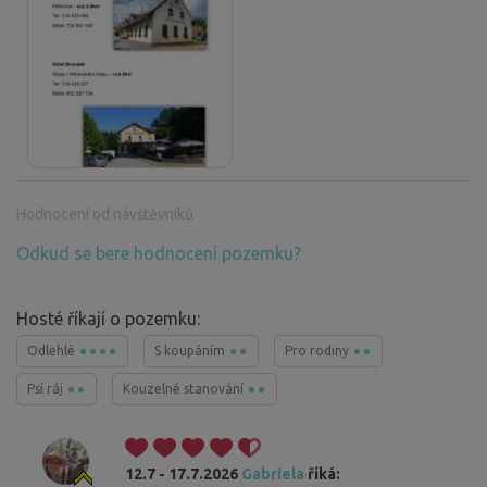
Hodnocení od návštěvníků
Odkud se bere hodnocení pozemku?
Hosté říkají o pozemku:
Odlehlé
S koupáním
Pro rodiny
Psí ráj
Kouzelné stanování
12.7 - 17.7.2026
Gabriela
říká: