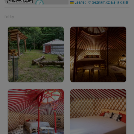
Leaflet
|
© Seznam.cz a.s. a další
fotky