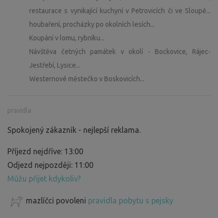
restaurace s vynikající kuchyní v Petrovicích či ve Sloupě...
houbaření, procházky po okolních lesích...
Koupání v lomu, rybníku...
Návštěva četných památek v okolí - Bockovice, Rájec-
Jestřebí, Lysice...
Westernové městečko v Boskovicích...
pravidla
Spokojený zákazník - nejlepší reklama.
Příjezd nejdříve: 13:00
Odjezd nejpozději: 11:00
Můžu přijet kdykoliv?
mazlíčci povoleni
pravidla pobytu s pejsky