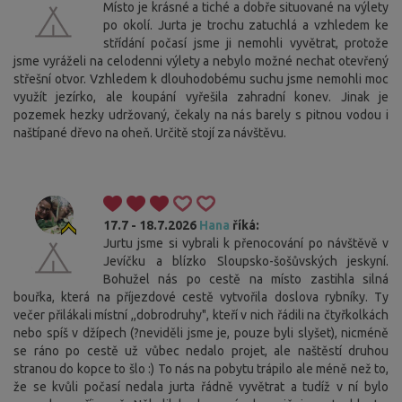
Místo je krásné a tiché a dobře situované na výlety
po okolí. Jurta je trochu zatuchlá a vzhledem ke
střídání počasí jsme ji nemohli vyvětrat, protože
jsme vyráželi na celodenni výlety a nebylo možné nechat otevřený
střešní otvor. Vzhledem k dlouhodobému suchu jsme nemohli moc
využít jezírko, ale koupání vyřešila zahradní konev. Jinak je
pozemek hezky udržovaný, čekaly na nás barely s pitnou vodou i
naštípané dřevo na oheň. Určitě stojí za návštěvu.
17.7 - 18.7.2026
Hana
říká:
Jurtu jsme si vybrali k přenocování po návštěvě v
Jevíčku a blízko Sloupsko-šošůvských jeskyní.
Bohužel nás po cestě na místo zastihla silná
bouřka, která na příjezdové cestě vytvořila doslova rybníky. Ty
večer přilákali místní ,,dobrodruhy", kteří v nich řádili na čtyřkolkách
nebo spíš v džípech (?neviděli jsme je, pouze byli slyšet), nicméně
se ráno po cestě už vůbec nedalo projet, ale naštěstí druhou
stranou do kopce to šlo :) To nás na pobytu trápilo ale méně než to,
že se kvůli počasí nedala jurta řádně vyvětrat a tudíž v ní bylo