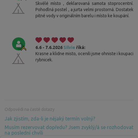
Skvělé místo , deklarovaná samota stoprocentní.
Pohodlná postel , a jurta velmi prostorná. Dostatek
pitné vody v originálním barelu i místo ke koupání.
6.6 - 7.6.2026
Silvie
říká:
Krasne a klidne misto, ocenili jsme ohniste i koupaci
rybnicek.
Odpovědi na časté dotazy
Jak zjistím, zda-li je nějaký termín volný?
Musím rezervovat dopředu? Jsem zvyklý/á se rozhodovat
na poslední chvíli