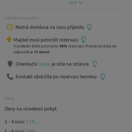
více
blízkém okolí je několik příjemných restaurací...
Ideální pro dvojice, popř. přistýlky (+2), menší skupiny...
základní parametry
v případě zájmu možnost stanovat ve stínu přímo u jurty
- 200,./stan/den - domluvit předem.
Nutná domluva na času příjezdu
Přikrývku (ideál spacák) s sebou, deky jsou k dispozici.
Majitel musí potvrdit rezervaci
Čas příjezdu a odjezdu je možné dle možnosti pozměnit.
V poslední době potvrzeno
96%
rezervací. Průměrná doba do
V případě většího počtu nocležníků může být
odpovědi je
15 minut
.
požadována kauce 2.000,- - dohoda.
Auto lze parkovat přímo u jurty.
Orientační
mapa
je níže na stránce.
Snažíme se vyhovět případným individuálním přáním
Kontakt obdržíte po rezervaci termínu.
každého hosta.
Přibližná poloha jurty: 49.4334044N, 16.7093536E
Slevy
Slevy na vícedenní pobyt:
3 - 4 noci:
15%
5 - 9 nocí:
18%