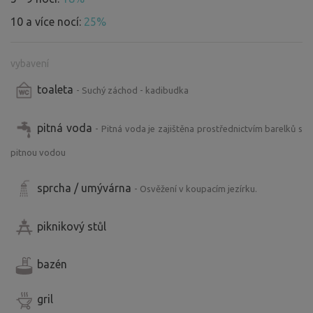
10 a více nocí:
25%
vybavení
toaleta
- Suchý záchod - kadibudka
pitná voda
- Pitná voda je zajištěna prostřednictvím barelků s
pitnou vodou
sprcha / umývárna
- Osvěžení v koupacím jezírku.
piknikový stůl
bazén
gril