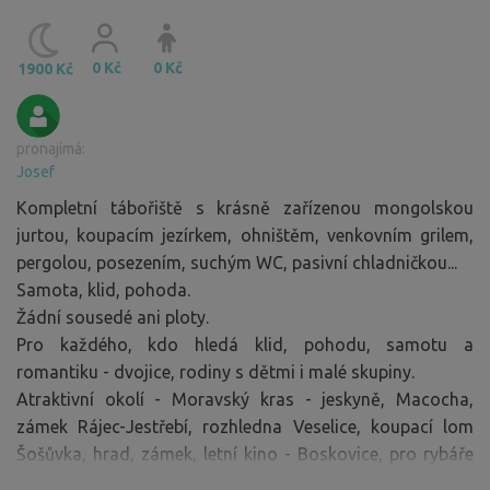
0 Kč
0 Kč
1900 Kč
pronajímá:
Josef
Kompletní tábořiště s krásně zařízenou mongolskou
jurtou, koupacím jezírkem, ohništěm, venkovním grilem,
pergolou, posezením, suchým WC, pasivní chladničkou...
Samota, klid, pohoda.
Žádní sousedé ani ploty.
Pro každého, kdo hledá klid, pohodu, samotu a
romantiku - dvojice, rodiny s dětmi i malé skupiny.
Atraktivní okolí - Moravský kras - jeskyně, Macocha,
zámek Rájec-Jestřebí, rozhledna Veselice, koupací lom
Šošůvka, hrad, zámek, letní kino - Boskovice, pro rybáře
možnost využití nedalekého soukromého revíru, v