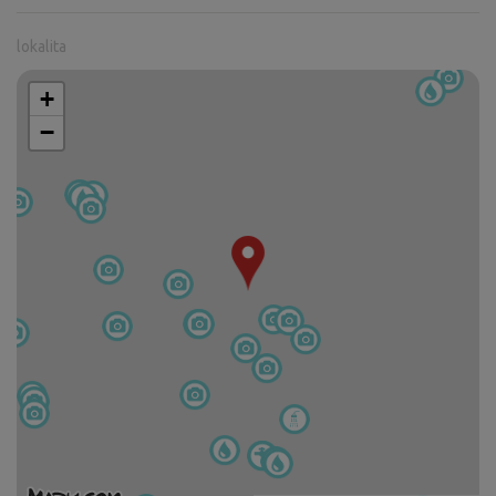
lokalita
+
−