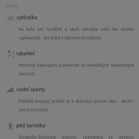
aktivity
cyklistika
Na kole lze navštívit v okolí několika málo km mnoho
zajímavostí - dle přání a výkonnosti cyklisty.
rybaření
Možnost zakoupení povolenek na nedalekých soukromých
revírech
vodní sporty
Přilehlé koupací jezírko je k dispozici pouze vám - denní i
noční osvěžení
pěší turistika
Sloupsko-Šošůvské jeskyně, rozhledna ve Veselici,