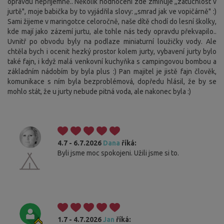
opravdu nepříjemně.. Několik hodnocení zde zmiňuje ,,zatuchlost v
jurtě", moje babička by to vyjádřila slovy: ,,smrad jak ve vopičárně" :)
Sami žijeme v maringotce celoročně, naše dítě chodí do lesní školky,
kde mají jako zázemí jurtu, ale tohle nás tedy opravdu překvapilo..
Uvnitř po obvodu byly na podlaze miniaturní loužičky vody. Ale
chtěla bych i ocenit hezký prostor kolem jurty, vybavení jurty bylo
také fajn, i když malá venkovní kuchyňka s campingovou bombou a
základním nádobím by byla plus :) Pan majitel je jistě fajn člověk,
komunikace s ním byla bezproblémová, dopředu hlásil, že by se
mohlo stát, že u jurty nebude pitná voda, ale nakonec byla :)
4.7 - 6.7.2026
Dana
říká:
Byli jsme moc spokojeni. Užili jsme si to.
1.7 - 4.7.2026
Jan
říká: