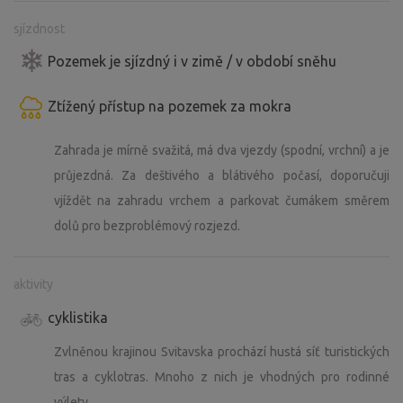
sjízdnost
Pozemek je sjízdný i v zimě / v období sněhu
Ztížený přístup na pozemek za mokra
Zahrada je mírně svažitá, má dva vjezdy (spodní, vrchní) a je
průjezdná. Za deštivého a blátivého počasí, doporučuji
vjíždět na zahradu vrchem a parkovat čumákem směrem
dolů pro bezproblémový rozjezd.
aktivity
cyklistika
Zvlněnou krajinou Svitavska prochází hustá síť turistických
tras a cyklotras. Mnoho z nich je vhodných pro rodinné
výlety.