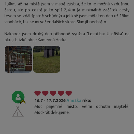
1,4km, až na místě jsem v mapě zjistila, že to je možná vzdušnou
čarou, ale po cestě je to spíš 2,4km (a minimálně začátek cesty
lesem se zdál špatně schůdný) a jelikož jsem měla ten den už 28km
v nohách, tak se mi večer dalších skoro 5km jít nechtělo.
Nakonec jsem druhý den příhodně využila "Lesní bar U oříška" na
okraji blízké obce Kamenná Horka.
16.7 - 17.7.2026
Anežka
říká:
Moc příjemné místo. Velmi ochotni majitelé.
Mockrát děkujeme.