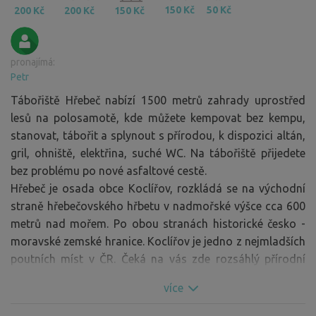
150 Kč
50 Kč
200 Kč
200 Kč
150 Kč
pronajímá:
Petr
Tábořiště Hřebeč nabízí 1500 metrů zahrady uprostřed
lesů na polosamotě, kde můžete kempovat bez kempu,
stanovat, tábořit a splynout s přírodou, k dispozici altán,
gril, ohniště, elektřina, suché WC. Na tábořiště přijedete
bez problému po nové asfaltové cestě.
Hřebeč je osada obce Koclířov, rozkládá se na východní
straně hřebečovského hřbetu v nadmořské výšce cca 600
metrů nad mořem. Po obou stranách historické česko -
moravské zemské hranice. Koclířov je jedno z nejmladších
poutních míst v ČR. Čeká na vás zde rozsáhlý přírodní
areál se zajímavou historií a klášterní cukrárna s vlastními
více
výrobky. Navštivte také unikátní úzkokolejku s historickou
parní lokomotivou.