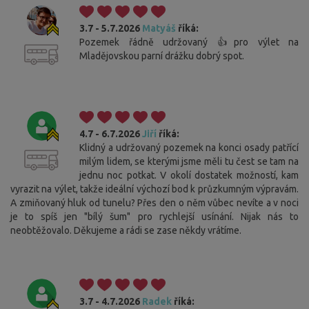
3.7 - 5.7.2026
Matyáš
říká:
Pozemek řádně udržovaný 👍pro výlet na
Mladějovskou parní drážku dobrý spot.
4.7 - 6.7.2026
Jiří
říká:
Klidný a udržovaný pozemek na konci osady patřící
milým lidem, se kterými jsme měli tu čest se tam na
jednu noc potkat. V okolí dostatek možností, kam
vyrazit na výlet, takže ideální výchozí bod k průzkumným výpravám.
A zmiňovaný hluk od tunelu? Přes den o něm vůbec nevíte a v noci
je to spíš jen "bílý šum" pro rychlejší usínání. Nijak nás to
neobtěžovalo. Děkujeme a rádi se zase někdy vrátíme.
3.7 - 4.7.2026
Radek
říká: