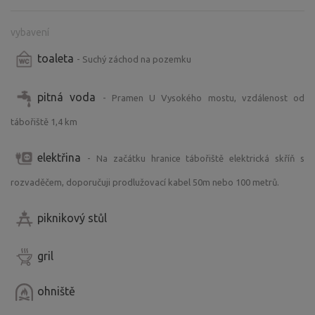
vybavení
toaleta
- Suchý záchod na pozemku
pitná voda
- Pramen U Vysokého mostu, vzdálenost od
tábořiště 1,4 km
elektřina
- Na začátku hranice tábořiště elektrická skříň s
rozvaděčem, doporučuji prodlužovací kabel 50m nebo 100 metrů.
piknikový stůl
gril
ohniště