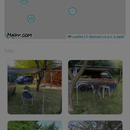
Leaflet
|
© Seznam.cz a.s. a další
fotky