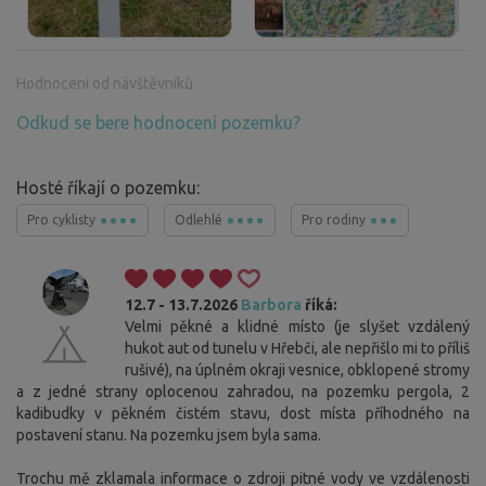
Hodnocení od návštěvníků
Odkud se bere hodnocení pozemku?
Hosté říkají o pozemku:
Pro cyklisty
Odlehlé
Pro rodiny
12.7 - 13.7.2026
Barbora
říká:
Velmi pěkné a klidné místo (je slyšet vzdálený
hukot aut od tunelu v Hřebči, ale nepřišlo mi to příliš
rušivé), na úplném okraji vesnice, obklopené stromy
a z jedné strany oplocenou zahradou, na pozemku pergola, 2
kadibudky v pěkném čistém stavu, dost místa příhodného na
postavení stanu. Na pozemku jsem byla sama.
Trochu mě zklamala informace o zdroji pitné vody ve vzdálenosti